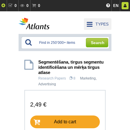
0
0
0
EN
TYPES
Search
Segmentēšana, tirgus segmentu
identificēšana un mērķa tirgus
atlase
Research Papers
8
Marketing,
Advertising
2,49 €
Add to cart