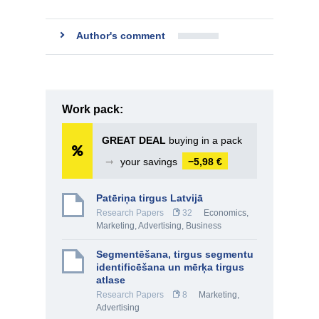
Author's comment
Work pack:
GREAT DEAL
buying in a pack
➞
your savings
−5,98 €
Patēriņa tirgus Latvijā
Research Papers
32
Economics
,
Marketing, Advertising
,
Business
Segmentēšana, tirgus segmentu
identificēšana un mērķa tirgus
atlase
Research Papers
8
Marketing,
Advertising