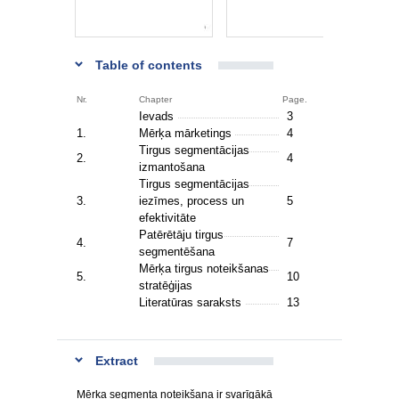
Table of contents
Nr.
Chapter
Page.
Ievads
3
1.
Mērķa mārketings
4
Tirgus segmentācijas
2.
4
izmantošana
Tirgus segmentācijas
3.
iezīmes, process un
5
efektivitāte
Patērētāju tirgus
4.
7
segmentēšana
Mērķa tirgus noteikšanas
5.
10
stratēģijas
Literatūras saraksts
13
Extract
Mērķa segmenta noteikšana ir svarīgākā