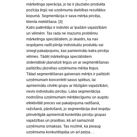
mārketinga operācija, jo tai ir jāuzlabo produkta
pozīcija tirgū vai uzņēmuma darbības rezultātus
kopumā. Segmentācija ir sava mērķa pircēja,
klienta meklēšana. [3]
Katrs patērētājs ir indivīds ar īpašām vajadzībām
un vēlmēm. Tas rada ne mazums problēmu
mārketinga speciālistiem, jo skaidrs, ka nav
iespējams radīt pilnīgi individuālu produktu vai
sniegt pakalpojumu, kas pamierinātu katra pircēja
vēlmes. Tādēļ mārketinga speciālistiem
sistemātiski jāanalizē tirgus un ar segmentēšanas
palīdzību jāizvēlas uzņēmuma mērķa tirgus.
Tātad segmentēšanas galvenais mērķis ir palīdzēt
uzņēmumam koncentrēt savus spēkus, lai
apmierinātu cilvēki grupu ar līdzīgām vajadzībām,
nevis individuālu pircēju. Laba segmentācija
nodrošina uzņēmumam mērķtiecīgumu un augstu
efektivitāti preces vai pakalpojuma radīšanā,
ražošanā, pārdošanā, jo segmentācija dod iespēju
pilnvērtīgāk apmierināt konkrētās pircēju grupas
vajadzības un prasības, kā arī samazināt
uzņēmuma izmaksas. Tas nozīmē, ka pieaug
uzņēmuma konkurētspēja un arī peļņa.…