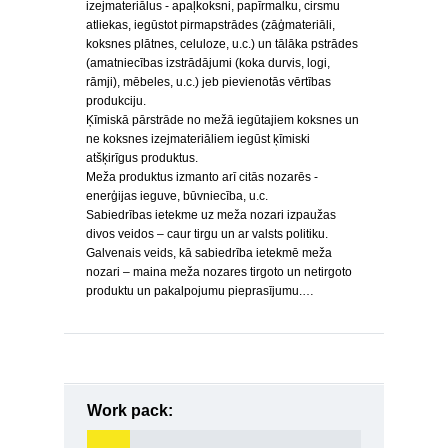
izejmateriālus - apaļkoksni, papīrmalku, cirsmu
atliekas, iegūstot pirmapstrādes (zāģmateriāli,
koksnes plātnes, celuloze, u.c.) un tālāka pstrādes
(amatniecības izstrādājumi (koka durvis, logi,
rāmji), mēbeles, u.c.) jeb pievienotās vērtības
produkciju.
Ķīmiskā pārstrāde no mežā iegūtajiem koksnes un
ne koksnes izejmateriāliem iegūst ķīmiski
atšķirīgus produktus.
Meža produktus izmanto arī citās nozarēs -
enerģijas ieguve, būvniecība, u.c.
Sabiedrības ietekme uz meža nozari izpaužas
divos veidos – caur tirgu un ar valsts politiku.
Galvenais veids, kā sabiedrība ietekmē meža
nozari – maina meža nozares tirgoto un netirgoto
produktu un pakalpojumu pieprasījumu.…
Work pack: