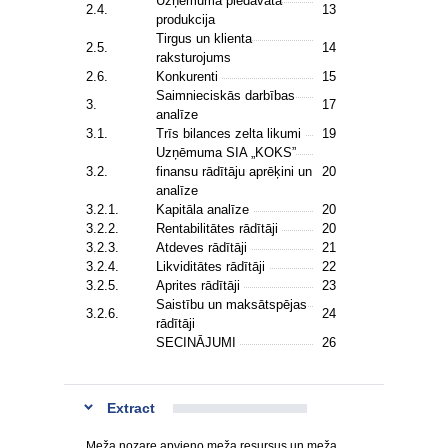
Uzņēmuma piedāvātā
2.4.
13
produkcija
Tirgus un klienta
2.5.
14
raksturojums
2.6.
Konkurenti
15
Saimnieciskās darbības
3.
17
analīze
3.1.
Trīs bilances zelta likumi
19
Uzņēmuma SIA „KOKS”
3.2.
finansu rādītāju aprēķini un
20
analīze
3.2.1.
Kapitāla analīze
20
3.2.2.
Rentabilitātes rādītāji
20
3.2.3.
Atdeves rādītāji
21
3.2.4.
Likviditātes rādītāji
22
3.2.5.
Aprites rādītāji
23
Saistību un maksātspējas
3.2.6.
24
rādītāji
SECINĀJUMI
26
Extract
Meža nozare apvieno meža resursus un meža