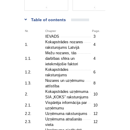
Table of contents
Nr.
Chapter
Page.
IEVADS
3
Kokapstrādes nozares
1.
4
raksturojums Latvijā
Mežu nozares, tās
1.1.
darbības sfēra un
4
ietekmējošie faktori
Kokapstrādes
1.2.
6
raksturojums
Nozares un uzņēmumu
1.3.
8
attīstība
Kokapstrādes uzņēmuma
2.
10
SIA „KOKS” raksturojums
Vispārēja informācija par
2.1.
10
uzņēmumu
2.2.
Uzņēmuma raksturojums
12
Uzņēmuma atrašanās
2.3.
12
vieta