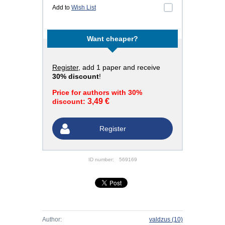
Add to
Wish List
Want cheaper?
Register
, add 1 paper and receive
30% discount
!
Price for authors with 30%
3,49 €
discount:
Register
ID number:
569169
Author:
valdzus
(10)