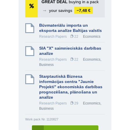
GREAT DEAL
buying in a pack
➞
your savings
−7,48 €
Būvmateriālu importa un
eksporta analīze Baltijas valstīs
Research Papers
22
Economics
SIA "X" saimnieciskās darbības
analīze
Research Papers
22
Economics
,
Business
Starptautiskā Biznesa
informācijas centra "Jaunie
Projekti" ekonomiskās darbības
prognozēšana, plānošana un
analīze
Research Papers
29
Economics
,
Business
Work pack Nr. 1120827