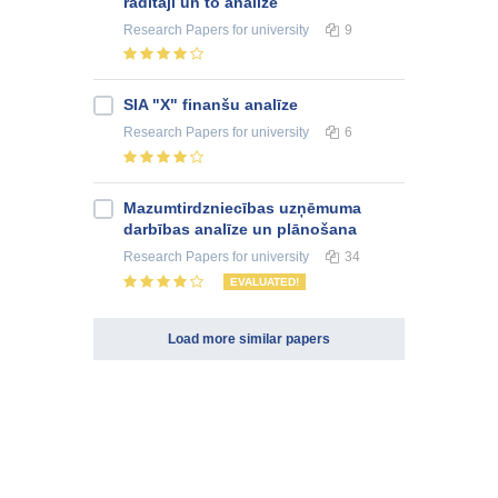
rādītāji un to analīze
Research Papers
for university
9
SIA "X" finanšu analīze
Research Papers
for university
6
Mazumtirdzniecības uzņēmuma
darbības analīze un plānošana
Research Papers
for university
34
EVALUATED!
Load more similar papers