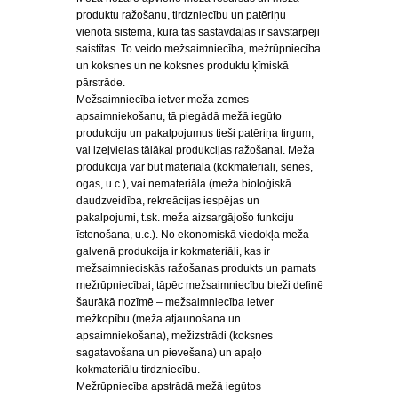
produktu ražošanu, tirdzniecību un patēriņu
vienotā sistēmā, kurā tās sastāvdaļas ir savstarpēji
saistītas. To veido mežsaimniecība, mežrūpniecība
un koksnes un ne koksnes produktu ķīmiskā
pārstrāde.
Mežsaimniecība ietver meža zemes
apsaimniekošanu, tā piegādā mežā iegūto
produkciju un pakalpojumus tieši patēriņa tirgum,
vai izejvielas tālākai produkcijas ražošanai. Meža
produkcija var būt materiāla (kokmateriāli, sēnes,
ogas, u.c.), vai nemateriāla (meža bioloģiskā
daudzveidība, rekreācijas iespējas un
pakalpojumi, t.sk. meža aizsargājošo funkciju
īstenošana, u.c.). No ekonomiskā viedokļa meža
galvenā produkcija ir kokmateriāli, kas ir
mežsaimnieciskās ražošanas produkts un pamats
mežrūpniecībai, tāpēc mežsaimniecību bieži definē
šaurākā nozīmē – mežsaimniecība ietver
mežkopību (meža atjaunošana un
apsaimniekošana), mežizstrādi (koksnes
sagatavošana un pievešana) un apaļo
kokmateriālu tirdzniecību.
Mežrūpniecība apstrādā mežā iegūtos