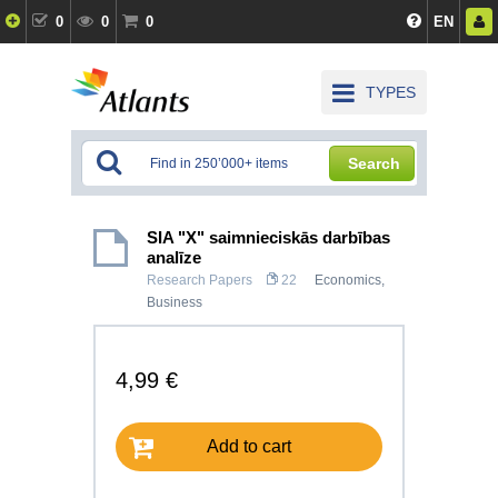
0
0
0
EN
TYPES
Search
SIA "X" saimnieciskās darbības
analīze
Research Papers
22
Economics
,
Business
4,99 €
Add to cart