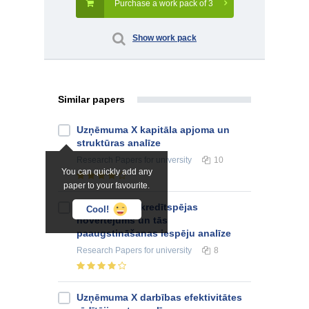
Purchase a work pack of 3
Show work pack
Similar papers
Uzņēmuma X kapitāla apjoma un
struktūras analīze
Research Papers
for university
10
You can quickly add any
paper to your favourite.
Uzņēmuma X kredītspējas
Cool!
novērtējums un tās
paaugstināšanas iespēju analīze
Research Papers
for university
8
Uzņēmuma X darbības efektivitātes