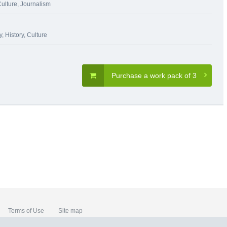
Culture
,
Journalism
y
,
History, Culture
Purchase a work pack of 3
Terms of Use
Site map