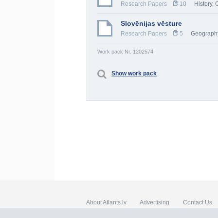
Research Papers
10
History, 
Slovēnijas vēsture
Research Papers
5
Geograph
Work pack Nr. 1202574
Show work pack
About Atlants.lv
Advertising
Contact Us