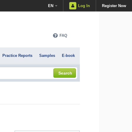
EN
Log In
Register Now
FAQ
Practice Reports
Samples
E-book
Search