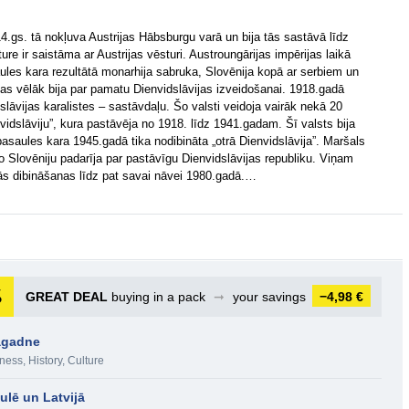
 14.gs. tā nokļuva Austrijas Hābsburgu varā un bija tās sastāvā līdz
e ir saistāma ar Austrijas vēsturi. Austroungārijas impērijas laikā
aules kara rezultātā monarhija sabruka, Slovēnija kopā ar serbiem un
s vēlāk bija par pamatu Dienvidslāvijas izveidošanai. 1918.gadā
slāvijas karalistes – sastāvdaļu. Šo valsti veidoja vairāk nekā 20
vidslāviju”, kura pastāvēja no 1918. līdz 1941.gadam. Šī valsts bija
pasaules kara 1945.gadā tika nodibināta „otrā Dienvidslāvija”. Maršals
ito Slovēniju padarīja par pastāvīgu Dienvidslāvijas republiku. Viņam
tās dibināšanas līdz pat savai nāvei 1980.gadā.…
GREAT DEAL
buying in a pack
➞
your savings
−4,98 €
tagadne
tness
,
History, Culture
ulē un Latvijā