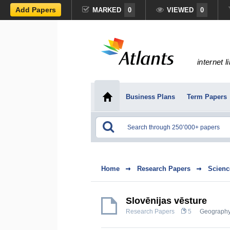
Add Papers
MARKED
0
VIEWED
0
internet l
Business Plans
Term Papers
Home
Research Papers
Scienc
Slovēnijas vēsture
Research Papers
5
Geograph