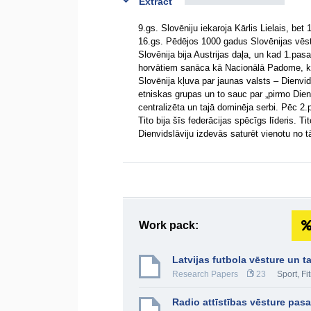
Extract
9.gs. Slovēniju iekaroja Kārlis Lielais, bet
16.gs. Pēdējos 1000 gadus Slovēnijas vēstur
Slovēnija bija Austrijas daļa, un kad 1.pas
horvātiem sanāca kā Nacionālā Padome, ka
Slovēnija kļuva par jaunas valsts – Dienvid
etniskas grupas un to sauc par „pirmo Dien
centralizēta un tajā dominēja serbi. Pēc 2.
Tito bija šīs federācijas spēcīgs līderis. T
Dienvidslāviju izdevās saturēt vienotu no 
Work pack:
Latvijas futbola vēsture un 
Research Papers
23
Sport, Fi
Radio attīstības vēsture pasa