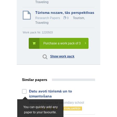
Traveling
Tūrisma nozare, tās perspektīvas
Research Papers
9
Tourism,
Traveling
Work pack Nr. 1220503
Purchase a work pack of 3
Show work pack
Similar papers
Datu avoti tūrismā un to
izmantošana
Research Papers
for secondary school
You can quickly add any
4
EVALUATED!
paper to your favourite.