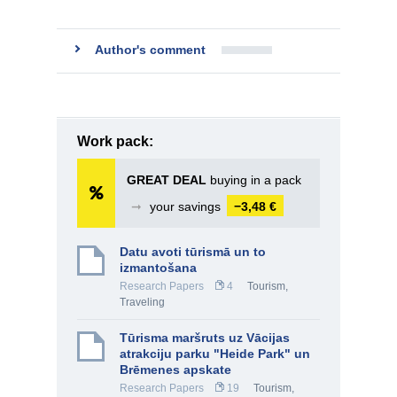
Author's comment
Work pack:
GREAT DEAL
buying in a pack
➞
your savings
−3,48 €
Datu avoti tūrismā un to
izmantošana
Research Papers
4
Tourism,
Traveling
Tūrisma maršruts uz Vācijas
atrakciju parku "Heide Park" un
Brēmenes apskate
Research Papers
19
Tourism,