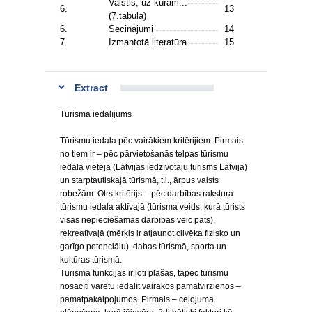
Valstis, uz kurām...
6.
13
(7.tabula)
6.
Secinājumi
14
7.
Izmantotā literatūra
15
Extract
Tūrisma iedalījums
Tūrismu iedala pēc vairākiem kritērijiem. Pirmais
no tiem ir – pēc pārvietošanās telpas tūrismu
iedala vietējā (Latvijas iedzīvotāju tūrisms Latvijā)
un starptautiskajā tūrismā, t.i., ārpus valsts
robežām. Otrs kritērijs – pēc darbības rakstura
tūrismu iedala aktīvajā (tūrisma veids, kurā tūrists
visas nepieciešamās darbības veic pats),
rekreatīvajā (mērķis ir atjaunot cilvēka fizisko un
garīgo potenciālu), dabas tūrismā, sporta un
kultūras tūrismā.
Tūrisma funkcijas ir ļoti plašas, tāpēc tūrismu
nosacīti varētu iedalīt vairākos pamatvirzienos –
pamatpakalpojumos. Pirmais – ceļojuma