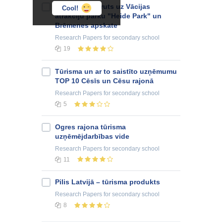
Tūrisma maršruts uz Vācijas
Cool!
atrakciju parku "Heide Park" un
Brēmenes apskate
Research Papers
for secondary school
19
Tūrisma un ar to saistīto uzņēmumu
TOP 10 Cēsīs un Cēsu rajonā
Research Papers
for secondary school
5
Ogres rajona tūrisma
uzņēmējdarbības vide
Research Papers
for secondary school
11
Pilis Latvijā – tūrisma produkts
Research Papers
for secondary school
8