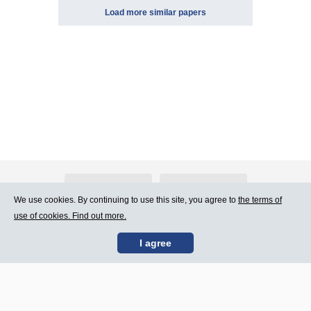
Load more similar papers
About Atlants.lv
Advertising
We use cookies. By continuing to use this site, you agree to
the terms of
use of cookies. Find out more.
Contact Us
Terms of Use
I agree
SIA „CDI” © 2002 -
Site map
2026