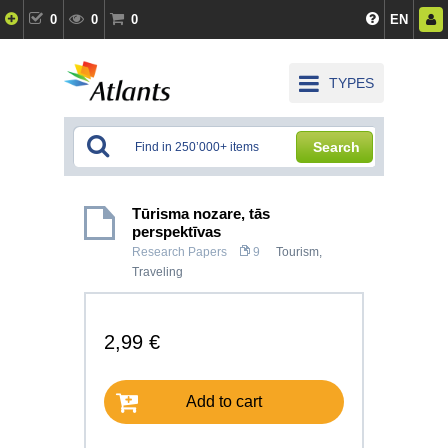
0
0
0
EN
TYPES
Search
Tūrisma nozare, tās
perspektīvas
Research Papers
9
Tourism,
Traveling
2,99 €
Add to cart