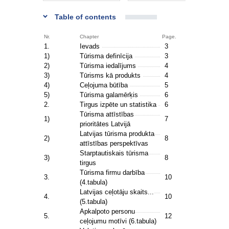
Table of contents
Nr.
Chapter
Page.
1.
Ievads
3
1)
Tūrisma definīcija
3
2)
Tūrisma iedalījums
4
3)
Tūrisms kā produkts
4
4)
Ceļojuma būtība
5
5)
Tūrisma galamērķis
6
2.
Tirgus izpēte un statistika
6
Tūrisma attīstības
1)
7
prioritātes Latvijā
Latvijas tūrisma produkta
2)
8
attīstības perspektīvas
Starptautiskais tūrisma
3)
8
tirgus
Tūrisma firmu darbība
3.
10
(4.tabula)
Latvijas ceļotāju skaits...
4.
10
(5.tabula)
Apkalpoto personu
5.
12
ceļojumu motīvi (6.tabula)