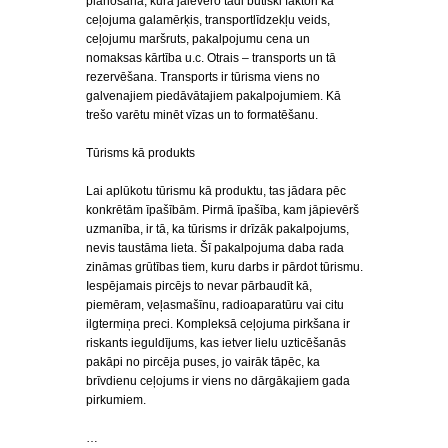
plānošana, kurā jāievēro tādi būtiski faktori kā
ceļojuma galamērķis, transportlīdzekļu veids,
ceļojumu maršruts, pakalpojumu cena un
nomaksas kārtība u.c. Otrais – transports un tā
rezervēšana. Transports ir tūrisma viens no
galvenajiem piedāvātajiem pakalpojumiem. Kā
trešo varētu minēt vīzas un to formatēšanu.
Tūrisms kā produkts
Lai aplūkotu tūrismu kā produktu, tas jādara pēc
konkrētām īpašībām. Pirmā īpašība, kam jāpievērš
uzmanība, ir tā, ka tūrisms ir drīzāk pakalpojums,
nevis taustāma lieta. Šī pakalpojuma daba rada
zināmas grūtības tiem, kuru darbs ir pārdot tūrismu.
Iespējamais pircējs to nevar pārbaudīt kā,
piemēram, veļasmašīnu, radioaparatūru vai citu
ilgtermiņa preci. Kompleksā ceļojuma pirkšana ir
riskants ieguldījums, kas ietver lielu uzticēšanās
pakāpi no pircēja puses, jo vairāk tāpēc, ka
brīvdienu ceļojums ir viens no dārgākajiem gada
pirkumiem.
…