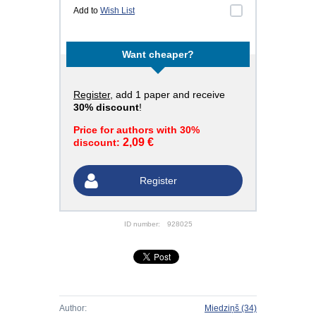
Add to
Wish List
Want cheaper?
Register
, add 1 paper and receive
30% discount
!
Price for authors with 30%
2,09 €
discount:
Register
ID number:
928025
Author:
Miedziņš
(34)