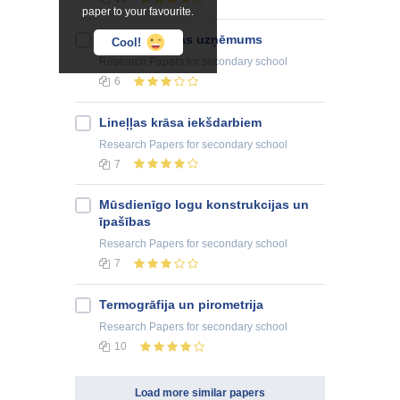
paper to your favourite.
Alus ražošanas uzņēmums
Cool!
Research Papers
for secondary school
6
Lineļļas krāsa iekšdarbiem
Research Papers
for secondary school
7
Mūsdienīgo logu konstrukcijas un
īpašības
Research Papers
for secondary school
7
Termogrāfija un pirometrija
Research Papers
for secondary school
10
Load more similar papers