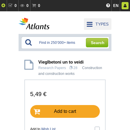
0
0
0
EN
TYPES
Search
Vieglbetoni un to veidi
Research Papers
28
Construction
and construction works
5,49 €
Add to cart
Add to
Wish List