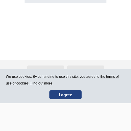
About Atlants.lv
Advertising
We use cookies. By continuing to use this site, you agree to
the terms of
use of cookies. Find out more.
Contact Us
Terms of Use
I agree
SIA „CDI” © 2002 -
Site map
2026