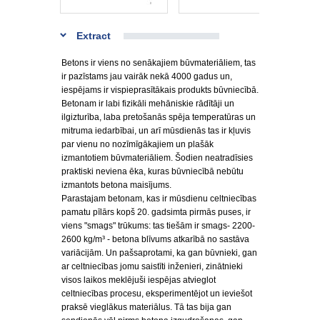
Extract
Betons ir viens no senākajiem būvmateriāliem, tas
ir pazīstams jau vairāk nekā 4000 gadus un,
iespējams ir vispieprasītākais produkts būvniecībā.
Betonam ir labi fizikāli mehāniskie rādītāji un
ilgizturība, laba pretošanās spēja temperatūras un
mitruma iedarbībai, un arī mūsdienās tas ir kļuvis
par vienu no nozīmīgākajiem un plašāk
izmantotiem būvmateriāliem. Šodien neatradīsies
praktiski neviena ēka, kuras būvniecībā nebūtu
izmantots betona maisījums.
Parastajam betonam, kas ir mūsdienu celtniecības
pamatu pīlārs kopš 20. gadsimta pirmās puses, ir
viens "smags" trūkums: tas tiešām ir smags- 2200-
2600 kg/m³ - betona blīvums atkarībā no sastāva
variācijām. Un pašsaprotami, ka gan būvnieki, gan
ar celtniecības jomu saistīti inženieri, zinātnieki
visos laikos meklējuši iespējas atvieglot
celtniecības procesu, eksperimentējot un ieviešot
praksē vieglākus materiālus. Tā tas bija gan