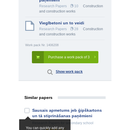
paņēmieni
Research Papers
10
Construction
and construction works
Vieglbetoni un to veidi
Research Papers
28
Construction
and construction works
Work pack Nr. 1406208
Purchase a work pack of 3
Show work pack
Similar papers
Sausais apmetums jeb ģipškartons
un tā stiprināšanas paņēmieni
Research Papers
for secondary school
You can quickly add any
10