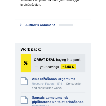
sendienās vēl pirms betona izgudrošanas, gan
turpinās šodien.
…
Author's comment
Work pack:
GREAT DEAL
buying in a pack
➞
your savings
−4,98 €
Alus ražošanas uzņēmums
Research Papers
6
Construction
and construction works
Sausais apmetums jeb
ģipškartons un tā stiprināšanas