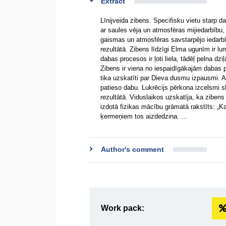
Extract
Līnijveida zibens. Specifisku vietu starp
ar saules vēja un atmosfēras mijiedarbību,
gaismas un atmosfēras savstarpējo iedarbīb
rezultātā. Zibens līdzīgi Elma ugunīm ir l
dabas procesos ir ļoti liela, tādēļ pelna dziļ
Zibens ir viena no iespaidīgākajām dabas p
tika uzskatīti par Dieva dusmu izpausmi. A
patieso dabu. Lukrēcijs pērkona izcelsmi
rezultātā. Viduslaikos uzskatīja, ka ziben
izdotā fizikas mācību grāmatā rakstīts: „Ka
ķermeņiem tos aizdedzina. …
Author's comment
Work pack: