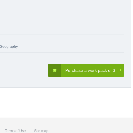
Geography
Purchase a work pack of 3
Terms of Use
Site map