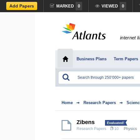
Add Papers
MARKED
0
VIEWED
0
internet l
Business Plans
Term Papers
Home
Research Papers
Scienc
Zibens
Evaluated!
Research Papers
10
Physics