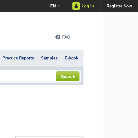
EN
Log In
Register Now
FAQ
Practice Reports
Samples
E-book
Search