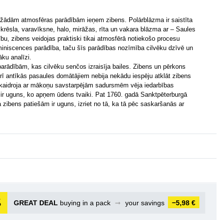
 dažādām atmosfēras parādībām ieņem zibens. Polārblāzma ir saistīta
 krēsla, varavīksne, halo, mirāžas, rīta un vakara blāzma ar – Saules
u, zibens veidojas praktiski tikai atmosfērā notiekošo procesu
uminiscences parādība, taču šīs parādības nozīmība cilvēku dzīvē un
āku analīzi.
arādībām, kas cilvēku senčos izraisīja bailes. Zibens un pērkons
rī antīkās pasaules domātājiem nebija nekādu iespēju atklāt zibens
 skaidroja ar mākoņu savstarpējām sadursmēm vēja iedarbības
s ir uguns, ko apņem ūdens tvaiki. Pat 1760. gadā Sanktpēterburgā
 zibens patiešām ir uguns, izriet no tā, ka tā pēc saskaršanās ar
GREAT DEAL
buying in a pack
➞
your savings
−5,98 €