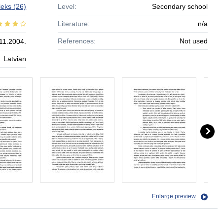
ieks
(26)
Level:
Secondary school
Literature:
n/a
References:
Not used
11.2004.
Latvian
Enlarge preview