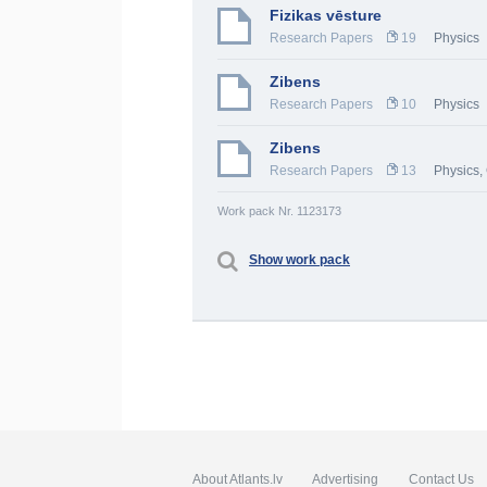
Fizikas vēsture
Research Papers
19
Physics
Zibens
Research Papers
10
Physics
Zibens
Research Papers
13
Physics
,
Work pack Nr. 1123173
Show work pack
About Atlants.lv
Advertising
Contact Us