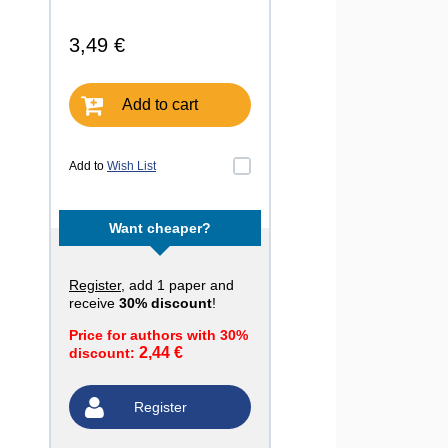
3,49 €
Add to cart
Add to
Wish List
Want cheaper?
Register
, add 1 paper and
receive
30% discount
!
Price for authors with 30%
2,44 €
discount:
Register