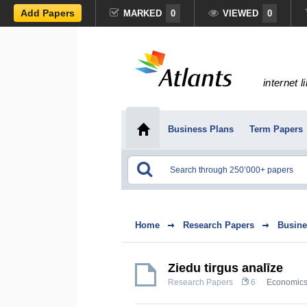
Add Papers
MARKED
0
VIEWED
0
internet l
Business Plans
Term Papers
Home
Research Papers
Busine
Ziedu tirgus analīze
Research Papers
6
Economic