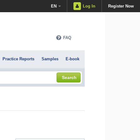
EN
Log In
Register Now
FAQ
Practice Reports
Samples
E-book
Search