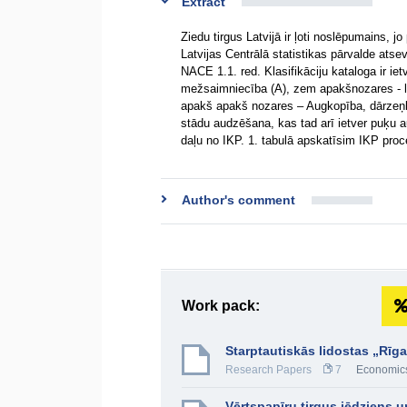
Extract
Ziedu tirgus Latvijā ir ļoti noslēpumains, jo
Latvijas Centrālā statistikas pārvalde at
NACE 1.1. red. Klasifikāciju kataloga ir i
mežsaimniecība (A), zem apakšnozares - la
apakš apakš nozares – Augkopība, dārzeņko
stādu audzēšana, kas tad arī ietver puķu a
daļu no IKP. 1. tabulā apskatīsim IKP pro
Author's comment
Work pack:
Starptautiskās lidostas „Rīga
Research Papers
7
Economic
Vērtspapīru tirgus jēdziens 