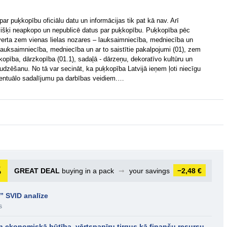
 par puķkopību oficiālu datu un informācijas tik pat kā nav. Arī
sevišķi neapkopo un nepublicē datus par puķkopību. Puķkopība pēc
etverta zem vienas lielas nozares – lauksaimniecība, medniecība un
uksaimniecība, medniecība un ar to saistītie pakalpojumi (01), zem
pība, dārzkopība (01.1), sadaļā - dārzeņu, dekoratīvo kultūru un
udzēšanu. No tā var secināt, ka puķkopība Latvijā ieņem ļoti niecīgu
centuālo sadalījumu pa darbības veidiem.…
GREAT DEAL
buying in a pack
➞
your savings
−2,48 €
” SVID analīze
s
un ekonomiskā būtība, vērtspapīru tirgus kā finanšu resursu