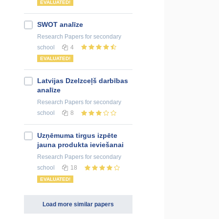
EVALUATED!
SWOT analīze
Research Papers
for secondary
school
4
EVALUATED!
Latvijas Dzelzceļš darbības
analīze
Research Papers
for secondary
school
8
Uzņēmuma tirgus izpēte
jauna produkta ieviešanai
Research Papers
for secondary
school
18
EVALUATED!
Load more similar papers