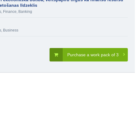
ietošanas līdzeklis
s
,
Finance, Banking
s
,
Business
Purchase a work pack of 3