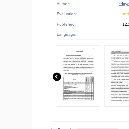
Author:
*day
Evaluation:
Published:
12.
Language: