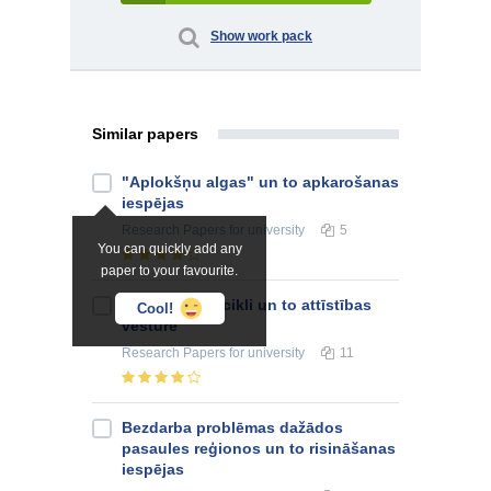
Show work pack
Similar papers
"Aplokšņu algas" un to apkarošanas
iespējas
Research Papers
for university
5
You can quickly add any
paper to your favourite.
Ekonomiskie cikli un to attīstības
Cool!
vēsture
Research Papers
for university
11
Bezdarba problēmas dažādos
pasaules reģionos un to risināšanas
iespējas