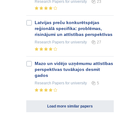
Research Papers
for university
23
Latvijas preču konkurētspējas
reģionālā specifika: problēmas,
risinājumi un attīstības perspektīvas
Research Papers
for university
27
Mazo un vidējo uzņēmumu attīstības
perspektīvas tuvākajos desmit
gados
Research Papers
for university
5
Load more similar papers