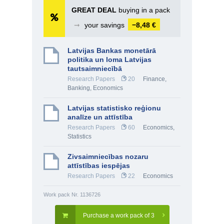
GREAT DEAL
buying in a pack
➞
your savings
−8,48 €
Latvijas Bankas monetārā
politika un loma Latvijas
tautsaimniecībā
Research Papers
20
Finance,
Banking
,
Economics
Latvijas statistisko reģionu
analīze un attīstība
Research Papers
60
Economics
,
Statistics
Zivsaimniecības nozaru
attīstības iespējas
Research Papers
22
Economics
Work pack Nr. 1136726
Purchase a work pack of 3