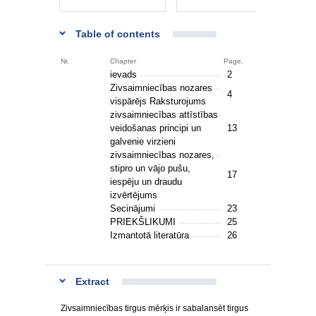
Table of contents
Nr.
Chapter
Page.
ievads
2
Zivsaimniecības nozares
4
vispārējs Raksturojums
zivsaimniecības attīstības
veidošanas principi un
13
galvenie virzieni
zivsaimniecības nozares,
stipro un vājo pušu,
17
iespēju un draudu
izvērtējums
Secinājumi
23
PRIEKŠLIKUMI
25
Izmantotā literatūra
26
Extract
Zivsaimniecības tirgus mērķis ir sabalansēt tirgus