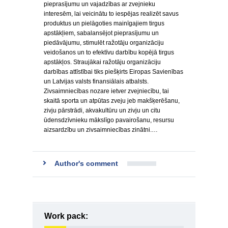
pieprasījumu un vajadzības ar zvejnieku
interesēm, lai veicinātu to iespējas realizēt savus
produktus un pielāgoties mainīgajiem tirgus
apstākļiem, sabalansējot pieprasījumu un
piedāvājumu, stimulēt ražotāju organizāciju
veidošanos un to efektīvu darbību kopējā tirgus
apstākļos. Straujākai ražotāju organizāciju
darbības attīstībai tiks piešķirts Eiropas Savienības
un Latvijas valsts finansiālais atbalsts.
Zivsaimniecības nozare ietver zvejniecību, tai
skaitā sporta un atpūtas zveju jeb makšķerēšanu,
zivju pārstrādi, akvakultūru un zivju un citu
ūdensdzīvnieku mākslīgo pavairošanu, resursu
aizsardzību un zivsaimniecības zinātni.…
Author's comment
Work pack: