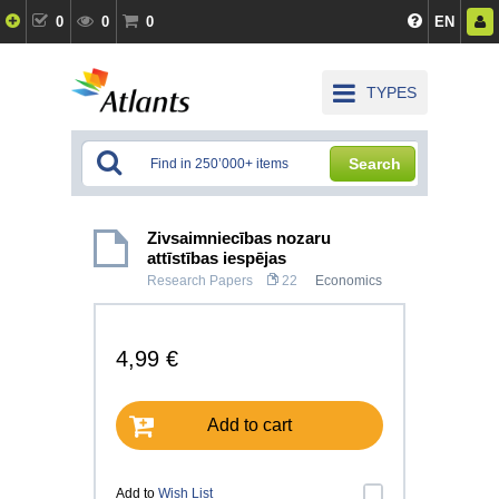
0
0
0
EN
TYPES
Search
Zivsaimniecības nozaru
attīstības iespējas
Research Papers
22
Economics
4,99 €
Add to cart
Add to
Wish List