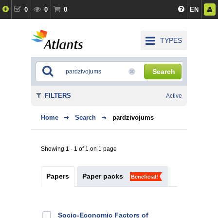
0
0
0
EN
TYPES
Search
FILTERS
Active
Home
Search
pardzivojums
Showing 1 - 1 of 1 on 1 page
Papers
Paper packs
Beneficial!
Socio-Economic Factors of