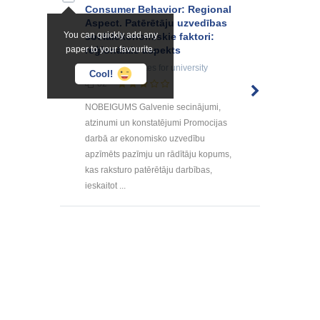
Consumer Behavior: Regional
Aspect. Patērētāju uzvedības
You can quickly add any
sociālekonomiskie faktori:
paper to your favourite.
reģionālais aspekts
Summaries, Notes
for university
Cool!
82
NOBEIGUMS Galvenie secinājumi,
atzinumi un konstatējumi Promocijas
darbā ar ekonomisko uzvedību
apzīmēts pazīmju un rādītāju kopums,
kas raksturo patērētāju darbības,
ieskaitot ...