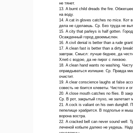
не тянет.
13. A burnt child dreads the fire. Обже
на воду.
14. A cat in gloves catches no mice. К
дела не сделаешь. Ср. Без труда не вы
15. A city that parleys is half gotten. Г
Осажденный город двоемыслен.
16. A civil denial is better than a rude 
17. A clean fast is better than a dirty b
завтрак. Смысл: лучше беднее, да чест
Хлеб с водою, да не пирог с лихвою.
18. A clean hand wants no washing. Чис
оправдываться излишне. Ср. Правда мил
очистит.
19. A clear conscience laughs at false a
совесть не боится клеветы. Чистого и о
20. A close mouth catches no flies. В з
Ср. В рот, закрытый глухо, не залетает 
21. A cock is valiant on his own dunghill
пепелище храбрится. В подполье и мышь 
ворона востра.
22. A cracked bell can never sound well
леченой кобыле далеко не уедешь. Над
ненадежны.