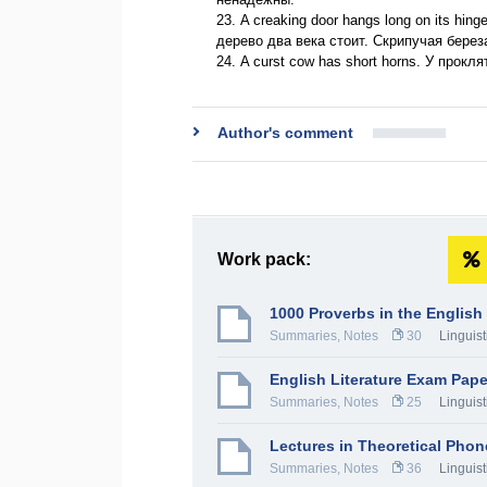
23. A creaking door hangs long on its hi
дерево два века стоит. Скрипучая берез
24. A curst cow has short horns. У прок
Author's comment
Work pack:
1000 Proverbs in the Englis
Summaries, Notes
30
Linguist
English Literature Exam Pape
Summaries, Notes
25
Linguist
Lectures in Theoretical Phon
Summaries, Notes
36
Linguist