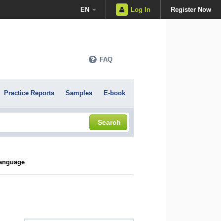
EN
Log In
Register Now
FAQ
Practice Reports
Samples
E-book
Search
Language