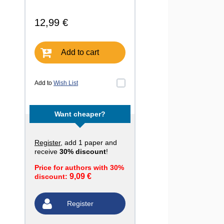
12,99 €
Add to cart
Add to
Wish List
Want cheaper?
Register
, add 1 paper and
receive
30% discount
!
Price for authors with 30%
9,09 €
discount:
Register