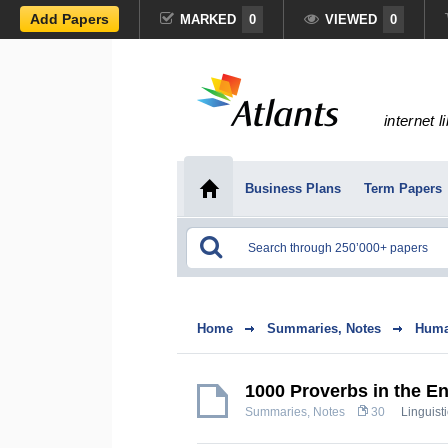
Add Papers
MARKED
0
VIEWED
0
internet l
Business Plans
Term Papers
Home
Summaries, Notes
Huma
1000 Proverbs in the E
Summaries, Notes
30
Linguisti