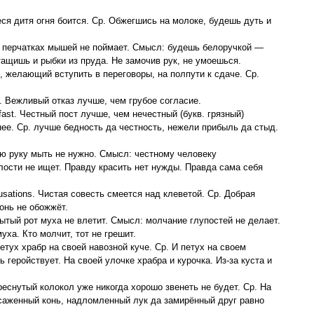
гшееся дитя огня боится. Ср. Обжегшись на молоке, будешь дуть и
от в перчатках мышей не поймает. Смысл: будешь белоручкой —
тащишь и рыбки из пруда. Не замочив рук, не умоешься.
ород, желающий вступить в переговоры, на полпути к сдаче. Ср.
grant. Вежливый отказ лучше, чем грубое согласие.
reakfast. Честный пост лучше, чем нечестный (букв. грязный)
нее. Ср. лучше бедность да честность, нежели прибыль да стыд.
тую руку мыть не нужно. Смысл: честному человеку
ости не ищет. Правду красить нет нужды. Правда сама себя
ccusations. Чистая совесть смеется над клеветой. Ср. Добрая
гонь не обожжёт.
акрытый рот муха не влетит. Смысл: молчание глупостей не делает.
муха. Кто молчит, тот не грешит.
. Петух храбр на своей навозной куче. Ср. И петух на своем
геройствует. На своей улочке храбра и курочка. Из-за куста и
. Треснутый колокол уже никогда хорошо звенеть не будет. Ср. На
саженный конь, надломленный лук да замирённый друг равно