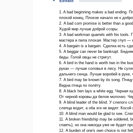
Extract
1. A bad beginning makes a bad ending.
плохой конец. Плохое начало не к добро
2. A bad corn promise is better than a g
Худой мир лучше доброй ссоры.
3. A bad workman quarrels with his tools
мастера и пила плохая. Мастер глуп — 
4. A bargain is a bargain. Сделка есть с
5. A beggar can never be bankrupt. Бедн
беды. Голой овцы не стригут.
6. A bird in the hand is worth two in the
руках — лучше соловья в лесу. Не сули
дальнего сенца. Лучше воробей в руке, 
7. A bird may be known by its song. Птиц
Видна птица по полёту.
8. A black hen lays a white egg. Черная 
От черной коровы да белое молочко. Че
9. A blind leader of the blind. У слепог
слепца водит, а оба зги не видят. Косой 
10. A blind man would be glad to see. С
11. A broken friendship may be soldered,
спаять), но она никогда уже не будет п
12. A burden of one's own choice is not 