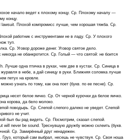
 Плохое начало ведет к плохому концу. Ср. Плохому началу —
му концу.
ood lawsuit. Плохой компромисс лучше, чем хорошая тяжба. Ср.
. Плохой работник с инструментами не в ладу. Ср. У плохого
нож туп.
делка. Ср. Уговор дороже денег. Уговор святое дело.
як никогда не обанкротится. Ср. Голый — что святой: не боится
 bush. Лучше одна птичка в руках, чем две в кустах. Ср. Синица в
 журавля в небе, а дай синицу в руки. Ближняя соломка лучше
чем петух на кровле.
у можно узнать по тому, как она поет (букв. по ее песне). Ср.
курица несет белое яичко. Ср. От черной курочки да белое яичко.
рна корова, да бело молоко.
о слепой поводырь. Ср. Слепой слепого далеко не уведет. Слепой
кривого не учит.
лепой был бы рад видеть. Ср. Посмотрим, сказал слепой.
 but will never be sound. Треснувшую дружбу можно склеить (букв.
рочной. Ср. Замирённый друг ненадежен.
felt. Груз, который сам выбрал, несешь не чувствуя. Ср. Своя ноша