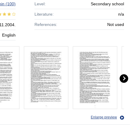
hin
(100)
Level:
Secondary school
Literature:
n/a
References:
Not used
11.2004.
English
Enlarge preview