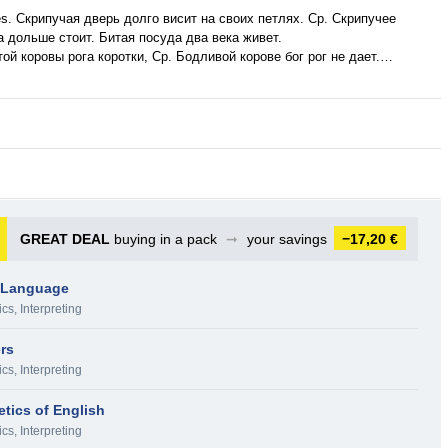
nges. Скрипучая дверь долго висит на своих петлях. Ср. Скрипучее
а дольше стоит. Битая посуда два века живет.
лятой коровы рога коротки, Ср. Бодливой корове бог рог не дает.…
GREAT DEAL
buying in a pack
➞
your savings
−17,20 €
h Language
ics, Interpreting
rs
ics, Interpreting
etics of English
ics, Interpreting