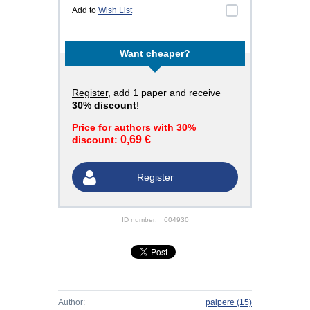
Add to
Wish List
Want cheaper?
Register
, add 1 paper and receive
30% discount
!
Price for authors with 30%
0,69 €
discount:
Register
ID number:
604930
Author:
paipere
(15)