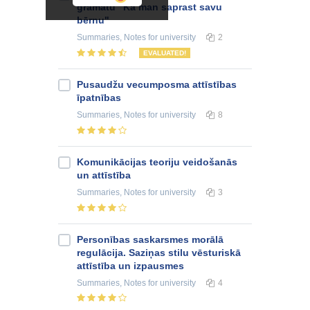
grāmatu "Kā man saprast savu
bērnu"
Summaries, Notes
for university
2
EVALUATED!
Pusaudžu vecumposma attīstības
īpatnības
Summaries, Notes
for university
8
Komunikācijas teoriju veidošanās
un attīstība
Summaries, Notes
for university
3
Personības saskarsmes morālā
regulācija. Saziņas stilu vēsturiskā
attīstība un izpausmes
Summaries, Notes
for university
4