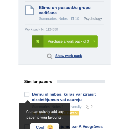
Bērnu un pusaudžu grupu
vadīšana
Summaries, Notes
10
Psychology
Work pack Nr. 1124550
Purchase a work pack of 3
Show work pack
Similar papers
Bērnu slimības, kuras var izraisīt
aizcietējumus vai caureju
Summaries, Notes
for university
2
You can quickly add any
EVALUATED!
paper to your favourite.
Atziņu apkopojums par A.Vecgrāves
Cool!