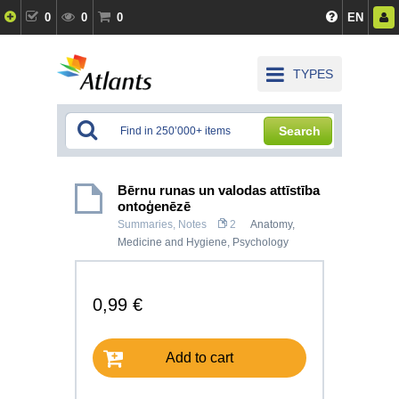
0
0
0
EN
TYPES
Search
Bērnu runas un valodas attīstība
ontoģenēzē
Summaries, Notes
2
Anatomy,
Medicine and Hygiene
,
Psychology
0,99 €
Add to cart