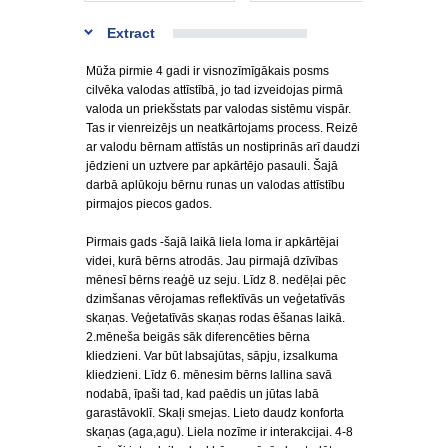
Extract
Mūža pirmie 4 gadi ir visnozīmīgākais posms
cilvēka valodas attīstībā, jo tad izveidojas pirmā
valoda un priekšstats par valodas sistēmu vispār.
Tas ir vienreizējs un neatkārtojams process. Reizē
ar valodu bērnam attīstās un nostiprinās arī daudzi
jēdzieni un uztvere par apkārtējo pasauli. Šajā
darbā aplūkoju bērnu runas un valodas attīstību
pirmajos piecos gados.
Pirmais gads -šajā laikā liela loma ir apkārtējai
videi, kurā bērns atrodās. Jau pirmajā dzīvības
mēnesī bērns reaģē uz seju. Līdz 8. nedēļai pēc
dzimšanas vērojamas reflektīvās un veģetatīvās
skaņas. Veģetatīvās skaņas rodas ēšanas laikā.
2.mēneša beigās sāk diferencēties bērna
kliedzieni. Var būt labsajūtas, sāpju, izsalkuma
kliedzieni. Līdz 6. mēnesim bērns lallina savā
nodabā, īpaši tad, kad paēdis un jūtas labā
garastāvoklī. Skaļi smejas. Lieto daudz konforta
skaņas (aga,agu). Liela nozīme ir interakcijai. 4-8