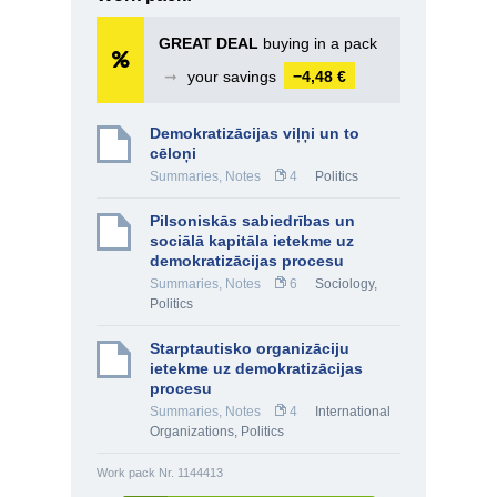
GREAT DEAL
buying in a pack
➞
your savings
−4,48 €
Demokratizācijas viļņi un to
cēloņi
Summaries, Notes
4
Politics
Pilsoniskās sabiedrības un
sociālā kapitāla ietekme uz
demokratizācijas procesu
Summaries, Notes
6
Sociology
,
Politics
Starptautisko organizāciju
ietekme uz demokratizācijas
procesu
Summaries, Notes
4
International
Organizations
,
Politics
Work pack Nr. 1144413