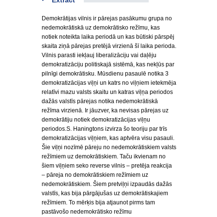
Extract
Demokrātijas vilnis ir pārejas pasākumu grupa no
nedemokrātiskā uz demokrātisko režīmu, kas
notiek noteikta laika periodā un kas būtiski pārspēj
skaita ziņā pārejas pretējā virzienā šī laika perioda.
Vilnis parasti iekļauj liberalizāciju vai daļēju
demokratizāciju politiskajā sistēmā, kas nekļūs par
pilnīgi demokrātisku. Mūsdienu pasaulē notika 3
demokratizācijas viļņi un katrs no viļņiem ietekmēja
relatīvi mazu valsts skaitu un katras viļņa periodos
dažās valstīs pārejas notika nedemokrātiskā
režīma virzienā. Ir jāuzver, ka nevisas pārejas uz
demokrātiju notiek demokratizācijas viļņu
periodos.S. Haningtons izvirza šo teoriju par trīs
demokratizācijas viļņiem, kas aptvēra visu pasauli.
Šie viļņi nozīmē pāreju no nedemokrātiskiem valsts
režīmiem uz demokrātiskiem. Taču ikvienam no
šiem viļņiem seko reverse vilnis – pretēja reakcija
– pāreja no demokrātiskiem režīmiem uz
nedemokrātiskiem. Šiem pretviļņi izpaudās dažās
valstīs, kas bija pārgājušas uz demokrātiskajiem
režīmiem. To mērķis bija atjaunot pirms tam
pastāvošo nedemokrātisko režīmu