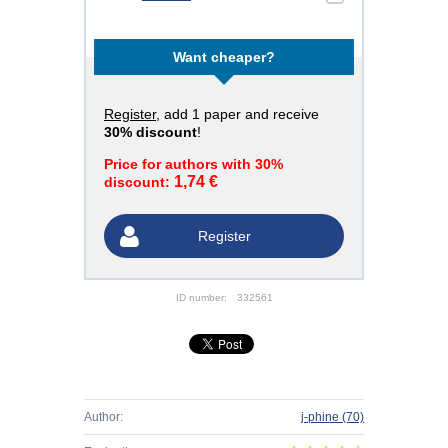
Want cheaper?
Register
, add 1 paper and receive
30% discount
!
Price for authors with 30%
1,74 €
discount:
Register
ID number:
332561
Author:
j-phine
(70)