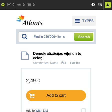
0
0
0
EN
TYPES
Search
Demokratizācijas viļņi un to
cēloņi
Summaries, Notes
4
Politics
2,49 €
Add to cart
Add to
Wish List