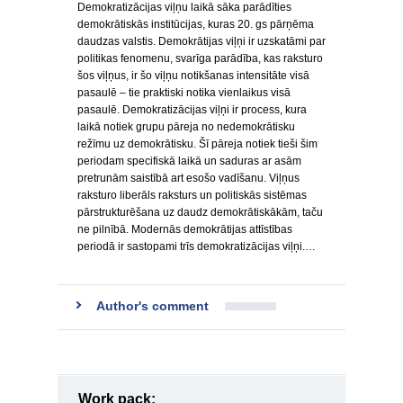
Demokratizācijas viļņu laikā sāka parādīties
demokrātiskās institūcijas, kuras 20. gs pārņēma
daudzas valstis. Demokrātijas viļņi ir uzskatāmi par
politikas fenomenu, svarīga parādība, kas raksturo
šos viļņus, ir šo viļņu notikšanas intensitāte visā
pasaulē – tie praktiski notika vienlaikus visā
pasaulē. Demokratizācijas viļņi ir process, kura
laikā notiek grupu pāreja no nedemokrātisku
režīmu uz demokrātisku. Šī pāreja notiek tieši šim
periodam specifiskā laikā un saduras ar asām
pretrunām saistībā art esošo vadīšanu. Viļņus
raksturo liberāls raksturs un politiskās sistēmas
pārstrukturēšana uz daudz demokrātiskākām, taču
ne pilnībā. Modernās demokrātijas attīstības
periodā ir sastopami trīs demokratizācijas viļņi.…
Author's comment
Work pack: