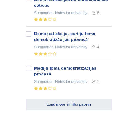
satvars
Summaries, Notes
for university
6
Demokratizācija: partiju loma
demokratizācijas procesā
Summaries, Notes
for university
4
Mediju loma demokratizācijas
procesā
Summaries, Notes
for university
1
Load more similar papers