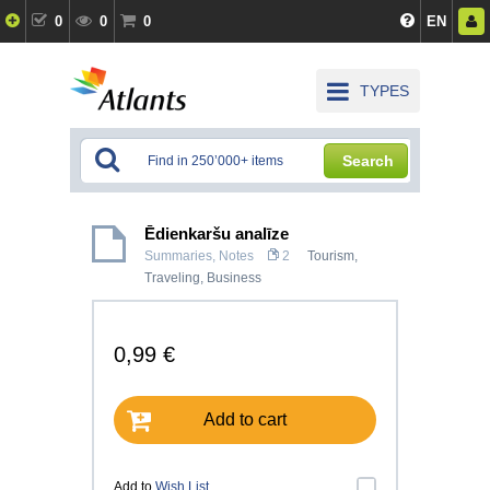
0
0
0
EN
TYPES
Search
Ēdienkaršu analīze
Summaries, Notes
2
Tourism,
Traveling
,
Business
0,99 €
Add to cart
Add to
Wish List