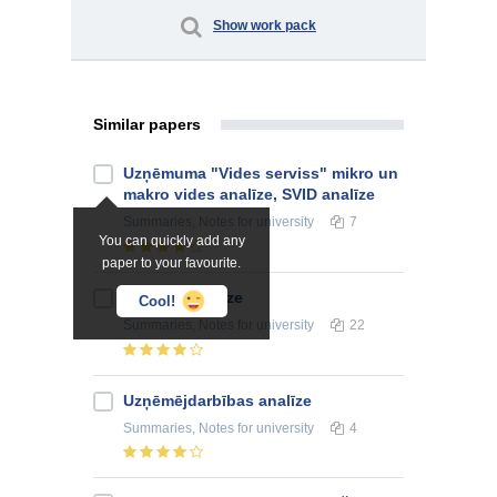
Show work pack
Similar papers
Uzņēmuma "Vides serviss" mikro un
makro vides analīze, SVID analīze
Summaries, Notes
for university
7
You can quickly add any
paper to your favourite.
Finanšu analīze
Cool!
Summaries, Notes
for university
22
Uzņēmējdarbības analīze
Summaries, Notes
for university
4