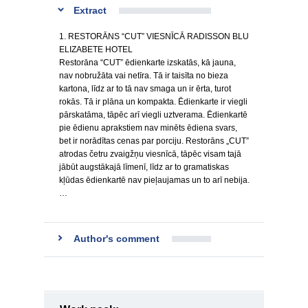
Extract
1. RESTORĀNS “CUT” VIESNĪCĀ RADISSON BLU
ELIZABETE HOTEL
Restorāna “CUT” ēdienkarte izskatās, kā jauna,
nav nobružāta vai netīra. Tā ir taisīta no bieza
kartona, līdz ar to tā nav smaga un ir ērta, turot
rokās. Tā ir plāna un kompakta. Ēdienkarte ir viegli
pārskatāma, tāpēc arī viegli uztverama. Ēdienkartē
pie ēdienu aprakstiem nav minēts ēdiena svars,
bet ir norādītas cenas par porciju. Restorāns „CUT”
atrodas četru zvaigžņu viesnīcā, tāpēc visam tajā
jābūt augstākajā līmenī, līdz ar to gramatiskas
kļūdas ēdienkartē nav pieļaujamas un to arī nebija.
…
Author's comment