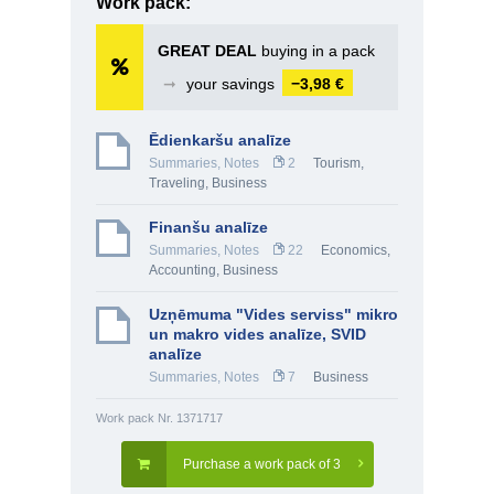
Work pack:
GREAT DEAL
buying in a pack
➞
your savings
−3,98 €
Ēdienkaršu analīze
Summaries, Notes
2
Tourism,
Traveling
,
Business
Finanšu analīze
Summaries, Notes
22
Economics
,
Accounting
,
Business
Uzņēmuma "Vides serviss" mikro
un makro vides analīze, SVID
analīze
Summaries, Notes
7
Business
Work pack Nr. 1371717
Purchase a work pack of 3