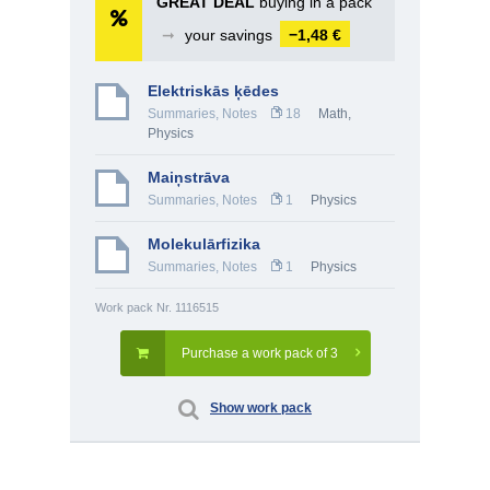
GREAT DEAL
buying in a pack
➞
your savings
−1,48 €
Elektriskās ķēdes
Summaries, Notes
18
Math
,
Physics
Maiņstrāva
Summaries, Notes
1
Physics
Molekulārfizika
Summaries, Notes
1
Physics
Work pack Nr. 1116515
Purchase a work pack of 3
Show work pack