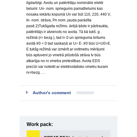
ilgdarbīgi. Avotu un patērētāju nominālie elektr
lielumi: Un- nom. spriegums pamatlielums kas
nosaka iekārtu kopumā Un var būt 110, 220, 440 V,
In- nom. strāva, Pn nom. jauda parādīta
pasē.2)Tukšgaita režīms- ārējā ķēde ir pārtraukta,
patērētājs ir atvienots no avota. Tā kā tukš. g .
režīmā (r= bezg.), tad I= 0 un sprieguma kritums
avotā Ir0 = 0 tad saskaņā ar U= E- Ir0 būs U=U0=E.
E tukšg režīmā var izmērīt ar voltmetru mērījumi
būs aptuveni jo vmetrā plūstošā strāva Iv būs
atkarīga no rv vmetra pretestības. Avota EDS
precīzi var noteikt ar elektrostatisko vmetru kuram
rv=bezg. …
Author's comment
Work pack: