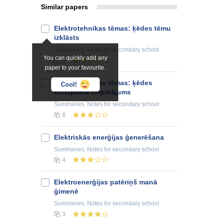
Similar papers
Elektrotehnikas tēmas: ķēdes tēmu
izklāsts
Summaries, Notes
for secondary school
You can quickly add any
6
paper to your favourite.
Elektrotehnikas tēmas: ķēdes
Cool!
konspekta turpinājums
Summaries, Notes
for secondary school
6
Elektriskās enerģijas ģenerēšana
Summaries, Notes
for secondary school
4
Elektroenerģijas patēriņš manā
ģimenē
Summaries, Notes
for secondary school
3