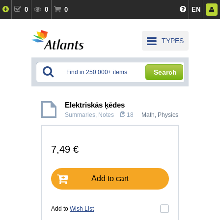
0
0
0
EN
TYPES
Search
Elektriskās ķēdes
Summaries, Notes
18
Math
,
Physics
7,49 €
Add to cart
Add to
Wish List