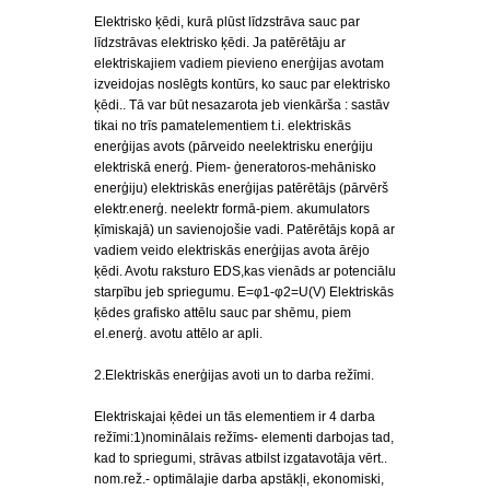
Elektrisko ķēdi, kurā plūst līdzstrāva sauc par
līdzstrāvas elektrisko ķēdi. Ja patērētāju ar
elektriskajiem vadiem pievieno enerģijas avotam
izveidojas noslēgts kontūrs, ko sauc par elektrisko
ķēdi.. Tā var būt nesazarota jeb vienkārša : sastāv
tikai no trīs pamatelementiem t.i. elektriskās
enerģijas avots (pārveido neelektrisku enerģiju
elektriskā enerģ. Piem- ģeneratoros-mehānisko
enerģiju) elektriskās enerģijas patērētājs (pārvērš
elektr.enerģ. neelektr formā-piem. akumulators
ķīmiskajā) un savienojošie vadi. Patērētājs kopā ar
vadiem veido elektriskās enerģijas avota ārējo
ķēdi. Avotu raksturo EDS,kas vienāds ar potenciālu
starpību jeb spriegumu. E=φ1-φ2=U(V) Elektriskās
ķēdes grafisko attēlu sauc par shēmu, piem
el.enerģ. avotu attēlo ar apli.
2.Elektriskās enerģijas avoti un to darba režīmi.
Elektriskajai ķēdei un tās elementiem ir 4 darba
režīmi:1)nominālais režīms- elementi darbojas tad,
kad to spriegumi, strāvas atbilst izgatavotāja vērt..
nom.rež.- optimālajie darba apstākļi, ekonomiski,