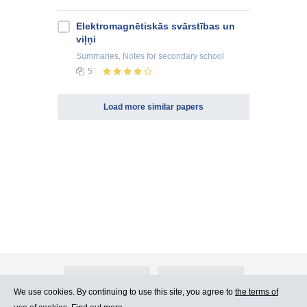
Elektromagnētiskās svārstības un
viļņi
Summaries, Notes
for secondary school
5
Load more similar papers
About Atlants.lv
Advertising
We use cookies. By continuing to use this site, you agree to
the terms of