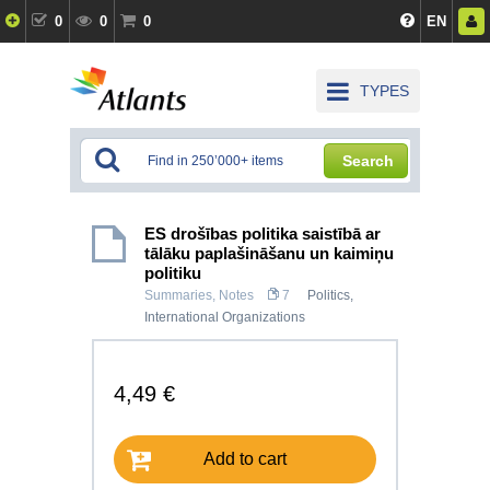
0
0
0
EN
TYPES
Search
ES drošības politika saistībā ar
tālāku paplašināšanu un kaimiņu
politiku
Summaries, Notes
7
Politics
,
International Organizations
4,49 €
Add to cart