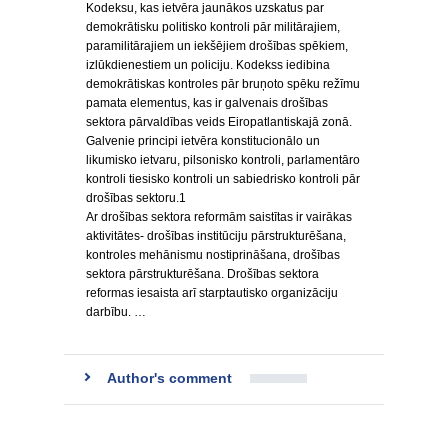
Kodeksu, kas ietvēra jaunākos uzskatus par
demokrātisku politisko kontroli pār militārajiem,
paramilitārajiem un iekšējiem drošības spēkiem,
izlūkdienestiem un policiju. Kodekss iedibina
demokrātiskas kontroles pār bruņoto spēku režīmu
pamata elementus, kas ir galvenais drošības
sektora pārvaldības veids Eiropatlantiskajā zonā.
Galvenie principi ietvēra konstitucionālo un
likumisko ietvaru, pilsonisko kontroli, parlamentāro
kontroli tiesisko kontroli un sabiedrisko kontroli pār
drošības sektoru.1
Ar drošības sektora reformām saistītas ir vairākas
aktivitātes- drošības institūciju pārstrukturēšana,
kontroles mehānismu nostiprināšana, drošības
sektora pārstrukturēšana. Drošības sektora
reformas iesaista arī starptautisko organizāciju
darbību. …
Author's comment