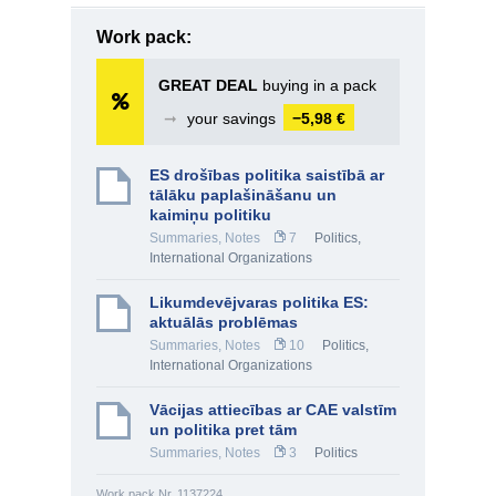
Work pack:
GREAT DEAL
buying in a pack
➞
your savings
−5,98 €
ES drošības politika saistībā ar
tālāku paplašināšanu un
kaimiņu politiku
Summaries, Notes
7
Politics
,
International Organizations
Likumdevējvaras politika ES:
aktuālās problēmas
Summaries, Notes
10
Politics
,
International Organizations
Vācijas attiecības ar CAE valstīm
un politika pret tām
Summaries, Notes
3
Politics
Work pack Nr. 1137224