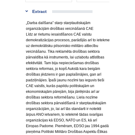
Extract
„Darba dalīšana” starp starptautiskajām
organizācijām drošības veicināšanā CAE
Līdz ar rietumu iesaistīšanos CAE valstu
demokratizācijas procesos, parādījās arī to ietekme
uz demokrātisku pilsonisko-militāro attiecību
veicināšanu. Tika reklamēta drošības sektora
pārvaldība kā instruments, lai uzlabotu attīstības
efektivitāti. Tam bija nepieciešamas drošības
sektora reformas, jo kopš Aukstā kara beigām
drošības jēdziens ir gan paplašinājies, gan arī
padziļinājies. Īpaši jaunu nozīmi tas ieguvis tieši
CAE valstīs, kurās papildu politiskajām un
ekonomiskajām pārejām, bija jārēķinās arī ar
drošības sektora reformēšanu. Liela nozīme
drošības sektora pārvaldīšanā ir starptautiskajām
organizācijām, jo, lai arī tās standarti ir noteikti
ārpus ANO ietvariem, to ietekmē tādas svarīgas
organizācijas kā EDSO, NATO un ES, kā arī
Eiropas Padome. Piemēram, EDSO jau 1994.gadā
pieņēma Politiski Militāro Drošības Aspektu Ētikas