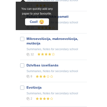
Summaries, Notes
for secondary school
6
You can quickly add any
paper to your favourite.
Psihes bioloģiskie pamati
Cool!
Summaries, Notes
for secondary school
10
Mikroevolūcija, makroevolūcija,
mutācija
Summaries, Notes
for secondary school
32
Dzīvības izcelšanās
Summaries, Notes
for secondary school
8
Evolūcija
Summaries, Notes
for secondary school
2