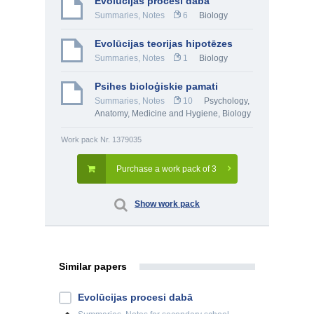
Evolūcijas procesi dabā
Summaries, Notes
6
Biology
Evolūcijas teorijas hipotēzes
Summaries, Notes
1
Biology
Psihes bioloģiskie pamati
Summaries, Notes
10
Psychology
,
Anatomy, Medicine and Hygiene
,
Biology
Work pack Nr. 1379035
Purchase a work pack of 3
Show work pack
Similar papers
Evolūcijas procesi dabā