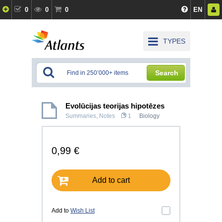
0
0
0
EN
TYPES
Search
Evolūcijas teorijas hipotēzes
Summaries, Notes
1
Biology
0,99 €
Add to cart
Add to
Wish List