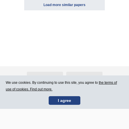
Load more similar papers
About Atlants.lv
Advertising
We use cookies. By continuing to use this site, you agree to
the terms of
use of cookies. Find out more.
Contact Us
Terms of Use
I agree
SIA „CDI” © 2002 -
Site map
2026