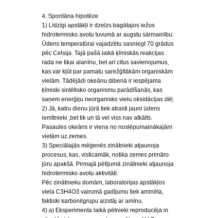
4. Spontāna hipotēze
1) Līdzīgi apstākļi ir dzelzs bagātajos iežos
hidrotermisko avotu tuvumā ar augstu sārmainību.
Ūdens temperatūrai vajadzētu sasniegt 70 grādus
pēc Celsija. Tajā pašā laikā ķīmiskās reakcijas
rada ne tikai alanīnu, bet arī citus savienojumus,
kas var kļūt par pamatu sarežģītākām organiskām
vielām. Tādējādi okeānu dibenā ir iespējama
ķīmiski sintētisko organismu parādīšanās, kas
saņem enerģiju neorganisko vielu oksidācijas dēļ.
2) Jā, katru dienu jūrā tiek atrasti jauni ūdens
iemītnieki ,bet tik un tā vel viss nav atkālts.
Pasaules okeāns ir viena no noslēpumainākajām
vietām uz zemes.
3) Speciālajās mēģenēs zinātnieki atjaunoja
procesus, kas, visticamāk, notika zemes primāro
jūru apakšā. Pirmajā pētījumā zinātnieki atjaunoja
hidrotermisko avotu aktivitāti.
Pēc zinātnieku domām, laboratorijas apstākļos
viela C3H4O3 vairumā gadījumu tiek aminēta,
faktiski karbonilgrupu aizstāj ar amīnu.
4) a) Eksperimenta laikā pētnieki reproducēja in