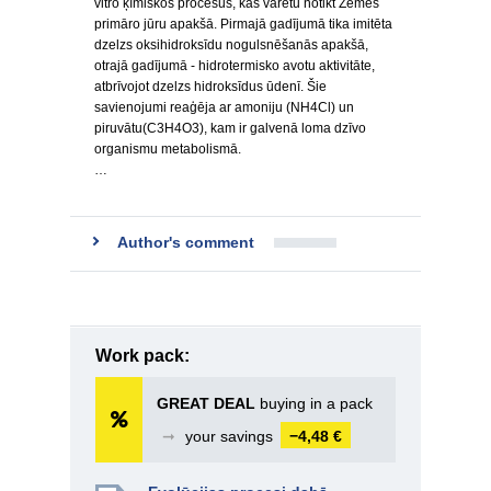
vitro ķīmiskos procesus, kas varētu notikt Zemes
primāro jūru apakšā. Pirmajā gadījumā tika imitēta
dzelzs oksihidroksīdu nogulsnēšanās apakšā,
otrajā gadījumā - hidrotermisko avotu aktivitāte,
atbrīvojot dzelzs hidroksīdus ūdenī. Šie
savienojumi reaģēja ar amoniju (NH4Cl) un
piruvātu(C3H4O3), kam ir galvenā loma dzīvo
organismu metabolismā.
…
Author's comment
Work pack:
GREAT DEAL
buying in a pack
➞
your savings
−4,48 €