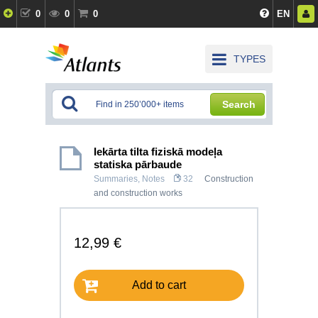
0
0
0
EN
TYPES
Search
Iekārta tilta fiziskā modeļa
statiska pārbaude
Summaries, Notes
32
Construction
and construction works
12,99 €
Add to cart