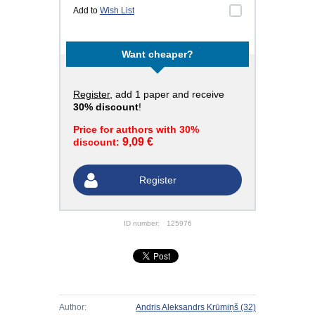
Add to
Wish List
Want cheaper?
Register
, add 1 paper and receive
30% discount
!
Price for authors with 30%
9,09 €
discount:
Register
ID number:
125976
Author:
Andris Aleksandrs Krūmiņš
(32)