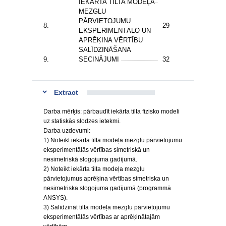
IEKĀRTA TILTA MODEĻA
MEZGLU
PĀRVIETOJUMU
8.
29
EKSPERIMENTĀLO UN
APRĒĶINA VĒRTĪBU
SALĪDZINĀŠANA
9.
SECINĀJUMI
32
Extract
Darba mērķis: pārbaudīt iekārta tilta fizisko modeli
uz statiskās slodzes ietekmi.
Darba uzdevumi:
1) Noteikt iekārta tilta modeļa mezglu pārvietojumu
eksperimentālās vērtības simetriskā un
nesimetriskā slogojuma gadījumā.
2) Noteikt iekārta tilta modeļa mezglu
pārvietojumus aprēķina vērtības simetriska un
nesimetriska slogojuma gadījumā (programmā
ANSYS).
3) Salīdzināt tilta modeļa mezglu pārvietojumu
eksperimentālās vērtības ar aprēķinātajām