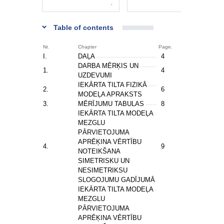
Table of contents
Nr.
Chapter
Page.
I.
DAĻA
4
DARBA MĒRĶIS UN
1.
4
UZDEVUMI
IEKĀRTA TILTA FIZIKĀ
2.
6
MODEĻA APRAKSTS
3.
MĒRĪJUMU TABULAS
8
IEKĀRTA TILTA MODEĻA
MEZGLU
PĀRVIETOJUMA
APRĒĶINA VĒRTĪBU
4.
9
NOTEIKŠANA
SIMETRISKU UN
NESIMETRIKSU
SLOGOJUMU GADĪJUMĀ
IEKĀRTA TILTA MODEĻA
MEZGLU
PĀRVIETOJUMA
APRĒĶINA VĒRTĪBU