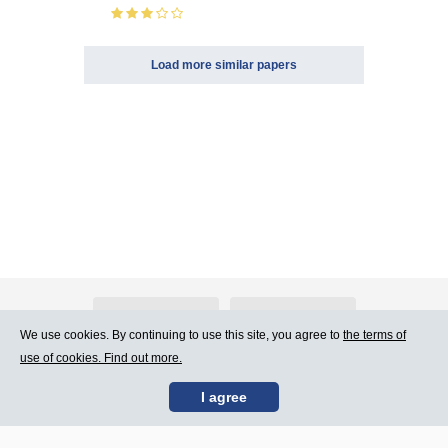
Load more similar papers
About Atlants.lv
Advertising
We use cookies. By continuing to use this site, you agree to
the terms of
use of cookies. Find out more.
Contact Us
Terms of Use
I agree
SIA „CDI” © 2002 -
Site map