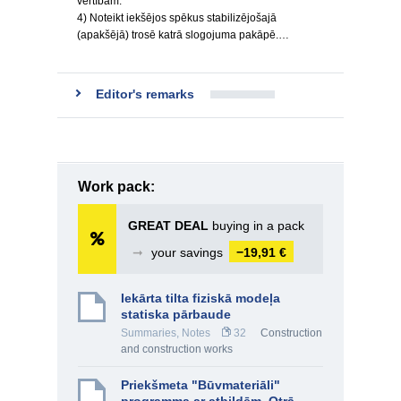
vērtībām.
4) Noteikt iekšējos spēkus stabilizējošajā
(apakšējā) trosē katrā slogojuma pakāpē.…
Editor's remarks
Work pack:
GREAT DEAL
buying in a pack
➞
your savings
−19,91 €
Iekārta tilta fiziskā modeļa
statiska pārbaude
Summaries, Notes
32
Construction
and construction works
Priekšmeta "Būvmateriāli"