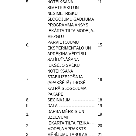
5.
NOTEIKŠANA
11
SIMETRISKU UN
NESIMETRISKU
SLOGOJUMU GADĪJUMĀ
PROGRAMMĀ ANSYS
IEKĀRTA TILTA MODEĻA
MEZGLU
PĀRVIETOJUMU
6.
15
EKSPERIMENTĀLO UN
APRĒĶINA VĒRTĪBU
SALĪDZĪNĀŠANA
IEKŠĒJO SPĒKU
NOTEIKŠANA
STABILIZĒJOŠAJĀ
7.
16
(APAKŠĒJĀ) TROSĒ
KATRĀ SLOGOJUMA
PAKĀPĒ
8.
SECINĀJUMI
18
II.
DAĻA
19
DARBA MĒRĶIS UN
1.
19
UZDEVUMI
IEKĀRTA TILTA FIZIKĀ
2.
20
MODEĻA APRAKSTS
3.
MĒRĪJUMU TABULAS
21