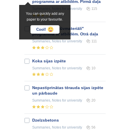
programma ar atbildēm. Pirmā daļa
Summaries, Notes
for university
115
You can quickly add any
paper to your favourite.
Priekšmeta "Būvmateriāli"
Cool!
programma ar atbildēm. Otrā daļa
Summaries, Notes
for university
111
Koka sijas izpēte
Summaries, Notes
for university
10
Nepastiprinātas tērauda sijas izpēte
un pārbaude
Summaries, Notes
for university
20
Dzelzsbetons
Summaries, Notes
for university
56