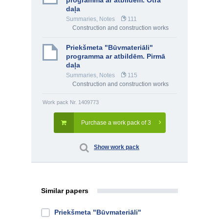
programma ar atbildēm. Otrā
daļa
Summaries, Notes
111
Construction and construction works
Priekšmeta "Būvmateriāli"
programma ar atbildēm. Pirmā
daļa
Summaries, Notes
115
Construction and construction works
Work pack Nr. 1409773
Purchase a work pack of 3
Show work pack
Similar papers
Priekšmeta "Būvmateriāli"