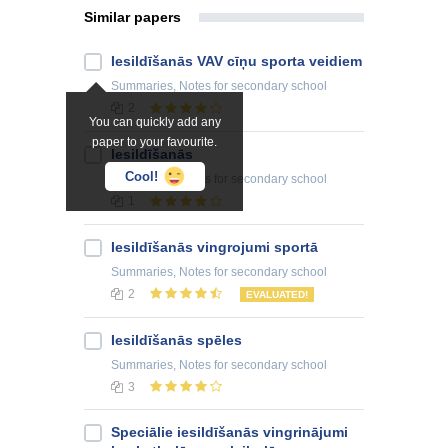
Similar papers
Iesildīšanās VAV cīņu sporta veidiem
Summaries, Notes
for secondary school
2
You can quickly add any
paper to your favourite.
Iesildīšanās
Cool!
Summaries, Notes
for secondary school
1
Iesildīšanās vingrojumi sportā
Summaries, Notes
for secondary school
2
EVALUATED!
Iesildīšanās spēles
Summaries, Notes
for secondary school
3
Speciālie iesildīšanās vingrinājumi