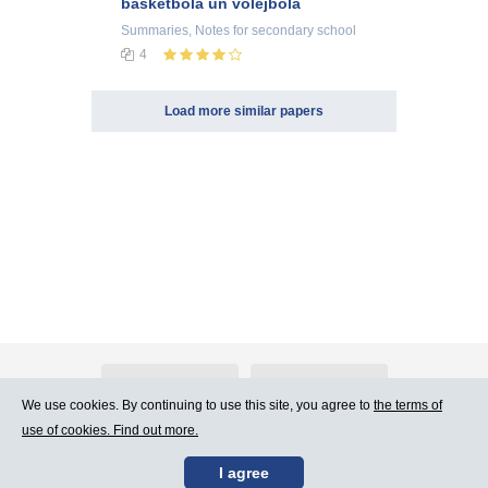
basketbolā un volejbolā
Summaries, Notes
for secondary school
4
Load more similar papers
About Atlants.lv
Advertising
We use cookies. By continuing to use this site, you agree to
the terms of
use of cookies. Find out more.
Contact Us
Terms of Use
I agree