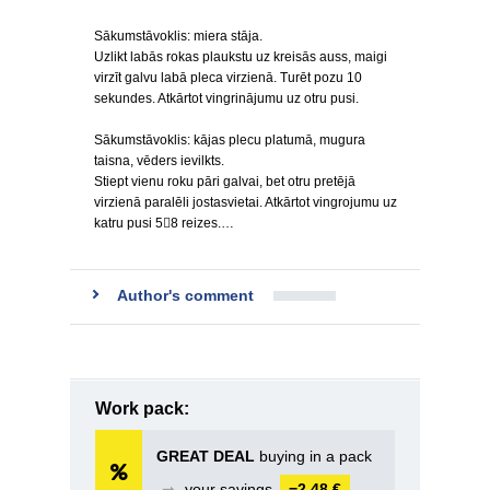
Sākumstāvoklis: miera stāja.
Uzlikt labās rokas plaukstu uz kreisās auss, maigi
virzīt galvu labā pleca virzienā. Turēt pozu 10
sekundes. Atkārtot vingrinājumu uz otru pusi.
Sākumstāvoklis: kājas plecu platumā, mugura
taisna, vēders ievilkts.
Stiept vienu roku pāri galvai, bet otru pretējā
virzienā paralēli jostasvietai. Atkārtot vingrojumu uz
katru pusi 58 reizes.…
Author's comment
Work pack:
GREAT DEAL
buying in a pack
➞
your savings
−2,48 €