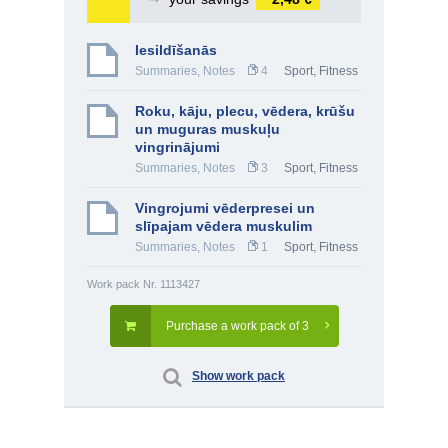
Iesildīšanās
Summaries, Notes
4
Sport, Fitness
Roku, kāju, plecu, vēdera, krūšu
un muguras muskuļu
vingrinājumi
Summaries, Notes
3
Sport, Fitness
Vingrojumi vēderpresei un
slīpajam vēdera muskulim
Summaries, Notes
1
Sport, Fitness
Work pack Nr. 1113427
Purchase a work pack of 3
Show work pack