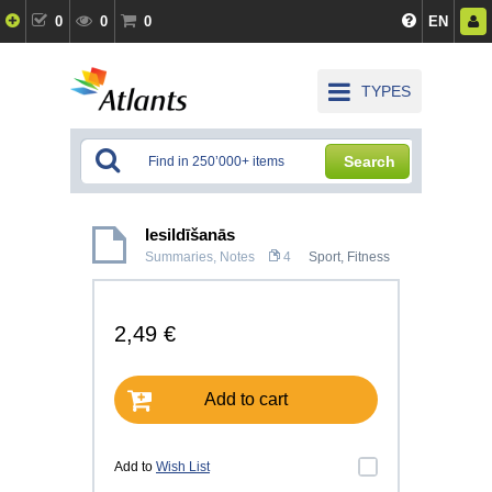
0
0
0
EN
TYPES
Search
Iesildīšanās
Summaries, Notes
4
Sport, Fitness
2,49 €
Add to cart
Add to
Wish List