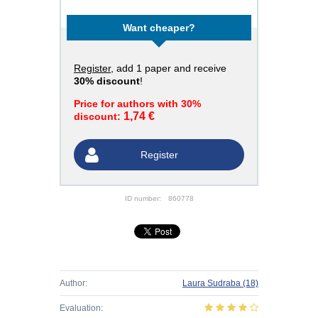
Want cheaper?
Register
, add 1 paper and receive
30% discount
!
Price for authors with 30%
1,74 €
discount:
Register
ID number:
860778
Author:
Laura Sudraba
(18)
Evaluation: