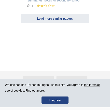
Summaries, Notes
for secondary school
4
Load more similar papers
About Atlants.lv
Advertising
We use cookies. By continuing to use this site, you agree to
the terms of
use of cookies. Find out more.
Contact Us
Terms of Use
I agree