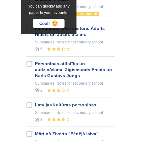
You can quickly add any
Summaries, Notes
for secondary school
paper to your favourite.
7
EVALUATED!
Cool!
Personības loma vēsturē. Ādolfs
Hitlers un Josifs Staļins
Summaries, Notes
for secondary school
6
Personības attīstība un
audzināšana, Zigismunds Freids un
Karls Gustavs Jungs
Summaries, Notes
for secondary school
2
Latvijas kultūras personības
Summaries, Notes
for secondary school
3
Mārtiņš Zīverts "Pēdējā laiva"