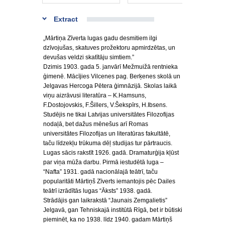
Extract
„Mārtiņa Zīverta lugas gadu desmitiem ilgi
dzīvojušas, skatuves prožektoru apmirdzētas, un
devušas veldzi skatītāju simtiem.”
Dzimis 1903. gada 5. janvārī Mežmuižā rentnieka
ģimenē. Mācījies Vilcenes pag. Berķenes skolā un
Jelgavas Hercoga Pētera ģimnāzijā. Skolas laikā
viņu aizrāvusi literatūra – K.Hamsuns,
F.Dostojovskis, F.Šillers, V.Šekspīrs, H.Ibsens.
Studējis ne tikai Latvijas universitātes Filozofijas
nodaļā, bet dažus mēnešus arī Romas
universitātes Filozofijas un literatūras fakultātē,
taču līdzekļu trūkuma dēļ studijas tur pārtraucis.
Lugas sācis rakstīt 1926. gadā. Dramaturģija kļūst
par viņa mūža darbu. Pirmā iestudētā luga –
“Nafta” 1931. gadā nacionālajā teātrī, taču
popularitāti Mārtiņš Zīverts iemantojis pēc Dailes
teātrī izrādītās lugas “Āksts” 1938. gadā.
Strādājis gan laikrakstā “Jaunais Zemgalietis”
Jelgavā, gan Tehniskajā institūtā Rīgā, bet ir būtiski
pieminēt, ka no 1938. līdz 1940. gadam Mārtiņš