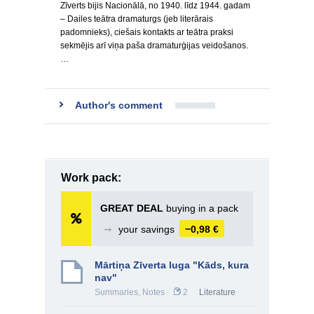
Zīverts bijis Nacionālā, no 1940. līdz 1944. gadam
– Dailes teātra dramaturgs (jeb literārais
padomnieks), ciešais kontakts ar teātra praksi
sekmējis arī viņa paša dramaturģijas veidošanos.
…
Author's comment
Work pack:
GREAT DEAL
buying in a pack
➞
your savings
−0,98 €
Mārtiņa Zīverta luga "Kāds, kura
nav"
Summaries, Notes
2
Literature