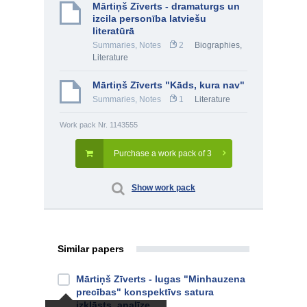
Mārtiņš Zīverts - dramaturgs un
izcila personība latviešu
literatūrā
Summaries, Notes
2
Biographies
,
Literature
Mārtiņš Zīverts "Kāds, kura nav"
Summaries, Notes
1
Literature
Work pack Nr. 1143555
Purchase a work pack of 3
Show work pack
Similar papers
Mārtiņš Zīverts - lugas "Minhauzena
precības" konspektīvs satura
izklāsts, analīze