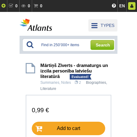
0
0
0
EN
TYPES
Search
Mārtiņš Zīverts - dramaturgs un
izcila personība latviešu
literatūrā
Evaluated!
Summaries, Notes
2
Biographies
,
Literature
0,99 €
Add to cart