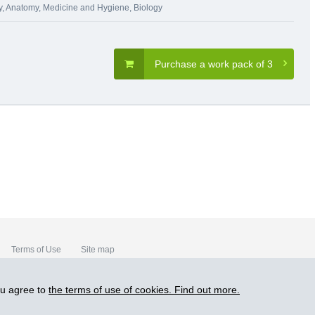
y
,
Anatomy, Medicine and Hygiene
,
Biology
Purchase a work pack of 3
Terms of Use
Site map
ou agree to
the terms of use of cookies. Find out more.