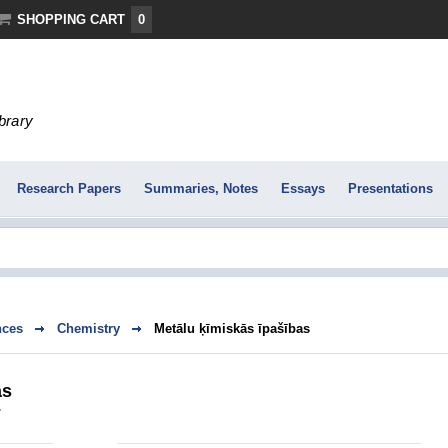
SHOPPING CART
0
ibrary
Research Papers
Summaries, Notes
Essays
Presentations
nces
Chemistry
Metālu ķīmiskās īpašības
as
y