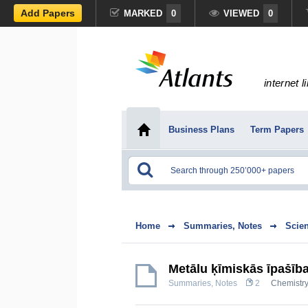
Add Papers
MARKED
0
VIEWED
0
internet l
Business Plans
Term Papers
Home
Summaries, Notes
Scie
Metālu ķīmiskās īpašīb
Summaries, Notes
2
Chemistr