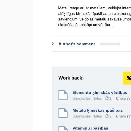
Metāli reaģē arī ar metāliem, veidojot inter
atšķirīgas ķīmiskās īpašības un elektrone
savienojumi veidojas metālu sakausējumos.
oksidēšanās pakāpi un vērtību.…
Author's comment
Work pack:
Elementu ķīmiskās vērtības
Summaries, Notes
1
Chemistr
Metālu ķīmiskās īpašības
Summaries, Notes
2
Chemistr
Vitamīnu īpašības