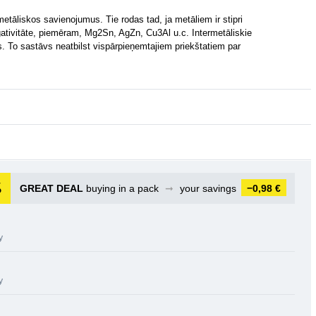
metāliskos savienojumus. Tie rodas tad, ja metāliem ir stipri
gativitāte, piemēram, Mg2Sn, AgZn, Cu3Al u.c. Intermetāliskie
 To sastāvs neatbilst vispārpieņemtajiem priekštatiem par
GREAT DEAL
buying in a pack
➞
your savings
−0,98 €
y
y