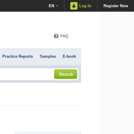
EN
Log In
Register Now
FAQ
Practice Reports
Samples
E-book
Search