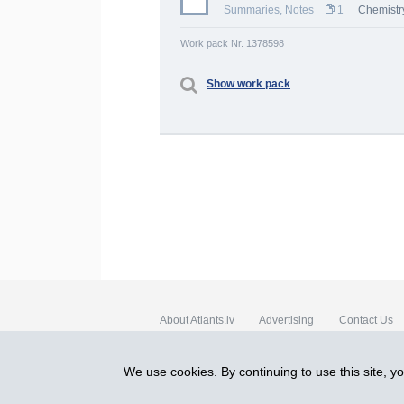
Summaries, Notes
1
Chemistr
Work pack Nr. 1378598
Show work pack
About Atlants.lv
Advertising
Contact Us
SIA „CDI” © 2002 - 2026
We use cookies. By continuing to use this site, y