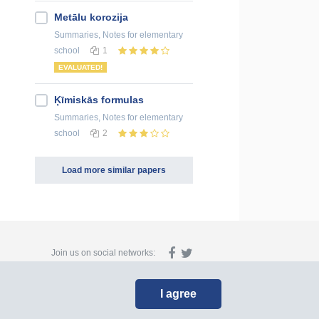
Metālu korozija
Summaries, Notes
for elementary
school
1
EVALUATED!
Ķīmiskās formulas
Summaries, Notes
for elementary
school
2
Load more similar papers
Join us on social networks:
I agree