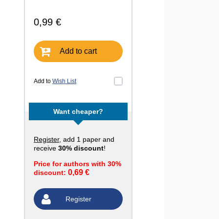
0,99 €
Add to cart
Add to
Wish List
Want cheaper?
Register
, add 1 paper and
receive
30% discount
!
Price for authors with 30%
0,69 €
discount:
Register