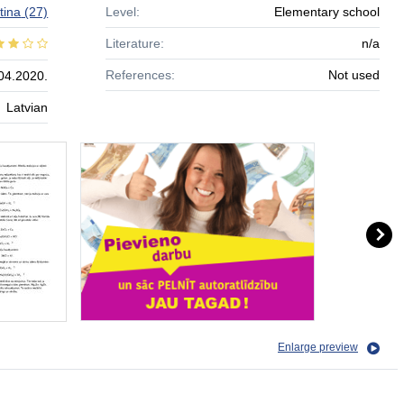
tina
(27)
Level:
Elementary school
Literature:
n/a
References:
Not used
04.2020.
Latvian
Enlarge preview