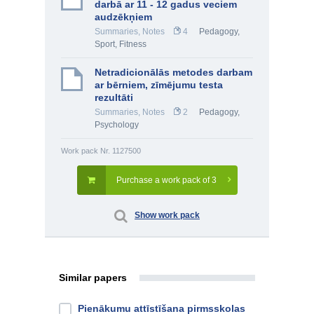
darbā ar 11 - 12 gadus veciem
audzēkņiem
Summaries, Notes
4
Pedagogy
,
Sport, Fitness
Netradicionālās metodes darbam
ar bērniem, zīmējumu testa
rezultāti
Summaries, Notes
2
Pedagogy
,
Psychology
Work pack Nr. 1127500
Purchase a work pack of 3
Show work pack
Similar papers
Pienākumu attīstīšana pirmsskolas