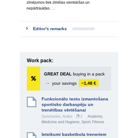
zīmējumos tiek zīmētas vienkāršas un
nepārtrauktas. …
Editor's remarks
Work pack:
GREAT DEAL
buying in a pack
➞
your savings
−1,48 €
Funkcionālo testu izmantošana
sportisko darbaspēju un
trenētības vērtēšanai
Summaries, Notes
2
Anatomy,
Medicine and Hygiene
,
Sport, Fitness
Ieteikumi basketbola treneriem