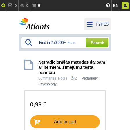
0
0
0
EN
TYPES
Search
Netradicionālās metodes darbam
ar bērniem, zīmējumu testa
rezultāti
Summaries, Notes
2
Pedagogy
,
Psychology
0,99 €
Add to cart