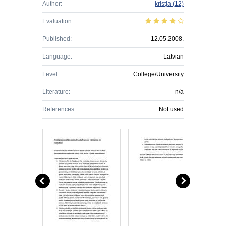
Author:
kristja
(12)
Evaluation:
Published:
12.05.2008.
Language:
Latvian
Level:
College/University
Literature:
n/a
References:
Not used