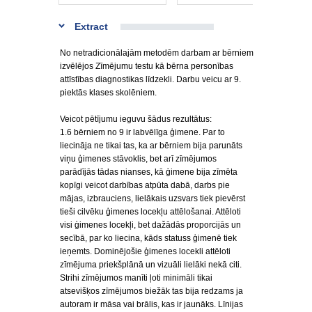
Extract
No netradicionālajām metodēm darbam ar bērniem
izvēlējos Zīmējumu testu kā bērna personības
attīstības diagnostikas līdzekli. Darbu veicu ar 9.
piektās klases skolēniem.
Veicot pētījumu ieguvu šādus rezultātus:
1.6 bērniem no 9 ir labvēlīga ģimene. Par to
liecināja ne tikai tas, ka ar bērniem bija parunāts
viņu ģimenes stāvoklis, bet arī zīmējumos
parādījās tādas nianses, kā ģimene bija zīmēta
kopīgi veicot darbības atpūta dabā, darbs pie
mājas, izbrauciens, lielākais uzsvars tiek pievērst
tieši cilvēku ģimenes locekļu attēlošanai. Attēloti
visi ģimenes locekļi, bet dažādās proporcijās un
secībā, par ko liecina, kāds statuss ģimenē tiek
ieņemts. Dominējošie ģimenes locekli attēloti
zīmējuma priekšplānā un vizuāli lielāki nekā citi.
Strihi zīmējumos manīti ļoti minimāli tikai
atsevišķos zīmējumos biežāk tas bija redzams ja
autoram ir māsa vai brālis, kas ir jaunāks. Līnijas