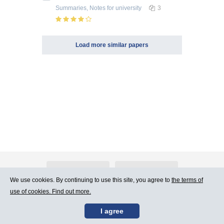
Summaries, Notes
for university
3
Load more similar papers
About Atlants.lv
Advertising
We use cookies. By continuing to use this site, you agree to
the terms of
use of cookies. Find out more.
Contact Us
Terms of Use
I agree