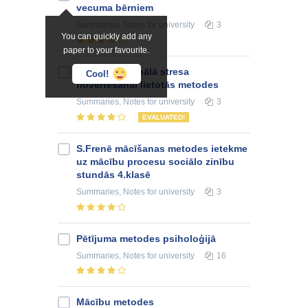
vecuma bērniem
Summaries, Notes
for university
3
You can quickly add any
paper to your favourite.
Psihoemocionālā stresa
Cool!
novērtēšanai lietotās metodes
Summaries, Notes
for university
3
EVALUATED!
S.Frenē mācīšanas metodes ietekme
uz mācību procesu sociālo zinību
stundās 4.klasē
Summaries, Notes
for university
3
Pētījuma metodes psiholoģijā
Summaries, Notes
for university
16
Mācību metodes