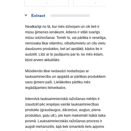
Extract
Neatkarīgi no tā, kur mēs dzīvojam un cik lieli ir
mūsu ģimenes ienākumi, ēdiens ir vitāli svarīgs
mūsu izdzīvošanai. Tomēr to, vai pārtika ir veselīga,
nenosaka tikai vitamīnu, olbaltumvielu un citu vielu
daudzums produktos, bet arī apstākļi, kādos tie ir
audzēti. Līdz ar to jautājums par to, ko mēs ēdam,
kļūst arvien aktuālāks.
Mūsdienās tikai nedaudzi nodarbojas ar
lauksaimniecību un apgādā ar pārtikas produktiem
savu ģimeni paši. Lielākoties pārtiku mēs
iegādājamies lielveikalos.
Intensīvā lauksaimnieciskā ražošanas mērķis ir
izaudzēt pēc iespējas vairāk lauksaimniecības
produktu (graudaugus, dārzeņus, augļus, piena
produktus, gaļu utt.), pie kam maksimāli īsākā laika
posmā. Lauksaimnieciskās ražošanas process ir
augsti mehanizēts, tajā tiek izmantots liels apjoms