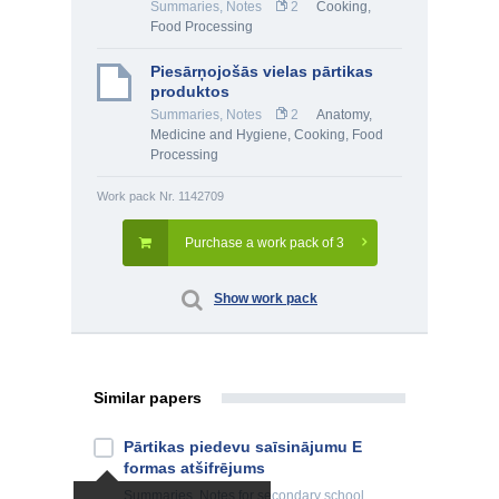
Summaries, Notes
2
Cooking,
Food Processing
Piesārņojošās vielas pārtikas
produktos
Summaries, Notes
2
Anatomy,
Medicine and Hygiene
,
Cooking, Food
Processing
Work pack Nr. 1142709
Purchase a work pack of 3
Show work pack
Similar papers
Pārtikas piedevu saīsinājumu E
formas atšifrējums
Summaries, Notes
for secondary school