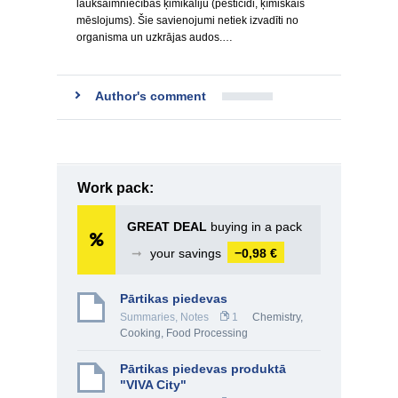
lauksaimniecības ķimikāliju (pesticīdi, ķīmiskais
mēslojums). Šie savienojumi netiek izvadīti no
organisma un uzkrājas audos.…
Author's comment
Work pack:
GREAT DEAL
buying in a pack
➞
your savings
−0,98 €
Pārtikas piedevas
Summaries, Notes
1
Chemistry
,
Cooking, Food Processing
Pārtikas piedevas produktā
"VIVA City"