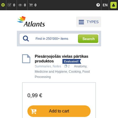
0
0
0
EN
TYPES
Search
Piesārņojošās vielas pārtikas
produktos
Evaluated!
Summaries, Notes
2
Anatomy,
Medicine and Hygiene
,
Cooking, Food
Processing
0,99 €
Add to cart