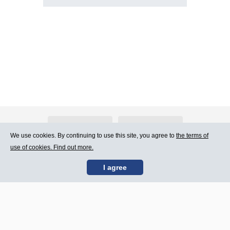
About Atlants.lv
Advertising
We use cookies. By continuing to use this site, you agree to
the terms of
use of cookies. Find out more.
Contact Us
Terms of Use
I agree
SIA „CDI” © 2002 -
Site map
2026