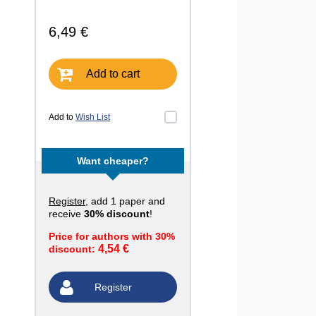
6,49 €
Add to cart
Add to
Wish List
Want cheaper?
Register
, add 1 paper and
receive
30% discount
!
Price for authors with 30%
4,54 €
discount:
Register