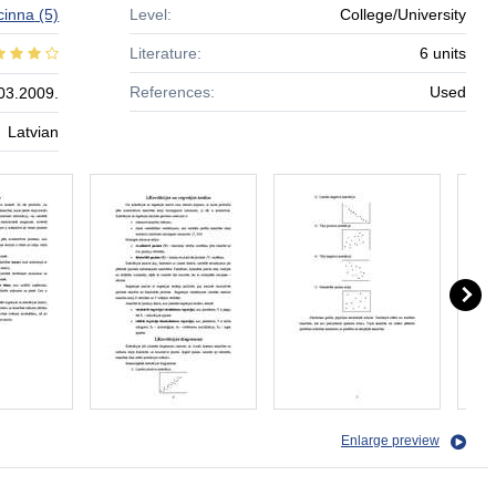
cinna
(5)
Level:
College/University
Literature:
6 units
References:
Used
03.2009.
Latvian
Enlarge preview