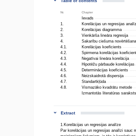
Table of contents
Nr.
Chapter
Ievads
1.
Korelācijas un regresijas anal
2.
Korelācijas diagramma
3.
Vienkārša lineāra regresija
4.
Sakarību ciešuma novērtēšan
4.1.
Korelācijas koeficients
4.2.
Spirmena korelācijas koeficie
4.3.
Negatīvai lineāra korelācija
4.4.
Hipotēžu pārbaude korelācijas
4.5.
Determinācijas koeficients
4.6.
Neizskaidrotā dispersija
4.7.
Standartkļūda
4.8.
Vismazāko kvadrātu metode
Izmantotās literatūras sarakst
Extract
1.Korelācijas un regresijas analīze
Par korelācijas un regresijas analīzi sauc