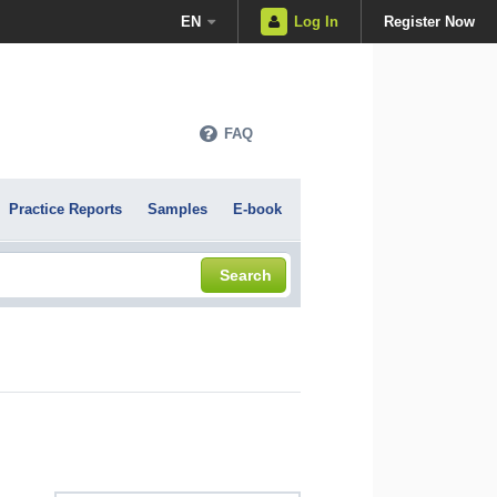
EN
Log In
Register Now
FAQ
Practice Reports
Samples
E-book
Search