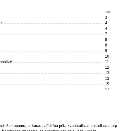
Page.
3
īze
4
4
7
a
8
8
nts
9
10
 analīzē
11
12
13
13
15
s
17
 metožu kopumu, ar kuras palīdzību pēta kvantitatīvas sakarības starp