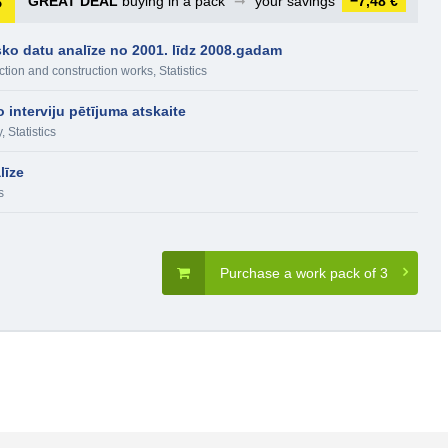
GREAT DEAL
buying in a pack
➞
your savings
−7,48 €
sko datu analīze no 2001. līdz 2008.gadam
ction and construction works
,
Statistics
o interviju pētījuma atskaite
y
,
Statistics
līze
s
Purchase a work pack of 3