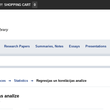
SHOPPING CART
0
ibrary
Research Papers
Summaries, Notes
Essays
Presentations
nces
Statistics
Regresijas un korelācijas analīze
as analīze
s