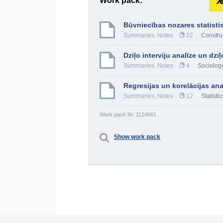
Work pack:
Būvniecības nozares statisti
Summaries, Notes
22
Constru
Dziļo interviju analīze un dziļ
Summaries, Notes
4
Sociolog
Regresijas un korelācijas ana
Summaries, Notes
12
Statistic
Work pack Nr. 1124661
Show work pack