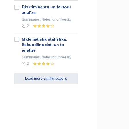
Diskriminantu un faktoru
analīze
Summaries, Notes
for university
2
Matemātiskā statistika.
Sekundārie dati un to
analīze
Summaries, Notes
for university
2
Load more similar papers