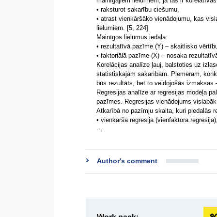
mainīgajiem lielumiem, ja tās ir korelatīva
• raksturot sakarību ciešumu,
• atrast vienkāršāko vienādojumu, kas visl
lielumiem. [5, 224]
Mainīgos lielumus iedala:
• rezultatīvā pazīme (Y) – skaitlisko vērtī
• faktoriālā pazīme (X) – nosaka rezultatī
Korelācijas analīze ļauj, balstoties uz iz
statistiskajām sakarībām. Piemēram, kon
būs rezultāts, bet to veidojošās izmaksas 
Regresijas analīze ar regresijas modeļa pal
pazīmes. Regresijas vienādojums vislabāk 
Atkarībā no pazīmju skaita, kuri piedalās r
• vienkāršā regresija (vienfaktora regresija
…
Author's comment