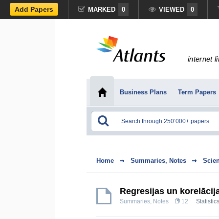
Add Papers
MARKED
0
VIEWED
0
internet l
Business Plans
Term Papers
Home
Summaries, Notes
Scie
Regresijas un korelācij
Summaries, Notes
12
Statistic