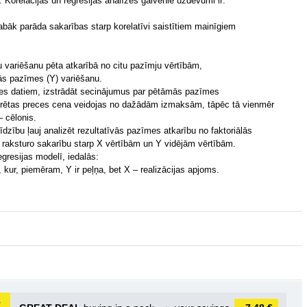
s. Korelācijas un regresijas analīzes galvenie uzdevumi ir:
abāk parāda sakarības starp korelatīvi saistītiem mainīgiem
bu variēšanu pēta atkarībā no citu pazīmju vērtībām,
vās pazīmes (Y) variēšanu.
lases datiem, izstrādāt secinājumus par pētāmās pazīmes
krētas preces cena veidojas no dažādām izmaksām, tāpēc tā vienmēr
– cēlonis.
īdzību ļauj analizēt rezultatīvās pazīmes atkarību no faktoriālās
raksturo sakarību starp X vērtībām un Y vidējām vērtībām.
egresijas modelī, iedalās:
), kur, piemēram, Y ir peļņa, bet X – realizācijas apjoms.