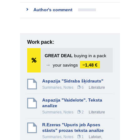
Author's comment
Work pack:
GREAT DEAL
buying in a pack
➞
your savings
−1,48 €
Aspazija "Sidraba šķidrauts"
Summaries, Notes
6
Literature
Aspazija "Vaidelote". Teksta
analīze
Summaries, Notes
2
Literature
R.Ezeras "Upuris jeb Apses
stāsts" prozas teksta analīze
Summaries, Notes
1
Latvian
,