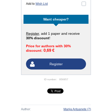
Add to
Wish List
Want cheaper?
Register
, add 1 paper and receive
30% discount
!
Price for authors with 30%
0,69 €
discount:
Register
ID number:
956957
Author:
Marija Antuanete
(7)