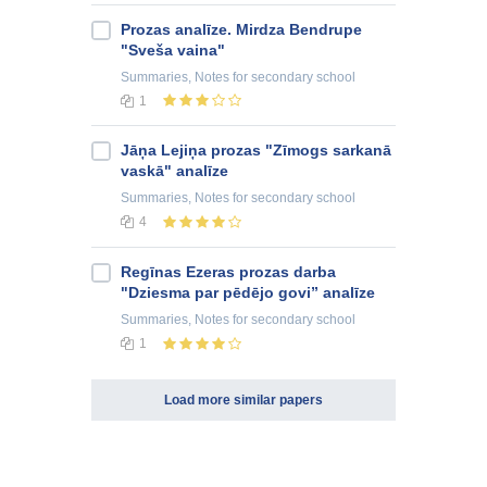
Prozas analīze. Mirdza Bendrupe
"Sveša vaina"
Summaries, Notes
for secondary school
1
Jāņa Lejiņa prozas "Zīmogs sarkanā
vaskā" analīze
Summaries, Notes
for secondary school
4
Regīnas Ezeras prozas darba
"Dziesma par pēdējo govi” analīze
Summaries, Notes
for secondary school
1
Load more similar papers