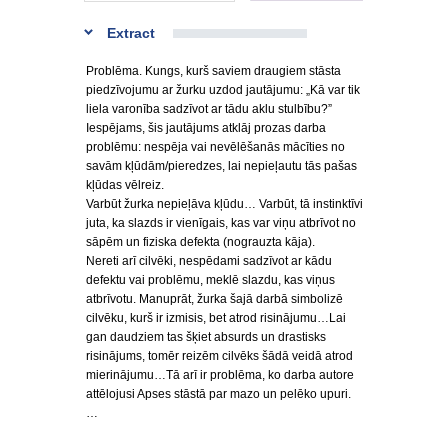
Extract
Problēma. Kungs, kurš saviem draugiem stāsta
piedzīvojumu ar žurku uzdod jautājumu: „Kā var tik
liela varonība sadzīvot ar tādu aklu stulbību?”
Iespējams, šis jautājums atklāj prozas darba
problēmu: nespēja vai nevēlēšanās mācīties no
savām kļūdām/pieredzes, lai nepieļautu tās pašas
kļūdas vēlreiz.
Varbūt žurka nepieļāva kļūdu… Varbūt, tā instinktīvi
juta, ka slazds ir vienīgais, kas var viņu atbrīvot no
sāpēm un fiziska defekta (nograuzta kāja).
Nereti arī cilvēki, nespēdami sadzīvot ar kādu
defektu vai problēmu, meklē slazdu, kas viņus
atbrīvotu. Manuprāt, žurka šajā darbā simbolizē
cilvēku, kurš ir izmisis, bet atrod risinājumu…Lai
gan daudziem tas šķiet absurds un drastisks
risinājums, tomēr reizēm cilvēks šādā veidā atrod
mierinājumu…Tā arī ir problēma, ko darba autore
attēlojusi Apses stāstā par mazo un pelēko upuri.
…