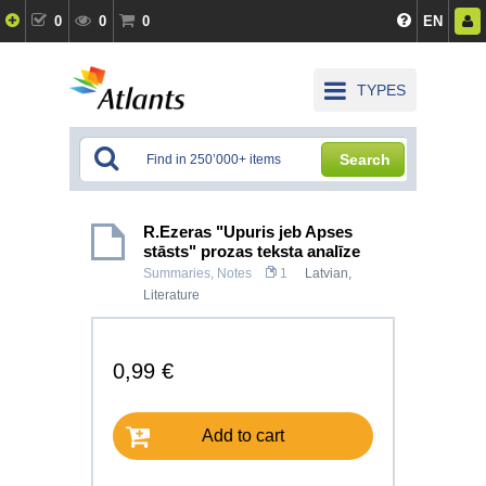
0
0
0
EN
TYPES
Search
R.Ezeras "Upuris jeb Apses
stāsts" prozas teksta analīze
Summaries, Notes
1
Latvian
,
Literature
0,99 €
Add to cart