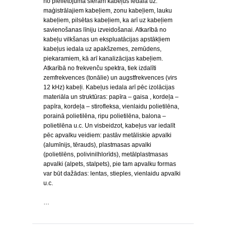
no pielietojuma sfērām kabeļus iedala uz:
maģistrālajiem kabeļiem, zonu kabeļiem, lauku
kabeļiem, pilsētas kabeļiem, ka arī uz kabeļiem
savienošanas līniju izveidošanai. Atkarībā no
kabeļu vilkšanas un ekspluatācijas apstākļiem
kabeļus iedala uz apakšzemes, zemūdens,
piekaramiem, kā arī kanalizācijas kabeļiem.
Atkarībā no frekvenču spektra, tiek izdalīti
zemfrekvences (tonālie) un augstfrekvences (virs
12 kHz) kabeļi. Kabeļus iedala arī pēc izolācijas
materiāla un struktūras: papīra – gaisa , kordeļa –
papīra, kordeļa – stirofleksa, vienlaidu polietilēna,
porainā polietilēna, ripu polietilēna, balona –
polietilēna u.c. Un visbeidzot, kabeļus var iedalīt
pēc apvalku veidiem: pastāv metāliskie apvalki
(alumīnijs, tērauds), plastmasas apvalki
(polietilēns, polivinilhlorīds), metālplastmasas
apvalki (alpets, stalpets), pie tam apvalku formas
var būt dažādas: lentas, stieples, vienlaidu apvalki
u.c.
…