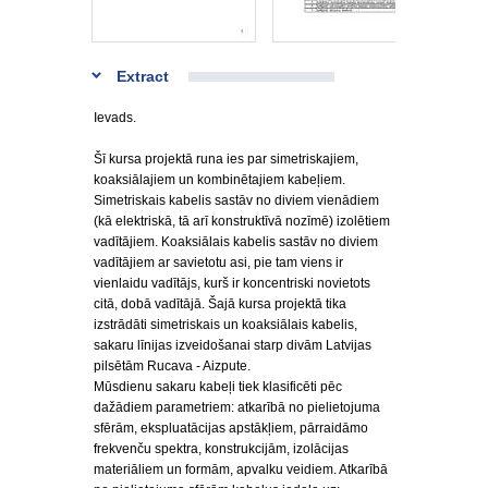
Extract
Ievads.
Šī kursa projektā runa ies par simetriskajiem,
koaksiālajiem un kombinētajiem kabeļiem.
Simetriskais kabelis sastāv no diviem vienādiem
(kā elektriskā, tā arī konstruktīvā nozīmē) izolētiem
vadītājiem. Koaksiālais kabelis sastāv no diviem
vadītājiem ar savietotu asi, pie tam viens ir
vienlaidu vadītājs, kurš ir koncentriski novietots
citā, dobā vadītājā. Šajā kursa projektā tika
izstrādāti simetriskais un koaksiālais kabelis,
sakaru līnijas izveidošanai starp divām Latvijas
pilsētām Rucava - Aizpute.
Mūsdienu sakaru kabeļi tiek klasificēti pēc
dažādiem parametriem: atkarībā no pielietojuma
sfērām, ekspluatācijas apstākļiem, pārraidāmo
frekvenču spektra, konstrukcijām, izolācijas
materiāliem un formām, apvalku veidiem. Atkarībā