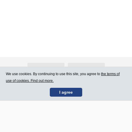
About Atlants.lv
Advertising
We use cookies. By continuing to use this site, you agree to
the terms of
use of cookies. Find out more.
Contact Us
Terms of Use
I agree
SIA „CDI” © 2002 -
Site map
2026