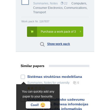
Summaries, Notes
22
Computers,
Consumer Electronics
,
Communications,
Transport
Work pack Nr. 1167837
Purchase a work pack of 3
Show work pack
Similar papers
Sistēmas struktūras modelēšana
Summaries, Notes
for university
6
You can quickly add any
paper to your favourite.
Uzskaites un analītisko uzdevumu
automatizācija. Biznesa informācijas
Cool!
uzskaites un audita informatīvās