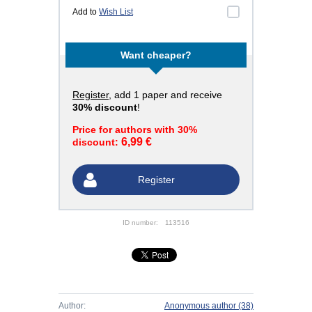
Add to
Wish List
Want cheaper?
Register
, add 1 paper and receive
30% discount
!
Price for authors with 30%
6,99 €
discount:
Register
ID number:
113516
Author:
Anonymous author
(38)