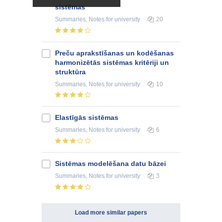
sistēmas
Summaries, Notes
for university
20
Preču aprakstīšanas un kodēšanas
harmonizētās sistēmas kritēriji un
struktūra
Summaries, Notes
for university
10
Elastīgās sistēmas
Summaries, Notes
for university
6
Sistēmas modelēšana datu bāzei
Summaries, Notes
for university
3
Load more similar papers