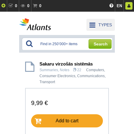
0
0
0
EN
TYPES
Search
Sakaru virzošās sistēmās
Summaries, Notes
22
Computers,
Consumer Electronics
,
Communications,
Transport
9,99 €
Add to cart