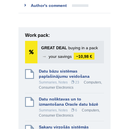
Author's comment
Work pack:
GREAT DEAL
buying in a pack
➞
your savings
−10,98 €
Datu bāzu sistēmas
paplašinājumu veidošana
Summaries, Notes
23
Computers,
Consumer Electronics
Datu noliktavas un to
izmantošana Oracle datu bāzē
Summaries, Notes
6
Computers,
Consumer Electronics
Sakaru virzošās sistēmās