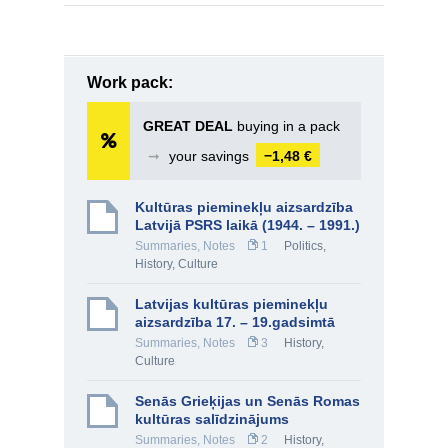
Work pack:
GREAT DEAL
buying in a pack
➞
your savings
−1,48 €
Kultūras pieminekļu aizsardzība
Latvijā PSRS laikā (1944. – 1991.)
Summaries, Notes
1
Politics
,
History, Culture
Latvijas kultūras pieminekļu
aizsardzība 17. – 19.gadsimtā
Summaries, Notes
3
History,
Culture
Senās Grieķijas un Senās Romas
kultūras salīdzinājums
Summaries, Notes
2
History,