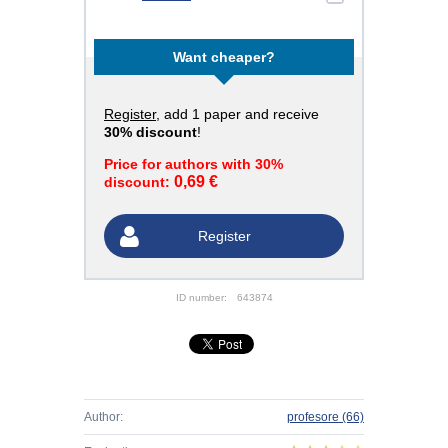
Want cheaper?
Register
, add 1 paper and receive
30% discount
!
Price for authors with 30%
0,69 €
discount:
Register
ID number:
643874
Author:
profesore
(66)