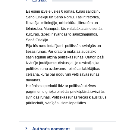
Extract
Es esmu izvēlējusies 6 jomas, kurās salīdzinu
Seno Grieķiju un Seno Romu. Tās ir: retorika,
filozofija, mitoloģija, arhitektūra, literatūra un
tēlniecība. Manuprāt, tās vislabāk ataino senās
kultūras, tāpēc ir svarīgas to salīdzinājumos.
Senā Grieķija
Bija trīs runu iedalījumi: politiskās, svinīgās un
tiesas runas. Par oratora mākslas augstāko
sasniegumu atzina politiskās runas. Oratori paši
izvirzīja jautājumus diskusijai, jo uzskatīja, ka
politisko runu uzdevums - pilsētas labklājības
celšana, kurai par godu viņi veltī savas runas
dāvanas.
Helēnisma periodā līdz ar politiskās dzīves
pagrimumu grieķu pilsētās priekšplānā izvirzījās
svinīgās runas. Politiskās runas tiecās klausītājus
pārliecināt, svinīgās - tiem iepatikties.
…
Author's comment