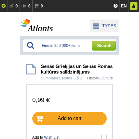
0
0
0
EN
TYPES
Search
Senās Grieķijas un Senās Romas
kultūras salīdzinājums
Summaries, Notes
2
History, Culture
0,99 €
Add to cart
Add to
Wish List