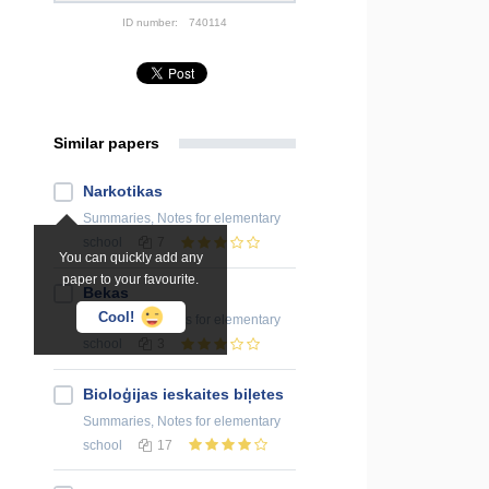
ID number:
740114
Similar papers
Narkotikas
Summaries, Notes
for elementary
school
7
You can quickly add any
paper to your favourite.
Bekas
Cool!
Summaries, Notes
for elementary
school
3
Bioloģijas ieskaites biļetes
Summaries, Notes
for elementary
school
17