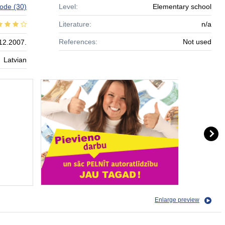
lode
(30)
Level:
Elementary school
Literature:
n/a
References:
Not used
12.2007.
Latvian
Enlarge preview