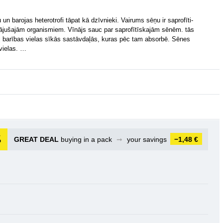
un barojas heterotrofi tāpat kā dzīvnieki. Vairums sēņu ir saprofīti-
ājušajām organismiem. Vīnājs sauc par saprofītīskajām sēnēm. tās
eļ barības vielas sīkās sastāvdaļās, kuras pēc tam absorbē. Sēnes
vielas. …
GREAT DEAL
buying in a pack
➞
your savings
−1,48 €