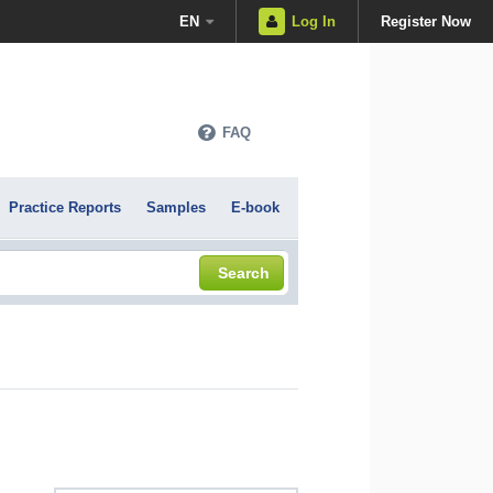
EN
Log In
Register Now
FAQ
Practice Reports
Samples
E-book
Search