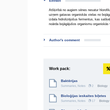
Extract
Atšķirībā no augiem sēnes nesatur hlorofilu 
uzņem gatavas organiskās vielas no bojāg
izdala hidrolizējošus fermentus, kas sašķ
noārda bojāgājušos organismu organiskās 
Author's comment
Work pack:
Baktērijas
Summaries, Notes
2
Biology
Bioloģijas ieskaites biļetes
Summaries, Notes
17
Biology