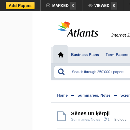
Add Papers
MARKED
0
VIEWED
0
internet l
Business Plans
Term Papers
Home
Summaries, Notes
Scie
Sēnes un ķērpji
Summaries, Notes
1
Biology