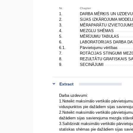
Nr.
Chapter
1.
DARBA MĒRĶIS UN UZDEV
2.
SIJAS IZKĀROJUMA MODEL
3.
MĒRAPARĀTU IZVIETOJUM
4.
MEZGLU SHĒMAS
5.
MĒRĪJUMU TABULAS
6.
LABORATORIJAS DARBA D
6.1.
Pārvietojumu vērtības
7.
ROTĀCIJAS STINGUMI MEZ
8.
REZULTĀTU GRAFISKAIS S
9.
SECINĀJUMI
Extract
Darba uzdevumi:
1.Noteikt maksimālo vertikālo pārvietojumu
viduspunktos pie dažādiem sijas savienoj
2.Noteikt maksimālo vertikālo pārvietojumu
dažādiem sijas savienojuma mezgla stāvo
3.Salīdzināt maksimālo vertikālo pārvietoj
statiskas shēmas pie dažādiem sijas savi