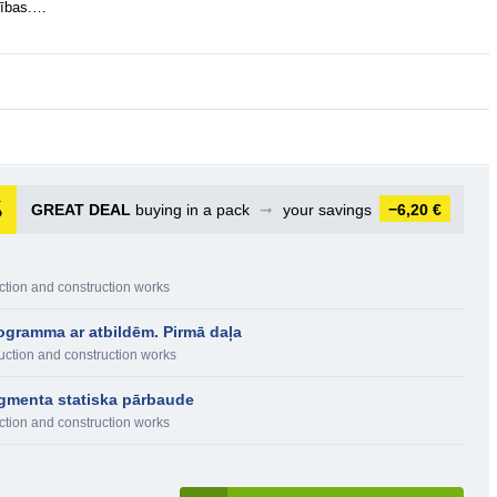
arības.…
GREAT DEAL
buying in a pack
➞
your savings
−6,20 €
ction and construction works
ogramma ar atbildēm. Pirmā daļa
uction and construction works
agmenta statiska pārbaude
ction and construction works