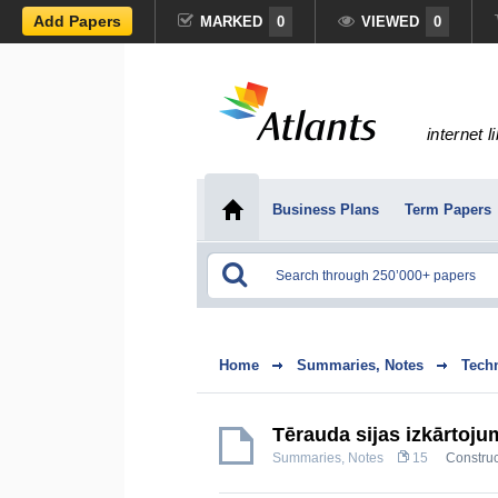
Add Papers
MARKED
0
VIEWED
0
internet l
Business Plans
Term Papers
Home
Summaries, Notes
Tech
Tērauda sijas izkārtoj
Summaries, Notes
15
Construc