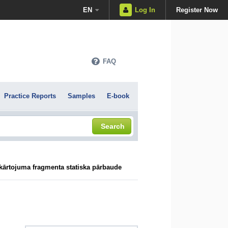
EN
Log In
Register Now
FAQ
Practice Reports
Samples
E-book
Search
zkārtojuma fragmenta statiska pārbaude