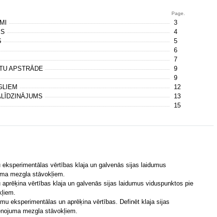
Page.
UMI
3
IS
4
S
5
6
7
ATU APSTRĀDE
9
9
GLIEM
12
ALĪDZINĀJUMS
13
15
 eksperimentālas vērtības klaja un galvenās sijas laidumus
uma mezgla stāvokļiem.
 aprēķina vērtības klaja un galvenās sijas laidumus viduspunktos pie
kļiem.
umu eksperimentālas un aprēķina vērtības. Definēt klaja sijas
enojuma mezgla stāvokļiem.