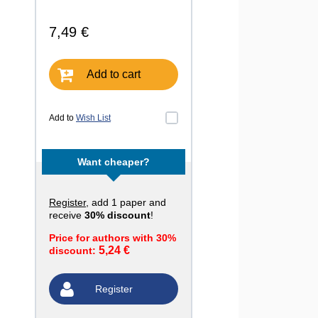
7,49 €
Add to cart
Add to
Wish List
Want cheaper?
Register
, add 1 paper and
receive
30% discount
!
Price for authors with 30%
5,24 €
discount:
Register