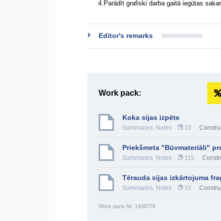
4.Parādīt grafiski darba gaitā iegūtas sak
Editor's remarks
Work pack:
Koka sijas izpēte
Summaries, Notes
10
Constru
Priekšmeta "Būvmateriāli" pr
Summaries, Notes
115
Constr
Tērauda sijas izkārtojuma fr
Summaries, Notes
15
Constru
Work pack Nr. 1409776