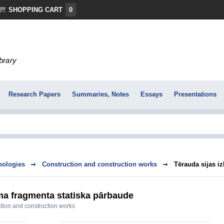
SHOPPING CART
0
ibrary
Research Papers
Summaries, Notes
Essays
Presentations
nologies
Construction and construction works
Tērauda sijas i
uma fragmenta statiska pārbaude
tion and construction works