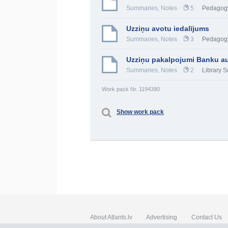
Summaries, Notes
5
Pedagog
Uzziņu avotu iedalījums
Summaries, Notes
3
Pedagog
Uzziņu pakalpojumi Banku au
Summaries, Notes
2
Library S
Work pack Nr. 1194390
Show work pack
About Atlants.lv
Advertising
Contact Us