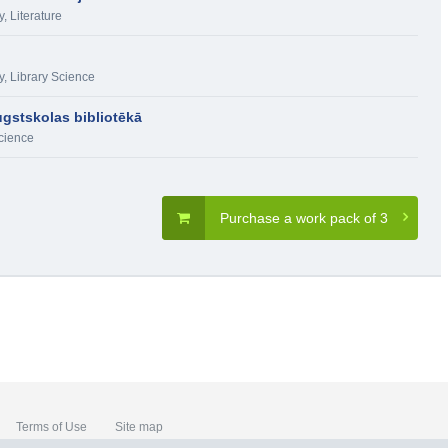
y
,
Literature
y
,
Library Science
gstskolas bibliotēkā
cience
Purchase a work pack of 3
Terms of Use
Site map