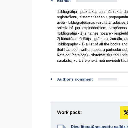
Extract
"bibliogrāfija - praktiskas un zinātniskas 
reģistrēšanu, sistematizēšanu, propogandu, 
avoti - bibliografēšanas rezultātā radušies 
sniedz inf. par iespieddarbiem,to tapšanas v
"bibliogrāfija - 1) zinātnes nozare - iesp
2) literatūras rādītājs - grāmatu, žurnālu, 
"bibliography - 1) a list of all the books and
that has been written about a particular sub
Katalogi (catalogs) - sistemātisks tādu pr
saraksts, kurā šie priekšmeti novietoti tād
Author's comment
Work pack:
Divu literatūras avotu salīdz