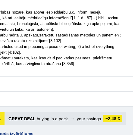
darbības nozare, kas aptver iespieddarbu u.c. inform. nesēju
kā arī lasītāju mērķtiecīgu informēšanu"[1; 1.d., 87] - ( bibl. uzziņu
tematiski, hronoloģiski, alfabētiski bibliogrāfisku ziņu apkopojumi, kas
ietu un laiku, kā arī autoriem).
ieddarbu rādītāju, apskatu,sarakstu sastādīšanas metodes un paņēmieni;
atsevišķu rakstu uzskaitījums'[3;102]
 articles used in preparing a piece of writing; 2) a list of everything
jekt [4;102].
iekšmetu saraksts, kas izraudzīti pēc kādas pazīmes, priekšmetu
ā kārtībā, kas atvieglina to atrašanu [3;356]…
GREAT DEAL
buying in a pack
➞
your savings
−2,48 €
inošs izvērtējums