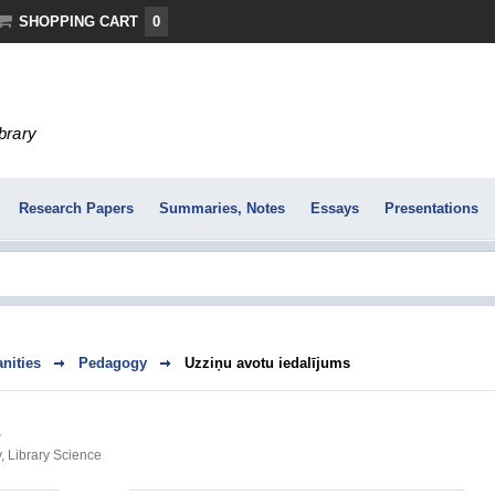
SHOPPING CART
0
ibrary
Research Papers
Summaries, Notes
Essays
Presentations
nities
Pedagogy
Uzziņu avotu iedalījums
s
y
,
Library Science