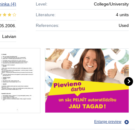
minka
(4)
Level:
College/University
Literature:
4 units
References:
Used
05.2006.
Latvian
Enlarge preview