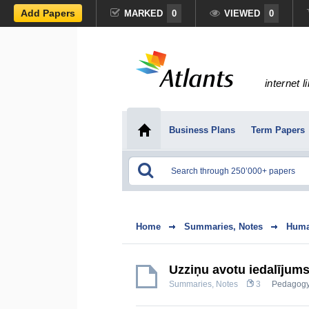
Add Papers
MARKED
0
VIEWED
0
internet l
Business Plans
Term Papers
Home
Summaries, Notes
Huma
Uzziņu avotu iedalījum
Summaries, Notes
3
Pedagog