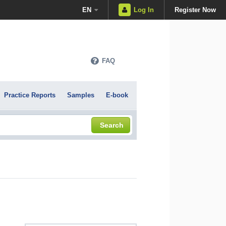
EN
Log In
Register Now
FAQ
Practice Reports
Samples
E-book
Search