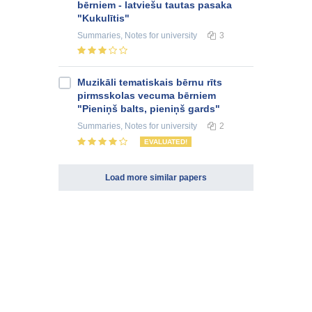
bērniem - latviešu tautas pasaka
"Kukulītis"
Summaries, Notes
for university
3
Muzikāli tematiskais bērnu rīts
pirmsskolas vecuma bērniem
"Pieniņš balts, pieniņš gards"
Summaries, Notes
for university
2
EVALUATED!
Load more similar papers