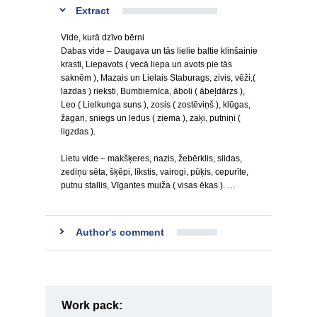
Extract
Vide, kurā dzīvo bērni
Dabas vide – Daugava un tās lielie baltie klinšainie
krasti, Liepavots ( vecā liepa un avots pie tās
saknēm ), Mazais un Lielais Staburags, zivis, vēži,(
lazdas ) rieksti, Bumbiernīca, āboli ( ābeļdārzs ),
Leo ( Lielkunga suns ), zosis ( zostēviņš ), klūgas,
žagari, sniegs un ledus ( ziema ), zaķi, putniņi (
ligzdas ).
Lietu vide – makšķeres, nazis, žebērklis, slidas,
zediņu sēta, šķēpi, līkstis, vairogi, pūķis, cepurīte,
putnu stallis, Vīgantes muiža ( visas ēkas ). …
Author's comment
Work pack: