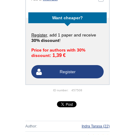
Want cheaper?
Register
, add 1 paper and receive
30% discount
!
Price for authors with 30%
1,39 €
discount:
Register
ID number:
457508
Author:
Indra Tarasa
(22)