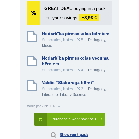
GREAT DEAL
buying in a pack
➞
your savings
−3,98 €
Nodarbība pirmsskolas bērniem
Summaries, Notes
5
Pedagogy
,
Music
Nodarbība pirmsskolas vecuma
bērniem
Summaries, Notes
4
Pedagogy
Valdis "Staburaga bērni"
Summaries, Notes
3
Pedagogy
,
Literature
,
Library Science
Work pack Nr. 1167676
Purchase a work pack of 3
Show work pack