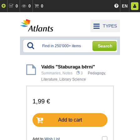
0
0
0
EN
TYPES
Search
Valdis "Staburaga bērni"
Summaries, Notes
3
Pedagogy
,
Literature
,
Library Science
1,99 €
Add to cart
Add to
Wish List