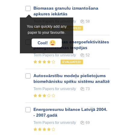
Biomasas granulu izmantošana
apkures iekārtās
Term Papers
for university
58
You can quickly add any
EVALUATED!
paper to your favourite.
VUGD depo ēkas energoefektivitātes
Cool!
paaugstināšanas iespējas
Term Papers
for university
52
EVALUATED!
Autosvārstību modeļu pielietojums
biomehānisku spēku sistēmu analīzē
Term Papers
for university
73
Energoresursu bilance Latvijā 2004.
- 2007.gadā
Term Papers
for university
69