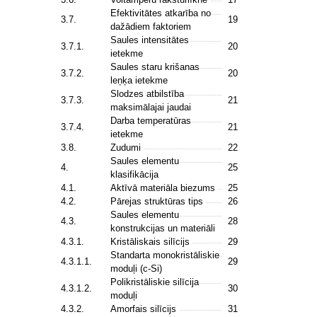
Efektivitātes atkarība no
3.7.
19
dažādiem faktoriem
Saules intensitātes
3.7.1.
20
ietekme
Saules staru krišanas
3.7.2.
20
leņķa ietekme
Slodzes atbilstība
3.7.3.
21
maksimālajai jaudai
Darba temperatūras
3.7.4.
21
ietekme
3.8.
Zudumi
22
Saules elementu
4.
25
klasifikācija
4.1.
Aktīvā materiāla biezums
25
4.2.
Pārejas struktūras tips
26
Saules elementu
4.3.
28
konstrukcijas un materiāli
4.3.1.
Kristāliskais silīcijs
29
Standarta monokristāliskie
4.3.1.1.
29
moduļi (c-Si)
Polikristāliskie silīcija
4.3.1.2.
30
moduļi
4.3.2.
Amorfais silīcijs
31