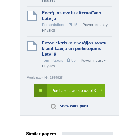
Industry
Enerģijas avotu alternatīvas
Latvijā
Presentations
15
Power Industry
,
Physics
Fotoelektrisko enerģijas avotu
klasifikācija un pielietojums
Latvijā
Term Papers
50
Power Industry
,
Physics
Work pack Nr. 1355625
Purchase a work pack of 3
Show work pack
Similar papers