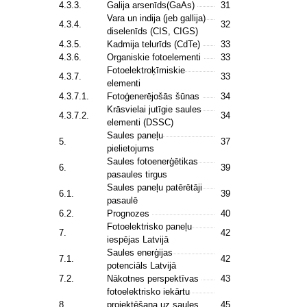
4.3.3.
Galija arsenīds(GaAs)
31
Vara un indija (jeb gallija)
4.3.4.
32
diselenīds (CIS, CIGS)
4.3.5.
Kadmija telurīds (CdTe)
33
4.3.6.
Organiskie fotoelementi
33
Fotoelektroķīmiskie
4.3.7.
33
elementi
4.3.7.1.
Fotoģenerējošās šūnas
34
Krāsvielai jutīgie saules
4.3.7.2.
34
elementi (DSSC)
Saules paneļu
5.
37
pielietojums
Saules fotoenerģētikas
6.
39
pasaules tirgus
Saules paneļu patērētāji
6.1.
39
pasaulē
6.2.
Prognozes
40
Fotoelektrisko paneļu
7.
42
iespējas Latvijā
Saules enerģijas
7.1.
42
potenciāls Latvijā
7.2.
Nākotnes perspektīvas
43
fotoelektrisko iekārtu
8.
projektēšana uz saules
45