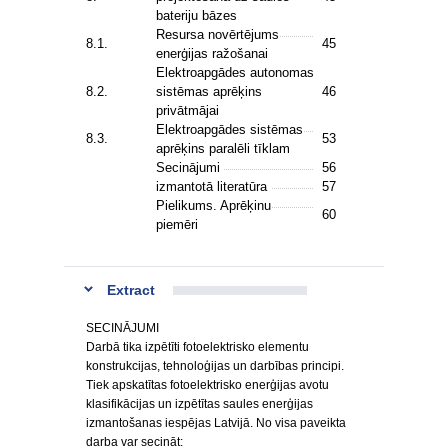
bateriju bāzes
Resursa novērtējums
8.1.
45
enerģijas ražošanai
Elektroapgādes autonomas
8.2.
sistēmas aprēķins
46
privātmājai
Elektroapgādes sistēmas
8.3.
53
aprēķins paralēli tīklam
Secinājumi
56
izmantotā literatūra
57
Pielikums. Aprēķinu
60
piemēri
Extract
SECINĀJUMI
Darbā tika izpētīti fotoelektrisko elementu
konstrukcijas, tehnoloģijas un darbības principi.
Tiek apskatītas fotoelektrisko enerģijas avotu
klasifikācijas un izpētītas saules enerģijas
izmantošanas iespējas Latvijā. No visa paveikta
darba var secināt: