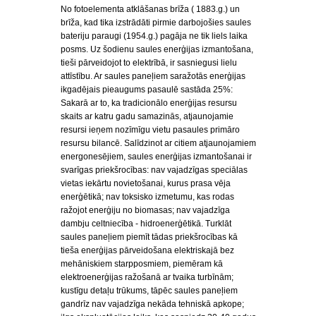
No fotoelementa atklāšanas brīža ( 1883.g.) un
brīža, kad tika izstrādāti pirmie darbojošies saules
bateriju paraugi (1954.g.) pagāja ne tik liels laika
posms. Uz šodienu saules enerģijas izmantošana,
tieši pārveidojot to elektrībā, ir sasniegusi lielu
attīstību. Ar saules paneļiem saražotās enerģijas
ikgadējais pieaugums pasaulē sastāda 25%:
Sakarā ar to, ka tradicionālo enerģijas resursu
skaits ar katru gadu samazinās, atjaunojamie
resursi ieņem nozīmīgu vietu pasaules primāro
resursu bilancē. Salīdzinot ar citiem atjaunojamiem
energonesējiem, saules enerģijas izmantošanai ir
svarīgas priekšrocības: nav vajadzīgas speciālas
vietas iekārtu novietošanai, kurus prasa vēja
enerģētikā; nav toksisko izmetumu, kas rodas
ražojot enerģiju no biomasas; nav vajadzīga
dambju celtniecība - hidroenerģētikā. Turklāt
saules paneļiem piemīt tādas priekšrocības kā
tieša enerģijas pārveidošana elektriskajā bez
mehāniskiem starpposmiem, piemēram kā
elektroenerģijas ražošanā ar tvaika turbīnām;
kustīgu detaļu trūkums, tāpēc saules paneļiem
gandrīz nav vajadzīga nekāda tehniskā apkope;