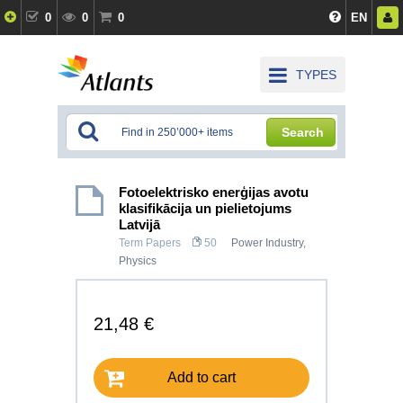
0
0
0
EN
TYPES
Search
Fotoelektrisko enerģijas avotu
klasifikācija un pielietojums
Latvijā
Term Papers
50
Power Industry
,
Physics
21,48 €
Add to cart