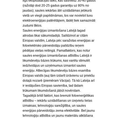
ilgs ekspluatācijas laiks, kas sasniedz 30-40 gadus
(ražotāji dod 20-25 gadus garantiju uz 80% no
jaudas); saules iekārtas ātri uzstādāmas jebkurā
vietā un viegli papildināmas, tos var novietot tuvu
elektroenerģijas patērētājiem, tādēļ tiek samazināti
zudumi tīklos.
Saules enerģijas izmantošana Latvijā tagad
atrodas tikai sākumstadijā. Salīdzinot ar citām
Eiropas valstīm, Latvija pēc saražotas enerģijas ar
fotoelektrisko pārveidotāju palīdzību ieņem
pēdējas vietas reitingā. Pamatfaktors, kas notur
saules enerģijas izmantošanas attīstību Latvijā ir
likumdevēju bāzes trūkums, kas varētu stimulēt
iedzīvotājus un uzņēmumus izmantot saules
enerģiju. Attiecīgas likumdevēju bāzes esamība
Eiropas valstīs ļauj tām izdarīt izrāvienu uz priekšu
dotajā nozarē (piemēram Vācijai). Tā kā Latvija arī
ir iestājušies Eiropas savienība, tad tādam
trūkumam likumdošanā jābūt novērstam.
Tagadējā brīdī faktori, kas bremzē fotoenerģētikas
attīstību – iekārtu uzstādīšanas un izejvielu lielas
izmaksas; tehnoloģiju sarežģītība, un saules
enerģijas pārveidotāju zema efektivitāte. Bet jaunu
tehnoloģiju attīstība un jaunu materiālu atklāšana