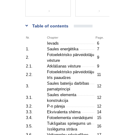
Table of contents
Nr.
Chapter
Page.
Ievads
6
1.
Saules enerģētika
7
Fotoelektrisko pārveidotāju
2.
9
vēsture
2.1.
Atklāšanas vēsture
9
Fotoelektrisko pārveidotāju
2.2.
11
trīs paaudzes
Saules bateriju darbības
3.
12
pamatprincipi
Saules elementa
3.1.
12
konstrukcija
3.2.
P-n pāreja
12
3.3.
Ekvivalenta shēma
14
3.4.
Fotoelementa vienādojumi
15
Tukšgaitas spriegums un
3.5.
16
īsslēguma strāva
3.6.
Voltampēru raksturlīkne
17