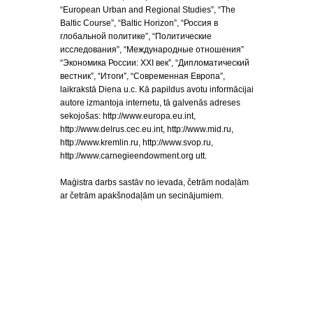
“European Urban and Regional Studies”, “The
Baltic Course”, “Baltic Horizon”, “Россия в
глобальной политике”, “Политические
исследования”, “Международные отношения”
“Экономика России: ХХI век”, “Дипломатический
вестник”, “Итоги”, “Современная Европа”,
laikrakstā Diena u.c. Kā papildus avotu informācijai
autore izmantoja internetu, tā galvenās adreses
sekojošas: http://www.europa.eu.int,
http://www.delrus.cec.eu.int, http://www.mid.ru,
http://www.kremlin.ru, http://www.svop.ru,
http://www.carnegieendowment.org utt.
Maģistra darbs sastāv no ievada, četrām nodaļām
ar četrām apakšnodaļām un secinājumiem.