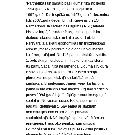
“Partnerības un sadarbības līgums” tika noslēgts
1994.gada 24.jūnijā, bet to ratificēja tikai
1997.gadā. Tas ir spēkā no 1997.gada 1.decembra
līdz 2007.gada decembrim.1 Krievijas un ES
Partnerības un sadarbības līgums ( PSL) ietvēra
trīs savstarpējās sadarbības jomas – politisko
dialogu, ekonomisko un kultūras sadarbību.
Pārsvarā tajā skarti ekonomikas un tirdzniecības
aspekti, mazāk politiskais dialogs un vēl mazāk
kultūras jautājumi. No 112 pantiem kultūrai veltīts –
1, politiskajam dialogam – 4, ekonomikas sfērai –
83 panti. Šādai it kā nesamērīgai Līguma struktūrai
ir savs objektīvs skaidrojums. Pusēm nebija
pieredzes ne praktiskajā sadarbībā, ne tās
juridiskajā formulēšanā. Jāņem vērā, ka tas bija
jauna veida attiecību dokuments. Līguma slēdzēja
puses 1994.gadā bija “atšķirīgu svara kategoriju”
spēlētāji. No vienas puses ES kā spēcīgu un
bagātu Rietumvalstu Savienība ar stabilām
demokrātijas tradīcijām valsts pārvaldē,
sabiedriskajā dzīvē, kopīgām pamatvērtībām un
principiem, tirgus ekonomiku, harmonizētu
likumdošanu u.tml. No otras puses - dziļā politiskā,