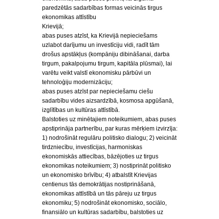
paredzētās sadarbības formas veicinās tirgus
ekonomikas attīstību
Krievijā;
abas puses atzīst, ka Krievijā nepieciešams
uzlabot darījumu un investīciju vidi, radīt tām
drošus apstākļus (kompāniju dibināšanai, darba
tirgum, pakalpojumu tirgum, kapitāla plūsmai), lai
varētu veikt valstī ekonomisku pārbūvi un
tehnoloģiju modernizāciju;
abas puses atzīst par nepieciešamu ciešu
sadarbību vides aizsardzībā, kosmosa apgūšanā,
izglītības un kultūras attīstībā.
Balstoties uz minētajiem noteikumiem, abas puses
apstiprināja partnerību, par kuras mērķiem izvirzīja:
1) nodrošināt regulāru politisko dialogu; 2) veicināt
tirdzniecību, investīcijas, harmoniskas
ekonomiskās attiecības, bāzējoties uz tirgus
ekonomikas noteikumiem; 3) nostiprināt politisko
un ekonomisko brīvību; 4) atbalstīt Krievijas
centienus tās demokrātijas nostiprināšanā,
ekonomikas attīstībā un tās pāreju uz tirgus
ekonomiku; 5) nodrošināt ekonomisko, sociālo,
finansiālo un kultūras sadarbību, balstoties uz