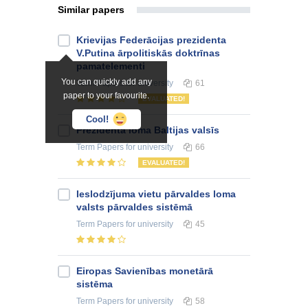
Similar papers
Krievijas Federācijas prezidenta
V.Putina ārpolitiskās doktrīnas
pamatelementi
You can quickly add any
Term Papers
for university
61
paper to your favourite.
EVALUATED!
Cool!
Prezidenta loma Baltijas valsīs
Term Papers
for university
66
EVALUATED!
Ieslodzījuma vietu pārvaldes loma
valsts pārvaldes sistēmā
Term Papers
for university
45
Eiropas Savienības monetārā
sistēma
Term Papers
for university
58