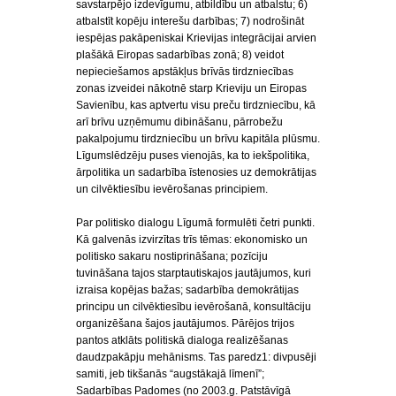
savstarpējo izdevīgumu, atbildību un atbalstu; 6)
atbalstīt kopēju interešu darbības; 7) nodrošināt
iespējas pakāpeniskai Krievijas integrācijai arvien
plašākā Eiropas sadarbības zonā; 8) veidot
nepieciešamos apstākļus brīvās tirdzniecības
zonas izveidei nākotnē starp Krieviju un Eiropas
Savienību, kas aptvertu visu preču tirdzniecību, kā
arī brīvu uzņēmumu dibināšanu, pārrobežu
pakalpojumu tirdzniecību un brīvu kapitāla plūsmu.
Līgumslēdzēju puses vienojās, ka to iekšpolitika,
ārpolitika un sadarbība īstenosies uz demokrātijas
un cilvēktiesību ievērošanas principiem.
Par politisko dialogu Līgumā formulēti četri punkti.
Kā galvenās izvirzītas trīs tēmas: ekonomisko un
politisko sakaru nostiprināšana; pozīciju
tuvināšana tajos starptautiskajos jautājumos, kuri
izraisa kopējas bažas; sadarbība demokrātijas
principu un cilvēktiesību ievērošanā, konsultāciju
organizēšana šajos jautājumos. Pārējos trijos
pantos atklāts politiskā dialoga realizēšanas
daudzpakāpju mehānisms. Tas paredz1: divpusēji
samiti, jeb tikšanās “augstākajā līmenī”;
Sadarbības Padomes (no 2003.g. Patstāvīgā