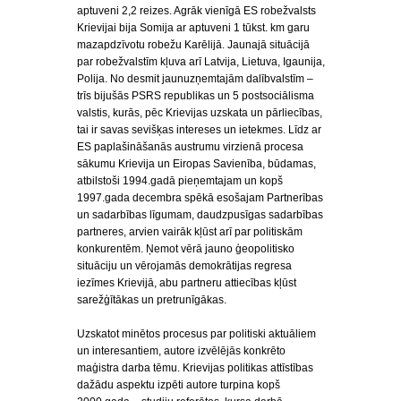
aptuveni 2,2 reizes. Agrāk vienīgā ES robežvalsts
Krievijai bija Somija ar aptuveni 1 tūkst. km garu
mazapdzīvotu robežu Karēlijā. Jaunajā situācijā
par robežvalstīm kļuva arī Latvija, Lietuva, Igaunija,
Polija. No desmit jaunuzņemtajām dalībvalstīm –
trīs bijušās PSRS republikas un 5 postsociālisma
valstis, kurās, pēc Krievijas uzskata un pārliecības,
tai ir savas sevišķas intereses un ietekmes. Līdz ar
ES paplašināšanās austrumu virzienā procesa
sākumu Krievija un Eiropas Savienība, būdamas,
atbilstoši 1994.gadā pieņemtajam un kopš
1997.gada decembra spēkā esošajam Partnerības
un sadarbības līgumam, daudzpusīgas sadarbības
partneres, arvien vairāk kļūst arī par politiskām
konkurentēm. Ņemot vērā jauno ģeopolitisko
situāciju un vērojamās demokrātijas regresa
iezīmes Krievijā, abu partneru attiecības kļūst
sarežģītākas un pretrunīgākas.
Uzskatot minētos procesus par politiski aktuāliem
un interesantiem, autore izvēlējās konkrēto
maģistra darba tēmu. Krievijas politikas attīstības
dažādu aspektu izpēti autore turpina kopš