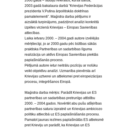
2000.gada – studiju referātos, kursa darbā,
2003.gadā bakalaura darbā “Krievijas Federācijas
prezidenta V.Putina ārpolitiskās doktrīnas
pamatelementi”. Maģistra darba pētījums ir
aizsāktā turpinājums, padziļinot analīzi konkrētā
izpētes virzienā Krievijas – Eiropas Savienības
attiecības.
Laika ietvaru 2000. – 2004.gadi autore izvēlējās
mērķtiecīgi, jo ar 2000.gadu pēc būtības sākās
praktiska Partnerības un sadarbības līguma
realizācija un aktīvs Eiropas Savienības piektās
paplašināšanās process.
Pētījumā autore ietur neitrālu pozīciju ar nolūku
veikt objektīvu analīzi. Uzmanība pievērsta arī
Krievijas uztverei un attieksmei pret eiropeizācijas
procesu, integrēšanos Eiropā.
Maģistra darba mērķis: Parādīt Krievijas un ES
partnerības un sadarbības pretrunīgo attīstību
2000. – 2004.gados. Novērtēt abu pušu atšķirības
partnerības satura izpratnē un Krievijas ambiciozo
politiku attiecībā uz ES paplašināšanās procesu.
Pamatot jaunas iezīmes paplašinātās ES attieksmē
pret Krieviju un parādīt, ka Krievijas un ES