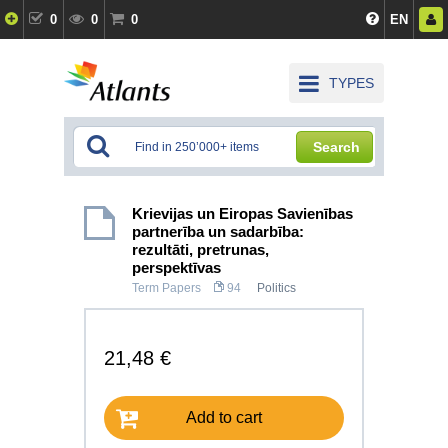
0
0
0
EN
TYPES
Search
Krievijas un Eiropas Savienības
partnerība un sadarbība:
rezultāti, pretrunas,
perspektīvas
Term Papers
94
Politics
21,48 €
Add to cart