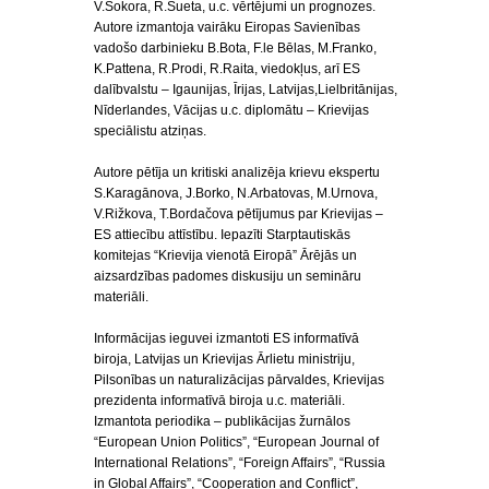
V.Sokora, R.Šueta, u.c. vērtējumi un prognozes.
Autore izmantoja vairāku Eiropas Savienības
vadošo darbinieku B.Bota, F.le Bēlas, M.Franko,
K.Pattena, R.Prodi, R.Raita, viedokļus, arī ES
dalībvalstu – Igaunijas, Īrijas, Latvijas,Lielbritānijas,
Nīderlandes, Vācijas u.c. diplomātu – Krievijas
speciālistu atziņas.
Autore pētīja un kritiski analizēja krievu ekspertu
S.Karagānova, J.Borko, N.Arbatovas, M.Urnova,
V.Rižkova, T.Bordačova pētījumus par Krievijas –
ES attiecību attīstību. Iepazīti Starptautiskās
komitejas “Krievija vienotā Eiropā” Ārējās un
aizsardzības padomes diskusiju un semināru
materiāli.
Informācijas ieguvei izmantoti ES informatīvā
biroja, Latvijas un Krievijas Ārlietu ministriju,
Pilsonības un naturalizācijas pārvaldes, Krievijas
prezidenta informatīvā biroja u.c. materiāli.
Izmantota periodika – publikācijas žurnālos
“European Union Politics”, “European Journal of
International Relations”, “Foreign Affairs”, “Russia
in Global Affairs”, “Cooperation and Conflict”,