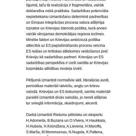
līgumā, taču tā realizācija ir fragmentāra, vairāk
deklaratīva nekā praktiska. Sadarbības potenciāla
nepietiekamu izmantošanu determinē partnerības
un Eiropas integrācijas procesa satura atšķirīga
izpratne un Krievijas īstenotā politika, kurā arvien
vairāk vērojamas demokrātijas regresa iezīmes.
Minētie faktori un Krievijas ambiciozā politika
attiecībā uz ES paplašināšanās procesu veicina
ES reālas un kritiskas attieksmes veidošanos pret
Krieviju kā sadarbības partneri. Krievijas un ES
sadarbības perspektīva ir cieši saistīta ar Krievijas
turpmākās attīstības modeļa izvēli.
Pētījumā izmantoti normatīvie akti, literatūras avoti,
periodikas materiāli latviešu, angļu un krievu
valodā. Krievijas un ES dokumenti, samitu materiāli
paralēli izmantoti divās valodās, jo nereti atšķiras
tur sniegtā informācija, skaidrojumi, akcenti.
Darbā izmantoti Rietumu pētnieku un ekspertu
H.Adomeita, B.Buzana un O.Vīvera, H.Haukkala,
H.Hubela, H.Kisindžera, A.Lievena, H.Maroffa,
S.Marša, M.Mommzenas, N.Nugeta, K.Pattena,