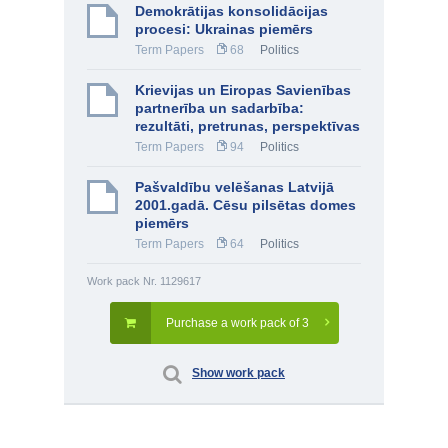
Demokrātijas konsolidācijas
procesi: Ukrainas piemērs
Term Papers
68
Politics
Krievijas un Eiropas Savienības
partnerība un sadarbība:
rezultāti, pretrunas, perspektīvas
Term Papers
94
Politics
Pašvaldību velēšanas Latvijā
2001.gadā. Cēsu pilsētas domes
piemērs
Term Papers
64
Politics
Work pack Nr. 1129617
Purchase a work pack of 3
Show work pack