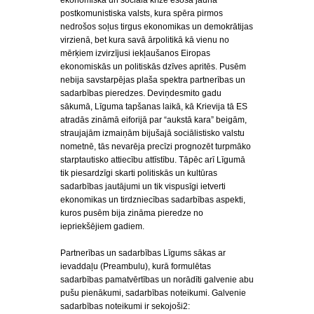
ekonomiskā un sociālā krīzē esoša jauna
postkomunistiska valsts, kura spēra pirmos
nedrošos soļus tirgus ekonomikas un demokrātijas
virzienā, bet kura savā ārpolitikā kā vienu no
mērķiem izvirzījusi iekļaušanos Eiropas
ekonomiskās un politiskās dzīves apritēs. Pusēm
nebija savstarpējas plaša spektra partnerības un
sadarbības pieredzes. Deviņdesmito gadu
sākumā, Līguma tapšanas laikā, kā Krievija tā ES
atradās zināmā eiforijā par “aukstā kara” beigām,
straujajām izmaiņām bijušajā sociālistisko valstu
nometnē, tās nevarēja precīzi prognozēt turpmāko
starptautisko attiecību attīstību. Tāpēc arī Līgumā
tik piesardzīgi skarti politiskās un kultūras
sadarbības jautājumi un tik vispusīgi ietverti
ekonomikas un tirdzniecības sadarbības aspekti,
kuros pusēm bija zināma pieredze no
iepriekšējiem gadiem.
Partnerības un sadarbības Līgums sākas ar
ievaddaļu (Preambulu), kurā formulētas
sadarbības pamatvērtības un norādīti galvenie abu
pušu pienākumi, sadarbības noteikumi. Galvenie
sadarbības noteikumi ir sekojoši2: