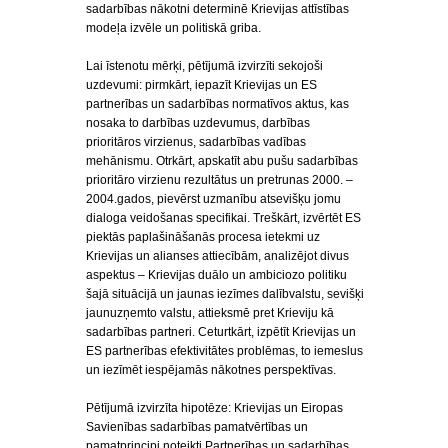
sadarbības nākotni determinē Krievijas attīstības
modeļa izvēle un politiskā griba.
Lai īstenotu mērķi, pētījumā izvirzīti sekojoši
uzdevumi: pirmkārt, iepazīt Krievijas un ES
partnerības un sadarbības normatīvos aktus, kas
nosaka to darbības uzdevumus, darbības
prioritāros virzienus, sadarbības vadības
mehānismu. Otrkārt, apskatīt abu pušu sadarbības
prioritāro virzienu rezultātus un pretrunas 2000. –
2004.gados, pievērst uzmanību atsevišķu jomu
dialoga veidošanas specifikai. Treškārt, izvērtēt ES
piektās paplašināšanās procesa ietekmi uz
Krievijas un alianses attiecībām, analizējot divus
aspektus – Krievijas duālo un ambiciozo politiku
šajā situācijā un jaunas iezīmes dalībvalstu, sevišķi
jaunuzņemto valstu, attieksmē pret Krieviju kā
sadarbības partneri. Ceturtkārt, izpētīt Krievijas un
ES partnerības efektivitātes problēmas, to iemeslus
un iezīmēt iespējamās nākotnes perspektīvas.
Pētījumā izvirzīta hipotēze: Krievijas un Eiropas
Savienības sadarbības pamatvērtības un
pamatprincipi noteikti Partnerības un sadarbības