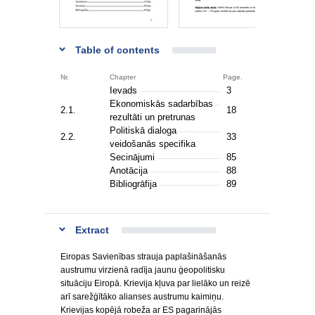
Table of contents
Nr.
Chapter
Page.
Ievads
3
Ekonomiskās sadarbības
2.1.
18
rezultāti un pretrunas
Politiskā dialoga
2.2.
33
veidošanās specifika
Secinājumi
85
Anotācija
88
Bibliogrāfija
89
Extract
Eiropas Savienības strauja paplašināšanās
austrumu virzienā radīja jaunu ģeopolitisku
situāciju Eiropā. Krievija kļuva par lielāko un reizē
arī sarežģītāko alianses austrumu kaimiņu.
Krievijas kopējā robeža ar ES pagarinājās