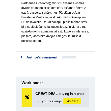
Partnerības Padome); ministru tikšanās vismaz
divreiz gadā; politisko direktoru tikšanās četrreiz
gadā; ekspertu sanāksmes; Pārstāvniecības
Briselē un Maskavā; vēstnieku darbs Krievijā un
ES dalībvalstīs. Daudzpakāpju plašs mehānisms
bija nepieciešams, lai puses iepazītu viena otru,
uzsāktu domu apmaiņu, atrastu kopējas intereses,
pie tam, visos birokrātijas līmeņos, lai uzsāktu
pozitīvu dialogu.…
Author's comment
Work pack:
GREAT DEAL
buying in a pack
➞
your savings
−42,96 €