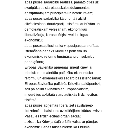
abas puses sadarbību realizēs, pamatojoties uz
svarīgākajos starptautiskajos dokumentos
apstiprinātajiem principiem un noteikumiem;
abas puses sadarbībā kā prioritāti atzīst
cilvēktiesības, daudzpartiju sistēmu ar brīvām un
demokrātiskām vēlēšanām, ekonomikas
liberalizāciju, kuras mērķis izveidot tirgus
ekonomiku;
abas puses apliecina, ka vispusīgas partnerības
īstenošana panāks Krievijas politisko un
ekonomisko reformu turpināšanu un sekmīgu
pabeigšanu;
Eiropas Savienība apņemas sniegt Krievijai
tehnisku un materiālu palīdzību ekonomisko
reformu un ekonomiskās sadarbības īstenošanai;
Eiropas Savienība palīdzēs Krievijai pakāpeniski,
soli pa solim tuvināties ar Eiropas valstīm,
integrēties atklātajā starptautiskās tirdzniecības
sistēmā;
abas puses apņemas liberalizēt savstarpējo
tirdzniecību, balstoties uz kritērijiem, kādus izvirza
Pasaules tirdzniecības organizācija;
atzīstot, ka Krievija šajā brīdī ir valsts ar pārejas
ekonomiku, abas puses piekrīt, ka Līgumā