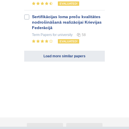
EVALUATED!
Sertifikācijas loma preču kvalitātes
nodrošināšanā realizācijai Krievijas
Federācijā
Term Papers
for university
58
EVALUATED!
Load more similar papers
About Atlants.lv
Advertising