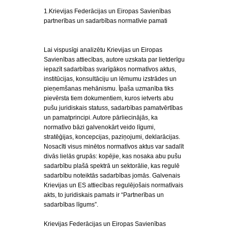
1.Krievijas Federācijas un Eiropas Savienības
partnerības un sadarbības normatīvie pamati
Lai vispusīgi analizētu Krievijas un Eiropas
Savienības attiecības, autore uzskata par lietderīgu
iepazīt sadarbības svarīgākos normatīvos aktus,
institūcijas, konsultāciju un lēmumu izstrādes un
pieņemšanas mehānismu. Īpaša uzmanība tiks
pievērsta tiem dokumentiem, kuros ietverts abu
pušu juridiskais statuss, sadarbības pamatvērtības
un pamatprincipi. Autore pārliecinājās, ka
normatīvo bāzi galvenokārt veido līgumi,
stratēģijas, koncepcijas, paziņojumi, deklarācijas.
Nosacīti visus minētos normatīvos aktus var sadalīt
divās lielās grupās: kopējie, kas nosaka abu pušu
sadarbību plašā spektrā un sektorālie, kas regulē
sadarbību noteiktās sadarbības jomās. Galvenais
Krievijas un ES attiecības regulējošais normatīvais
akts, to juridiskais pamats ir “Partnerības un
sadarbības līgums”.
Krievijas Federācijas un Eiropas Savienības