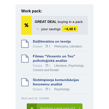
Work pack:
GREAT DEAL
buying in a pack
➞
your savings
−4,48 €
Daiļliteratūra un teorija
Essays
3
Philisophy
,
Literature
Filmas "Vinsents un Teo"
psiholoģiskā analīze
Essays
2
Literature
,
Psychology
,
Cinema and theater
Sistēmpieeja komunikācijas
fenomenu analīzē
Essays
3
Psychology
Work pack Nr. 1140389
Purchase a work pack of 3