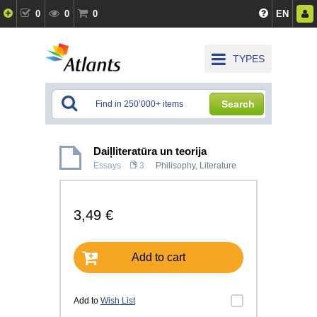
0
0
0
EN
TYPES
Search
Daiļliteratūra un teorija
Essays
3
Philisophy
,
Literature
3,49 €
Add to cart
Add to
Wish List