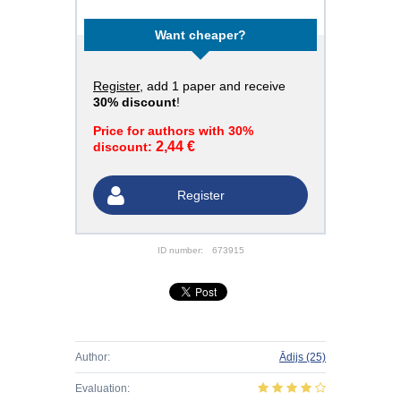
Want cheaper?
Register
, add 1 paper and receive
30% discount
!
Price for authors with 30%
2,44 €
discount:
Register
ID number:
673915
Author:
Ādijs
(25)
Evaluation: