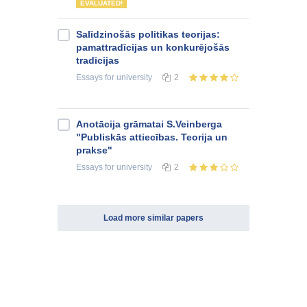
EVALUATED!
Salīdzinošās politikas teorijas:
pamattradīcijas un konkurējošās
tradīcijas
Essays
for university
2
Anotācija grāmatai S.Veinberga
"Publiskās attiecības. Teorija un
prakse"
Essays
for university
2
Load more similar papers