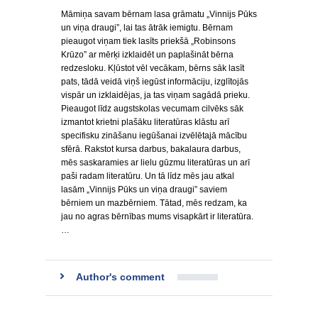
Māmiņa savam bērnam lasa grāmatu „Vinnijs Pūks
un viņa draugi”, lai tas ātrāk iemigtu. Bērnam
pieaugot viņam tiek lasīts priekšā „Robinsons
Krūzo” ar mērķi izklaidēt un paplašināt bērna
redzesloku. Kļūstot vēl vecākam, bērns sāk lasīt
pats, tādā veidā viņš iegūst informāciju, izglītojās
vispār un izklaidējas, ja tas viņam sagādā prieku.
Pieaugot līdz augstskolas vecumam cilvēks sāk
izmantot krietni plašāku literatūras klāstu arī
specifisku zināšanu iegūšanai izvēlētajā mācību
sfērā. Rakstot kursa darbus, bakalaura darbus,
mēs saskaramies ar lielu gūzmu literatūras un arī
paši radam literatūru. Un tā līdz mēs jau atkal
lasām „Vinnijs Pūks un viņa draugi” saviem
bērniem un mazbērniem. Tātad, mēs redzam, ka
jau no agras bērnības mums visapkārt ir literatūra.
…
Author's comment