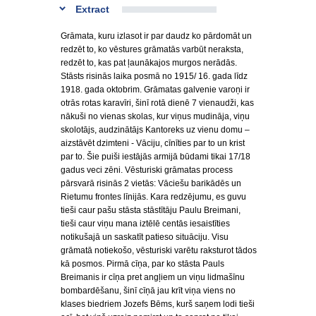
Extract
Grāmata, kuru izlasot ir par daudz ko pārdomāt un
redzēt to, ko vēstures grāmatās varbūt neraksta,
redzēt to, kas pat ļaunākajos murgos nerādās.
Stāsts risinās laika posmā no 1915/ 16. gada līdz
1918. gada oktobrim. Grāmatas galvenie varoņi ir
otrās rotas karavīri, šinī rotā dienē 7 vienaudži, kas
nākuši no vienas skolas, kur viņus mudināja, viņu
skolotājs, audzinātājs Kantoreks uz vienu domu –
aizstāvēt dzimteni - Vāciju, cīnīties par to un krist
par to. Šie puiši iestājās armijā būdami tikai 17/18
gadus veci zēni. Vēsturiski grāmatas process
pārsvarā risinās 2 vietās: Vāciešu barikādēs un
Rietumu frontes līnijās. Kara redzējumu, es guvu
tieši caur pašu stāsta stāstītāju Paulu Breimani,
tieši caur viņu mana iztēlē centās iesaistīties
notikušajā un saskatīt patieso situāciju. Visu
grāmatā notiekošo, vēsturiski varētu raksturot tādos
kā posmos. Pirmā cīņa, par ko stāsta Pauls
Breimanis ir cīņa pret angļiem un viņu lidmašīnu
bombardēšanu, šinī cīņā jau krīt viņa viens no
klases biedriem Jozefs Bēms, kurš saņem lodi tieši