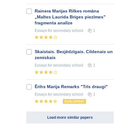
Rainera Marijas Rilkes romāna
„Maltes Laurida Briges piezīmes”
fragmenta analīze
Essays
for secondary school
1
Skaistais. Bezjēdzīgais. Cildenais un
zemiskais
Essays
for secondary school
1
Ērihs Marija Remarks "Trīs draugi"
Essays
for secondary school
1
EVALUATED!
Load more similar papers