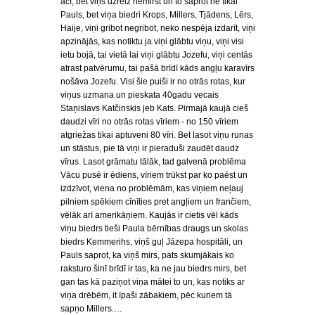
acī, bet viņš uzreiz nemirst un to saprot ne tikai
Pauls, bet viņa biedri Krops, Millers, Tjādens, Lērs,
Haije, viņi gribot negribot, neko nespēja izdarīt, viņi
apzinājās, kas notiktu ja viņi glābtu viņu, viņi visi
ietu bojā, tai vietā lai viņi glābtu Jozefu, viņi centās
atrast patvērumu, tai pašā brīdī kāds angļu karavīrs
nošāva Jozefu. Visi šie puiši ir no otrās rotas, kur
viņus uzmana un pieskata 40gadu vecais
Staņislavs Katčinskis jeb Kats. Pirmajā kaujā cieš
daudzi vīri no otrās rotas vīriem - no 150 vīriem
atgriežas tikai aptuveni 80 vīri. Bet lasot viņu runas
un stāstus, pie tā viņi ir pieraduši zaudēt daudz
vīrus. Lasot grāmatu tālāk, tad galvenā problēma
Vācu pusē ir ēdiens, vīriem trūkst par ko paēst un
izdzīvot, viena no problēmām, kas viņiem neļauj
pilniem spēkiem cīnīties pret angļiem un frančiem,
vēlāk arī amerikāņiem. Kaujās ir cietis vēl kāds
viņu biedrs tieši Paula bērnības draugs un skolas
biedrs Kemmerihs, viņš guļ Jāzepa hospitāli, un
Pauls saprot, ka viņš mirs, pats skumjākais ko
raksturo šinī brīdī ir tas, ka ne jau biedrs mirs, bet
gan tas kā paziņot viņa mātei to un, kas notiks ar
viņa drēbēm, it īpaši zābakiem, pēc kuriem tā
sapņo Millers.…