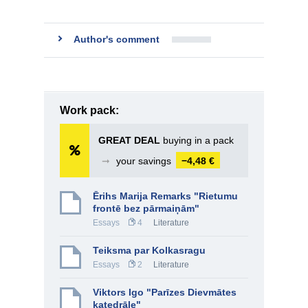
Author's comment
Work pack:
GREAT DEAL
buying in a pack
➞
your savings
−4,48 €
Ērihs Marija Remarks "Rietumu
frontē bez pārmaiņām"
Essays
4
Literature
Teiksma par Kolkasragu
Essays
2
Literature
Viktors Igo "Parīzes Dievmātes
katedrāle"