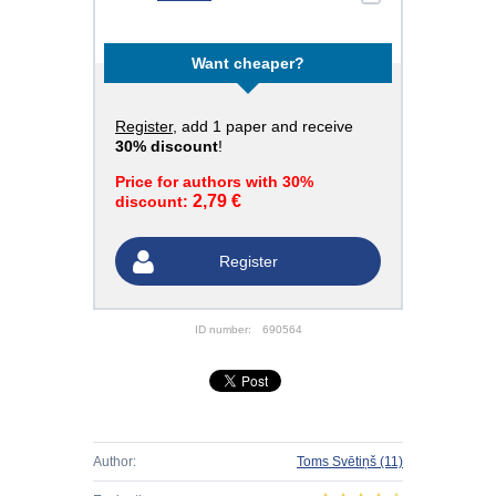
Want cheaper?
Register
, add 1 paper and receive
30% discount
!
Price for authors with 30%
2,79 €
discount:
Register
ID number:
690564
Author:
Toms Svētiņš
(11)