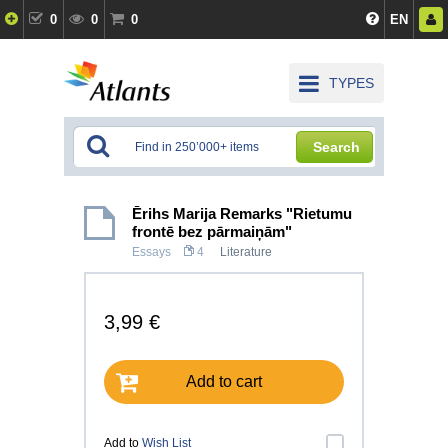
0
0
0
EN
TYPES
Search
Ērihs Marija Remarks "Rietumu
frontē bez pārmaiņām"
Essays
4
Literature
3,99 €
Add to cart
Add to
Wish List