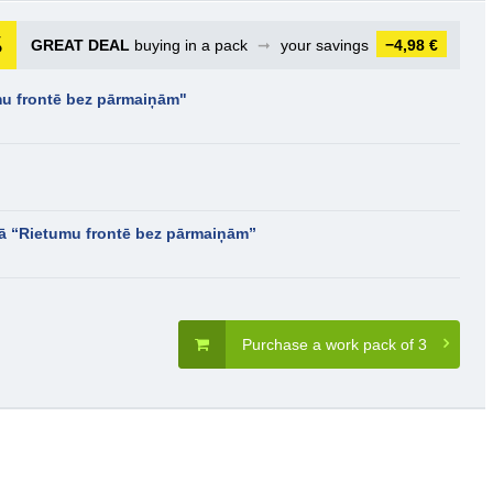
GREAT DEAL
buying in a pack
➞
your savings
−4,98 €
mu frontē bez pārmaiņām"
ā “Rietumu frontē bez pārmaiņām”
Purchase a work pack of 3