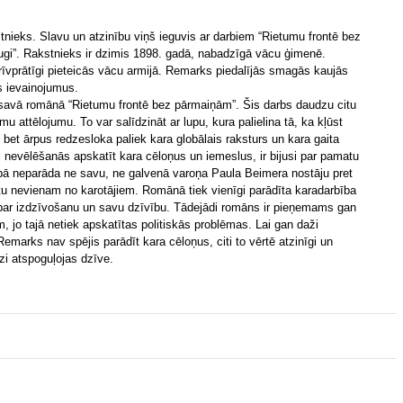
tnieks. Slavu un atzinību viņš ieguvis ar darbiem “Rietumu frontē bez
ugi”. Rakstnieks ir dzimis 1898. gadā, nabadzīgā vācu ģimenē.
īvprātīgi pieteicās vācu armijā. Remarks piedalījās smagās kaujās
s ievainojumus.
rī savā romānā “Rietumu frontē bez pārmaiņām”. Šis darbs daudzu citu
umu attēlojumu. To var salīdzināt ar lupu, kura palielina tā, ka kļūst
bet ārpus redzesloka paliek kara globālais raksturs un kara gaita
i nevēlēšanās apskatīt kara cēloņus un iemeslus, ir bijusi par pamatu
darbā neparāda ne savu, ne galvenā varoņa Paula Beimera nostāju pret
tu nevienam no karotājiem. Romānā tiek vienīgi parādīta karadarbība
ar izdzīvošanu un savu dzīvību. Tādejādi romāns ir pieņemams gan
, jo tajā netiek apskatītas politiskās problēmas. Lai gan daži
jo Remarks nav spējis parādīt kara cēloņus, citi to vērtē atzinīgi un
īzi atspoguļojas dzīve.