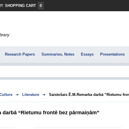
SHOPPING CART
0
ibrary
Research Papers
Summaries, Notes
Essays
Presentations
 Culture
Literature
Saistošais Ē.M.Remarka darbā “Rietumu fro
a darbā “Rietumu frontē bez pārmaiņām”