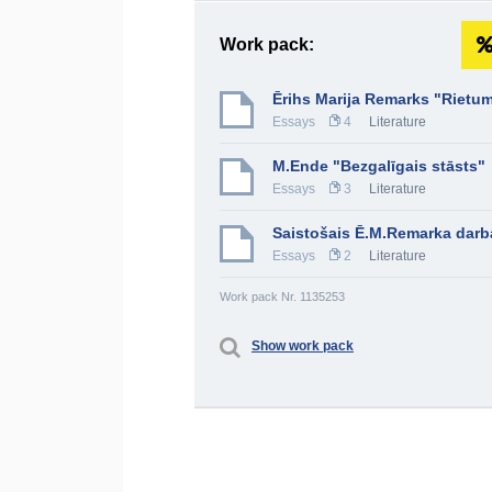
Work pack:
Ērihs Marija Remarks "Rietu
Essays
4
Literature
M.Ende "Bezgalīgais stāsts"
Essays
3
Literature
Saistošais Ē.M.Remarka darb
Essays
2
Literature
Work pack Nr. 1135253
Show work pack