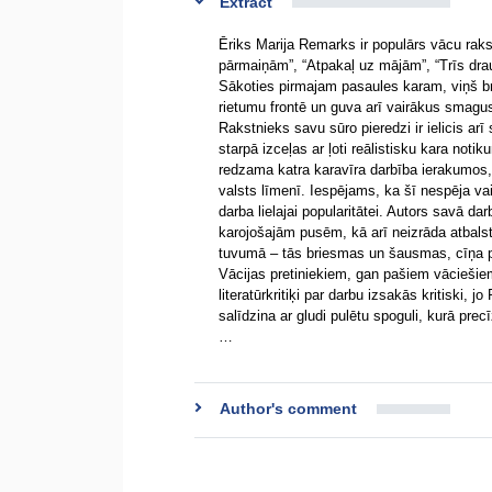
Extract
Ēriks Marija Remarks ir populārs vācu raks
pārmaiņām”, “Atpakaļ uz mājām”, “Trīs dra
Sākoties pirmajam pasaules karam, viņš br
rietumu frontē un guva arī vairākus smagu
Rakstnieks savu sūro pieredzi ir ielicis a
starpā izceļas ar ļoti reālistisku kara notik
redzama katra karavīra darbība ierakumos, 
valsts līmenī. Iespējams, ka šī nespēja va
darba lielajai popularitātei. Autors savā 
karojošajām pusēm, kā arī neizrāda atbals
tuvumā – tās briesmas un šausmas, cīņa p
Vācijas pretiniekiem, gan pašiem vāciešiem
literatūrkritiķi par darbu izsakās kritiski, 
salīdzina ar gludi pulētu spoguli, kurā prec
…
Author's comment