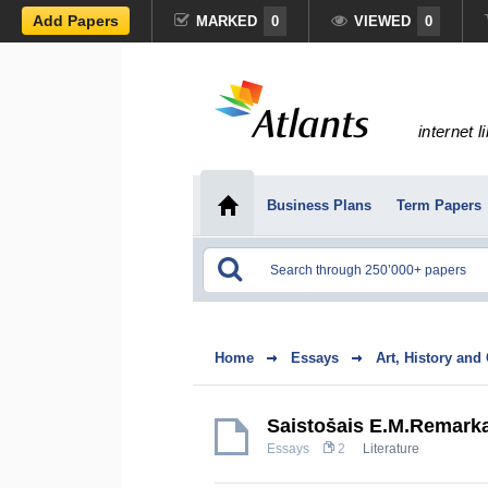
Add Papers
MARKED
0
VIEWED
0
internet l
Business Plans
Term Papers
Home
Essays
Art, History and
Saistošais Ē.M.Remark
Essays
2
Literature