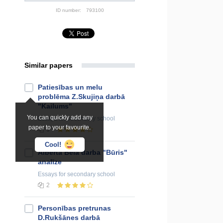
ID number:
793100
Similar papers
Patiesības un melu
problēma Z.Skujiņa darbā
"Kailums"
You can quickly add any
Essays
for secondary school
paper to your favourite.
1
Cool!
Alberta Bela darba "Būris"
analīze
Essays
for secondary school
2
Personības pretrunas
D.Rukšānes darbā