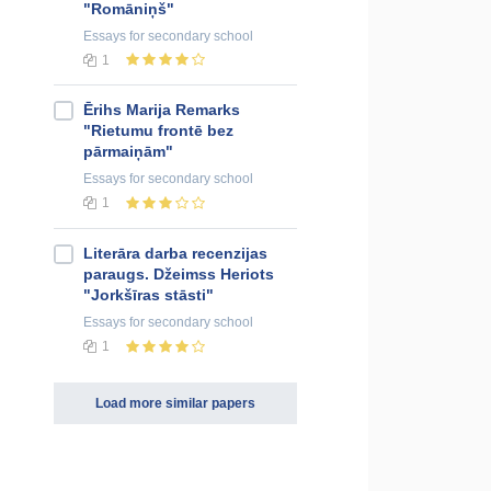
"Romāniņš"
Essays
for secondary school
1
Ērihs Marija Remarks
"Rietumu frontē bez
pārmaiņām"
Essays
for secondary school
1
Literāra darba recenzijas
paraugs. Džeimss Heriots
"Jorkšīras stāsti"
Essays
for secondary school
1
Load more similar papers