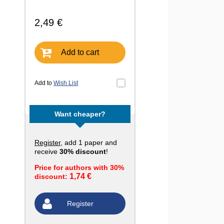
2,49 €
Add to cart
Add to
Wish List
Want cheaper?
Register
, add 1 paper and
receive
30% discount
!
Price for authors with 30%
1,74 €
discount:
Register