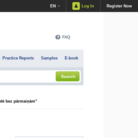
EN
Log In
Register Now
FAQ
Practice Reports
Samples
E-book
Search
ntē bez pārmaiņām”