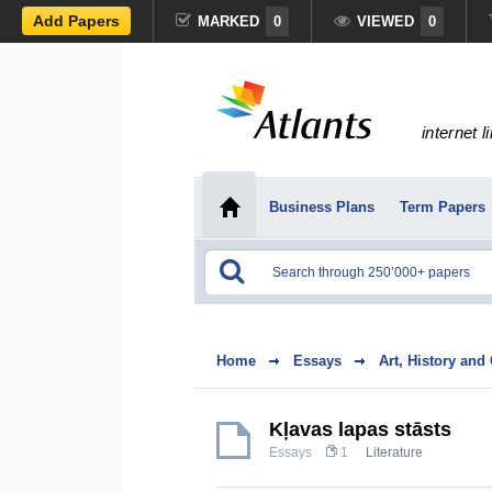
Add Papers
MARKED
0
VIEWED
0
internet l
Business Plans
Term Papers
Home
Essays
Art, History and
Kļavas lapas stāsts
Essays
1
Literature