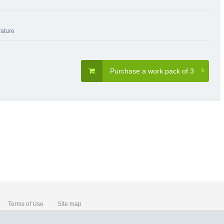
rature
Purchase a work pack of 3
Terms of Use
Site map