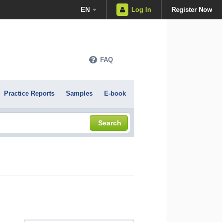
EN
Log In
Register Now
FAQ
Practice Reports
Samples
E-book
Search