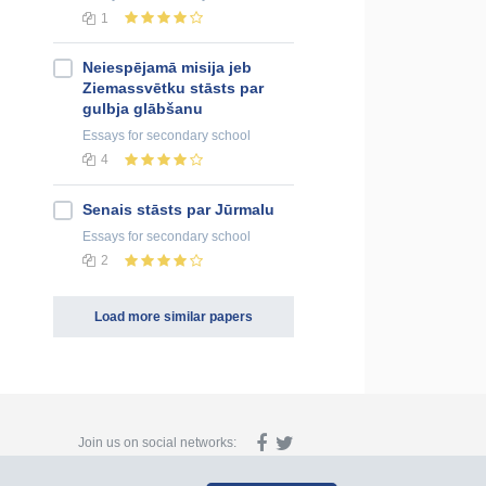
1
Neiespējamā misija jeb
Ziemassvētku stāsts par
gulbja glābšanu
Essays
for secondary school
4
Senais stāsts par Jūrmalu
Essays
for secondary school
2
Load more similar papers
Join us on social networks: