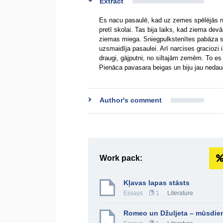
Extract
Es nacu pasaulē, kad uz zemes spēlējās ne
pretī skolai. Tas bija laiks, kad ziema de
ziemas miega. Sniegpulkstenītes pabāza s
uzsmaidīja pasaulei. Arī narcises graciozi
draugi, gājputni, no siltajām zemēm. To es v
Pienāca pavasara beigas un biju jau ned
Author's comment
Work pack:
Kļavas lapas stāsts
Essays
1
Literature
Romeo un Džuljeta – mūsdien