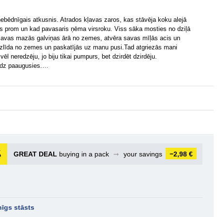
bēdnīgais atkusnis. Atrados kļavas zaros, kas stāvēja koku alejā
vās prom un kad pavasaris ņēma virsroku. Viss sāka mosties no dziļā
avas mazās galviņas ārā no zemes, atvēra savas mīļās acis un
 izlīda no zemes un paskatījās uz manu pusi.Tad atgriezās mani
ēl neredzēju, jo biju tikai pumpurs, bet dzirdēt dzirdēju.
audz paaugusies.…
GREAT DEAL
buying in a pack
➞
your savings
−2,98 €
īgs stāsts