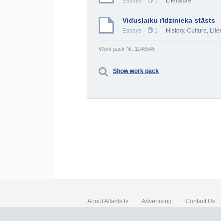
Essays
1
Literature
Viduslaiku rīdzinieka stāsts
Essays
1
History, Culture
,
Lite
Work pack Nr. 1146545
Show work pack
About Atlants.lv
Advertising
Contact Us