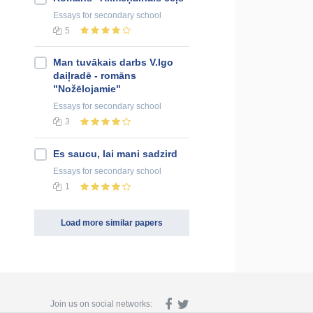
Essays
for secondary school
5
Man tuvākais darbs V.Igo
daiļradē - romāns
"Nožēlojamie"
Essays
for secondary school
3
Es saucu, lai mani sadzird
Essays
for secondary school
1
Load more similar papers
Join us on social networks: