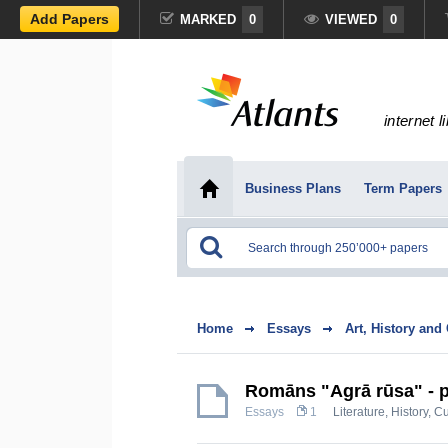
Add Papers
MARKED
0
VIEWED
0
internet l
Business Plans
Term Papers
Home
Essays
Art, History and
Romāns "Agrā rūsa" - p
Essays
1
Literature
,
History, C