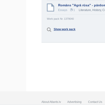
Romāns "Agrā rūsa" - pārdomu
Essays
1
Literature
,
History, C
Work pack Nr. 1379040
Show work pack
About Atlants.lv
Advertising
Contact Us