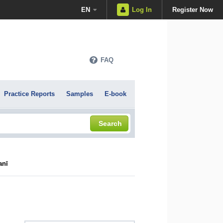
EN
Log In
Register Now
FAQ
Practice Reports
Samples
E-book
Search
anī