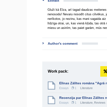
Extract
Gluži kā Elza, arī tagad daudzas meitenes v
nenosodu! Nevaru nosodīt citus cilvēkus, jo
nerīkotos, jo nezinu, kas mani sagaida aiz
līdzīga otrai, un, kas vienā kļūda, tas otrā
miesu un asinīm, tas paiet garām, mūs 
Author's comment
Work pack:
Elīnas Zālītes romāna "Agrā 
Essays
1
Literature
Recenzija par Elīnas Zālītes
Essays
1
Literature
,
Reviews