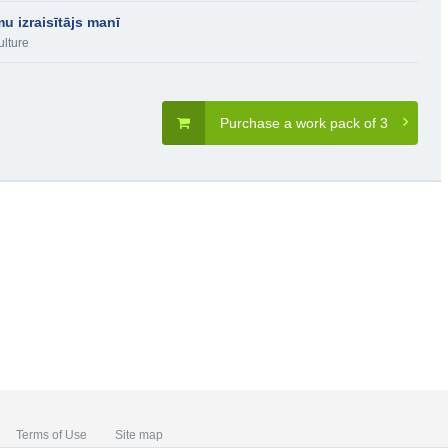
 izraisītājs manī
ulture
Purchase a work pack of 3
Terms of Use
Site map