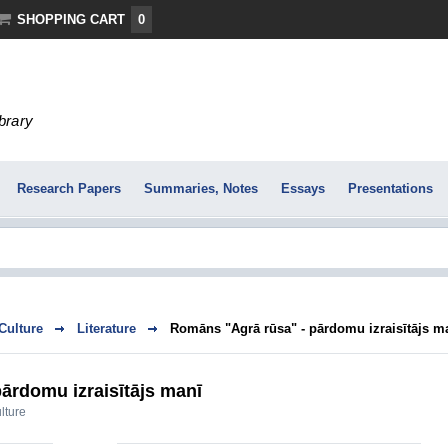
SHOPPING CART
0
ibrary
Research Papers
Summaries, Notes
Essays
Presentations
 Culture
Literature
Romāns "Agrā rūsa" - pārdomu izraisītājs m
ārdomu izraisītājs manī
ulture