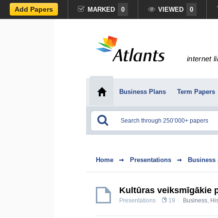
Add Papers
MARKED
0
VIEWED
0
internet l
Business Plans
Term Papers
Home
Presentations
Business
Kultūras veiksmīgākie pr
Presentations
19
Business
,
His