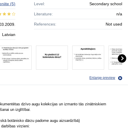
eniite
(5)
Level:
Secondary school
Literature:
n/a
References:
Not used
03.2009.
Latvian
Enlarge preview
r dokumentētas dzīvo augu kolekcijas un izmanto tās zinātniskiem
nai un izglītībai.
utiskā botānisko dārzu padome augu aizsardzībā)
darbības virzieni: