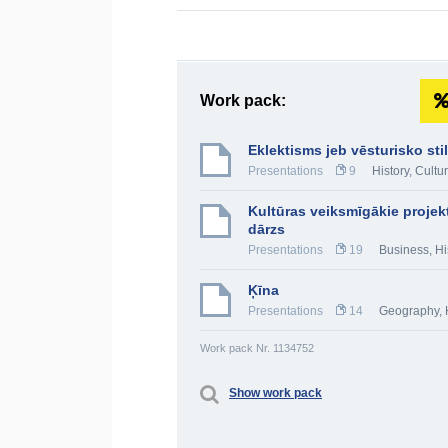
Work pack:
Eklektisms jeb vēsturisko sti
Presentations
9
History, Cultu
Kultūras veiksmīgākie projekti
dārzs
Presentations
19
Business
,
Hi
Ķīna
Presentations
14
Geography
,
Work pack Nr. 1134752
Show work pack