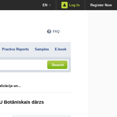
EN
Log In
Register Now
FAQ
Practice Reports
Samples
E-book
Search
lizācija un...
 LU Botāniskais dārzs