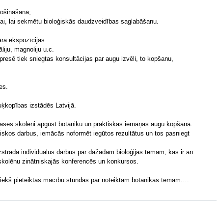
rošināšanā;
bai, lai sekmētu bioloģiskās daudzveidības saglabāšanu.
āra ekspozīcijās.
iju, magnoliju u.c.
n presē tiek sniegtas konsultācijas par augu izvēli, to kopšanu,
es.
uķkopības izstādēs Latvijā.
 klases skolēni apgūst botāniku un praktiskas iemaņas augu kopšanā.
ciskos darbus, iemācās noformēt iegūtos rezultātus un tos pasniegt
izstrādā individuālus darbus par dažādām bioloģijas tēmām, kas ir arī
 skolēnu zinātniskajās konferencēs un konkursos.
priekš pieteiktas mācību stundas par noteiktām botānikas tēmām.…