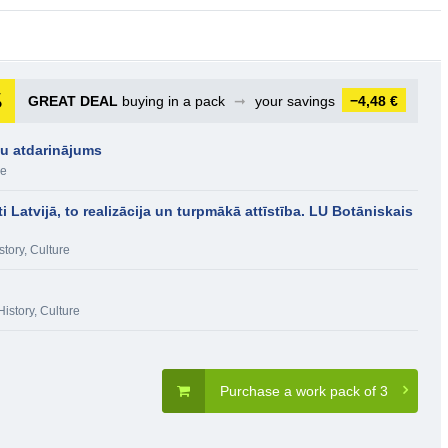
GREAT DEAL
buying in a pack
➞
your savings
−4,48 €
lu atdarinājums
re
 Latvijā, to realizācija un turpmākā attīstība. LU Botāniskais
story, Culture
History, Culture
Purchase a work pack of 3