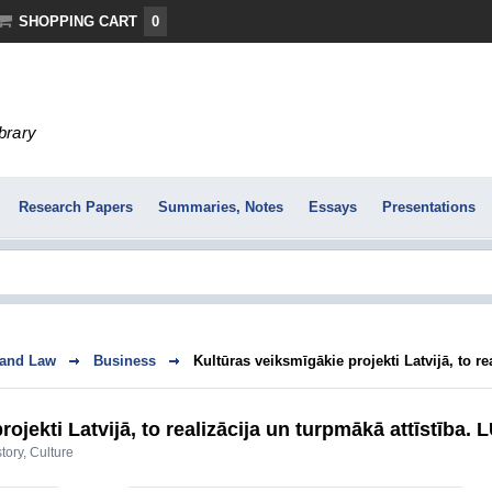
SHOPPING CART
0
ibrary
Research Papers
Summaries, Notes
Essays
Presentations
 and Law
Business
Kultūras veiksmīgākie projekti Latvijā, to rea
ojekti Latvijā, to realizācija un turpmākā attīstība.
tory, Culture