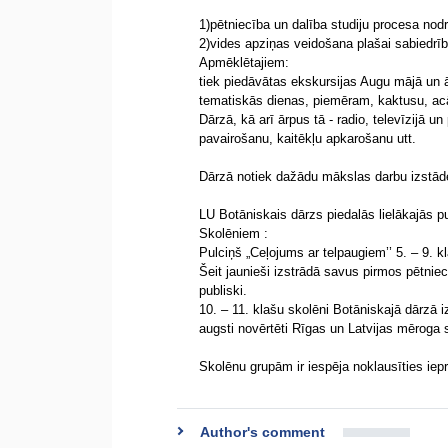
1)pētniecība un dalība studiju procesa nod
2)vides apziņas veidošana plašai sabiedrī
Apmēklētajiem:
tiek piedāvātas ekskursijas Augu mājā un 
tematiskās dienas, piemēram, kaktusu, acāl
Dārzā, kā arī ārpus tā - radio, televīzijā u
pavairošanu, kaitēkļu apkarošanu utt.
Dārzā notiek dažādu mākslas darbu izstād
LU Botāniskais dārzs piedalās lielākajās p
Skolēniem :
Pulciņš „Ceļojums ar telpaugiem’’ 5. – 9.
Šeit jaunieši izstrādā savus pirmos pētnie
publiski.
10. – 11. klašu skolēni Botāniskajā dārzā 
augsti novērtēti Rīgas un Latvijas mēroga
Skolēnu grupām ir iespēja noklausīties ie
Author's comment