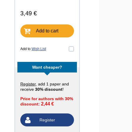
3,49 €
Add to cart
Add to
Wish List
Want cheaper?
Register
, add 1 paper and
receive
30% discount
!
Price for authors with 30%
2,44 €
discount:
Register