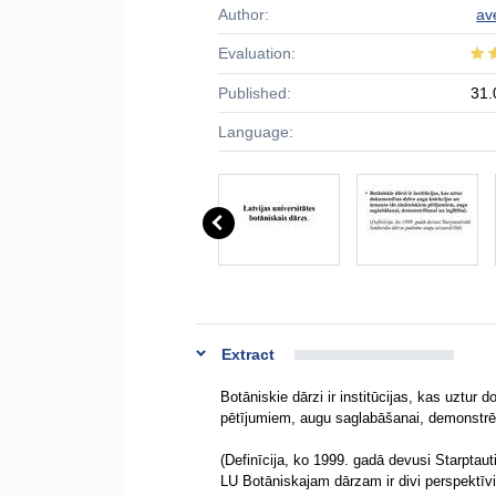
Author:
av
Evaluation:
Published:
31.
Language:
Extract
Botāniskie dārzi ir institūcijas, kas uztu
pētījumiem, augu saglabāšanai, demonstrēša
(Definīcija, ko 1999. gadā devusi Starpta
LU Botāniskajam dārzam ir divi perspektīvi 