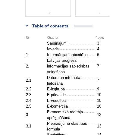
Table of contents
Nr.
Chapter
Page.
Saīsinājumi
3
Ievads
4
1.
Informācijas sabiedrība
6
Latvijas progress
2.
informācijas sabiedrības
7
veidošana
Datoru un interneta
2.1
7
lietošana
2.2
E-izglītība
9
2.3
E-pārvalde
10
2.4
E-veselība
10
2.5
E-komercija
10
Ekonomiskā rādītāja
3.
13
aprēķināšana
Pieprasījuma elastības
3.1
13
formula
Secinājumi
14