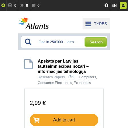
0
0
0
EN
TYPES
Search
Apskats par Latvijas
tautsaimniecības nozari –
informācijas tehnoloģija
Research Papers
9
Computers,
Consumer Electronics
,
Economics
2,99 €
Add to cart