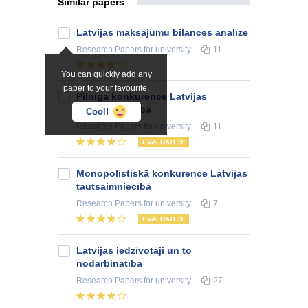
Similar papers
Latvijas maksājumu bilances analīze
Research Papers
for university
11
You can quickly add any
paper to your favourite.
Pilnīga konkurence Latvijas
tautsaimniecībā
Cool!
Research Papers
for university
11
EVALUATED!
Monopolistiskā konkurence Latvijas
tautsaimniecībā
Research Papers
for university
7
EVALUATED!
Latvijas iedzīvotāji un to
nodarbinātība
Research Papers
for university
27