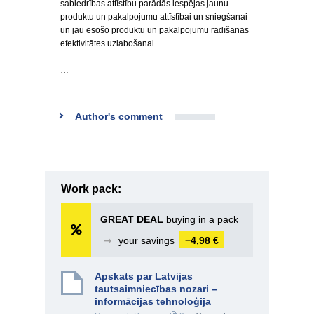
sabiedrības attīstību parādās iespējas jaunu
produktu un pakalpojumu attīstībai un sniegšanai
un jau esošo produktu un pakalpojumu radīšanas
efektivitātes uzlabošanai.
…
Author's comment
Work pack:
GREAT DEAL
buying in a pack
➞
your savings
−4,98 €
Apskats par Latvijas
tautsaimniecības nozari –
informācijas tehnoloģija