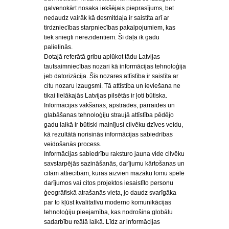
galvenokārt nosaka iekšējais pieprasījums, bet
nedaudz vairāk kā desmitdaļa ir saistīta arī ar
tirdzniecības starpniecības pakalpojumiem, kas
tiek sniegti nerezidentiem. Šī daļa ik gadu
palielinās.
Dotajā referātā gribu aplūkot tādu Latvijas
tautsaimniecības nozari kā informācijas tehnoloģija
jeb datorizācija. Šīs nozares attīstība ir saistīta ar
citu nozaru izaugsmi. Tā attīstība un ieviešana ne
tikai lielākajās Latvijas pilsētās ir ļoti būtiska.
Informācijas vākšanas, apstrādes, pārraides un
glabāšanas tehnoloģiju straujā attīstība pēdējo
gadu laikā ir būtiski mainījusi cilvēku dzīves veidu,
kā rezultātā norisinās informācijas sabiedrības
veidošanās process.
Informācijas sabiedrību raksturo jauna vide cilvēku
savstarpējās sazināšanās, darījumu kārtošanas un
citām attiecībām, kurās aizvien mazāku lomu spēlē
darījumos vai citos projektos iesaistīto personu
ģeogrāfiskā atrašanās vieta, jo daudz svarīgāka
par to kļūst kvalitatīvu moderno komunikācijas
tehnoloģiju pieejamība, kas nodrošina globālu
sadarbību reālā laikā. Līdz ar informācijas