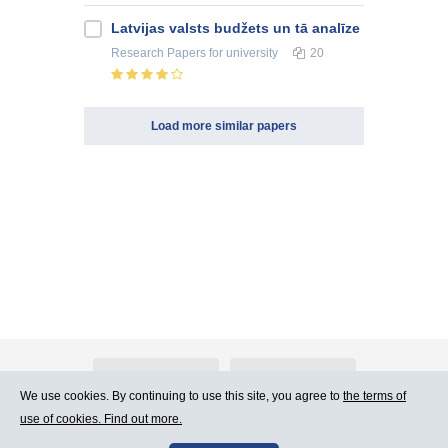
Latvijas valsts budžets un tā analīze
Research Papers
for university
20
Load more similar papers
About Atlants.lv
Advertising
We use cookies. By continuing to use this site, you agree to
the terms of
use of cookies. Find out more.
Contact Us
Terms of Use