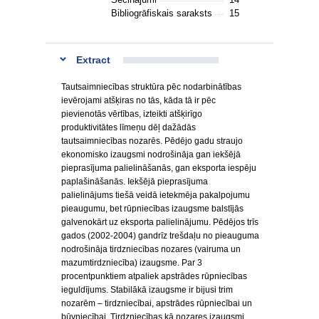
Bibliogrāfiskais saraksts
15
Extract
Tautsaimniecības struktūra pēc nodarbinātības
ievērojami atšķiras no tās, kāda tā ir pēc
pievienotās vērtības, izteikti atšķirīgo
produktivitātes līmeņu dēļ dažādās
tautsaimniecības nozarēs. Pēdējo gadu straujo
ekonomisko izaugsmi nodrošināja gan iekšējā
pieprasījuma palielināšanās, gan eksporta iespēju
paplašināšanās. Iekšējā pieprasījuma
palielinājums tiešā veidā ietekmēja pakalpojumu
pieaugumu, bet rūpniecības izaugsme balstījās
galvenokārt uz eksporta palielinājumu. Pēdējos trīs
gados (2002-2004) gandrīz trešdaļu no pieauguma
nodrošināja tirdzniecības nozares (vairuma un
mazumtirdzniecība) izaugsme. Par 3
procentpunktiem atpaliek apstrādes rūpniecības
ieguldījums. Stabilākā izaugsme ir bijusi trim
nozarēm – tirdzniecībai, apstrādes rūpniecībai un
būvniecībai. Tirdzniecības kā nozares izaugsmi