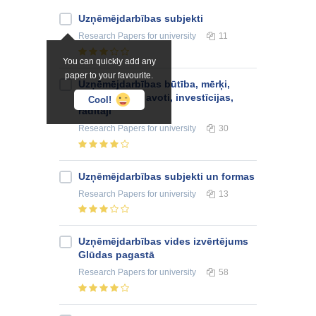
Uzņēmējdarbības subjekti
Research Papers
for university
11
You can quickly add any
paper to your favourite.
Uzņēmējdarbības būtība, mērķi,
finansēšanas avoti, investīcijas,
Cool!
rādītāji
Research Papers
for university
30
Uzņēmējdarbības subjekti un formas
Research Papers
for university
13
Uzņēmējdarbības vides izvērtējums
Glūdas pagastā
Research Papers
for university
58