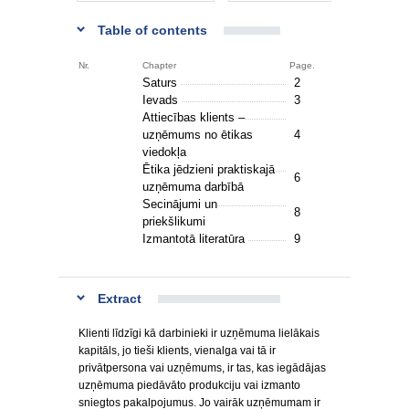
Table of contents
Nr.
Chapter
Page.
Saturs
2
Ievads
3
Attiecības klients –
uzņēmums no ētikas
4
viedokļa
Ētika jēdzieni praktiskajā
6
uzņēmuma darbībā
Secinājumi un
8
priekšlikumi
Izmantotā literatūra
9
Extract
Klienti līdzīgi kā darbinieki ir uzņēmuma lielākais
kapitāls, jo tieši klients, vienalga vai tā ir
privātpersona vai uzņēmums, ir tas, kas iegādājas
uzņēmuma piedāvāto produkciju vai izmanto
sniegtos pakalpojumus. Jo vairāk uzņēmumam ir