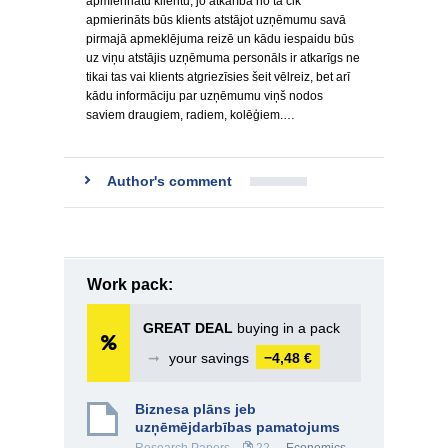
apmierinātu klientu, jo atkarībā no tā cik
apmierināts būs klients atstājot uzņēmumu savā
pirmajā apmeklējuma reizē un kādu iespaidu būs
uz viņu atstājis uzņēmuma personāls ir atkarīgs ne
tikai tas vai klients atgriezīsies šeit vēlreiz, bet arī
kādu informāciju par uzņēmumu viņš nodos
saviem draugiem, radiem, kolēģiem.…
Author's comment
Work pack:
GREAT DEAL
buying in a pack
➞
your savings
−4,48 €
Biznesa plāns jeb
uzņēmējdarbības pamatojums