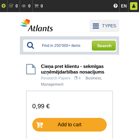
0
0
0
EN
TYPES
Search
Cieņa pret klientu - sekmīgas
uzņēmējdarbības nosacījums
Research Papers
4
Business
,
Management
0,99 €
Add to cart