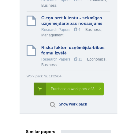
Research Papers
22
Economics
,
Business
Cieņa pret klientu - sekmīgas
uzņēmējdarbības nosacījums
Research Papers
4
Business
,
Management
Riska faktori uzņēmējdarbības
formu izvēlē
Research Papers
11
Economics
,
Business
Work pack Nr. 1132454
Purchase a work pack of 3
Show work pack
Similar papers