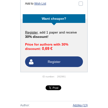
Add to
Wish List
Want cheaper?
Register
, add 1 paper and receive
30% discount
!
Price for authors with 30%
0,69 €
discount:
Register
ID number:
262961
Author:
Adzika
(13)