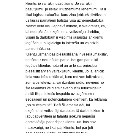
klientu, jo vairāk ir pasūtījumu. Jo vairāk ir
pasūtījumu, jo lielāki ir uzņēmuma ieņēmumi. Tā ir
tikai loģiska sakarība, kuru zina jebkurš cilvēks un
uz kuras pamatiem balstās visa uzņēmējdarbība.
Ņemot vērā visu iepriekš minēto, ir skaidrs tas, ka,
lai nodrošinātu uzņēmuma veiksmīgu darbību,
visām tā darbībām ir vispirms jāsaistās ar klientu
iegūšanu un ilglaicīgu to interešu un vajadzību
apmierināšanu.
Klientu uzmanības piesaistīšana ir vesela „māksla”,
bet šoreiz nerunāsim par to, bet gan par to kā
iegūtos klientus noturēt un ar to starpniecību
piesaistīt arvien vairāk jaunu klientu. Jo lai arī cik
liela vara būtu reklāmai, kuru redzam laikrakstos,
žurnālos televīzijā, vai dzirdam radio, neviens no
šie reklāmas veidiem nevar būt tik ietekmīgs un
atstāt tik paliekošu iespaidu uz uzņēmuma
esošajiem un potenciālajiem klientiem, kā reklāma
„no mutes mutē”. Tieši šī iemesla dēļ, lai
uzņēmums veiksmīgi darbotos, tā darbiniekiem ir
jābūt apveltītiem ar talantu jebkuru nejaušu
apmeklētāju padarīt par klientu, un, kas nav
mazsvarīgi, ne tikai par klientu, bet par ļoti