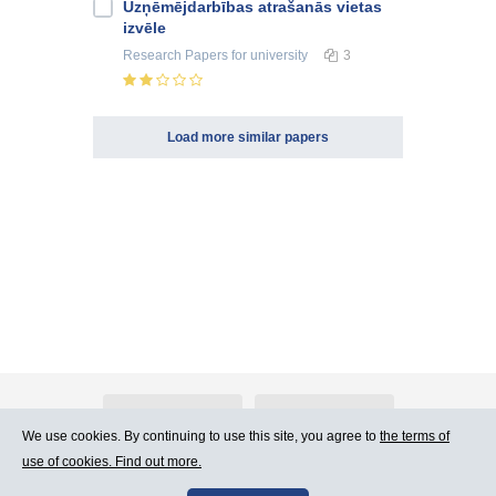
Uzņēmējdarbības atrašanās vietas
izvēle
Research Papers
for university
3
Load more similar papers
About Atlants.lv
Advertising
We use cookies. By continuing to use this site, you agree to
the terms of
use of cookies. Find out more.
Contact Us
Terms of Use