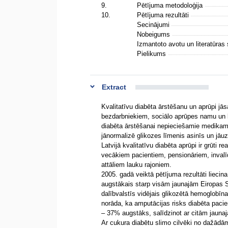
9.
Pētījuma metodoloģija
10.
Pētījuma rezultāti
Secinājumi
Nobeigums
Izmantoto avotu un literatūras
Pielikums
Extract
Kvalitatīvu diabēta ārstēšanu un aprūpi j
bezdarbniekiem, sociālo aprūpes namu un 
diabēta ārstēšanai nepieciešamie medikamen
jānormalizē glikozes līmenis asinīs un jāuz
Latvijā kvalitatīvu diabēta aprūpi ir grūt
vecākiem pacientiem, pensionāriem, invalī
attāliem lauku rajoniem.
2005. gadā veiktā pētījuma rezultāti liecin
augstākais starp visām jaunajām Eiropas S
dalībvalstīs vidējais glikozētā hemoglobīn
norāda, ka amputācijas risks diabēta paci
– 37% augstāks, salīdzinot ar citām jauna
Ar cukura diabētu slimo cilvēki no dažādām