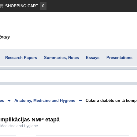
SHOPPING CART
0
ibrary
Research Papers
Summaries, Notes
Essays
Presentations
es
Anatomy, Medicine and Hygiene
Cukura diabēts un tā komp
omplikācijas NMP etapā
 Medicine and Hygiene