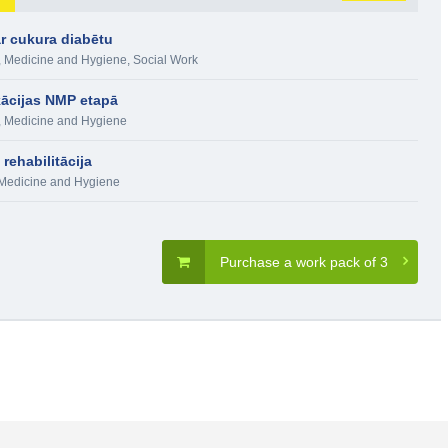
r cukura diabētu
 Medicine and Hygiene
,
Social Work
kācijas NMP etapā
 Medicine and Hygiene
rehabilitācija
Medicine and Hygiene
Purchase a work pack of 3