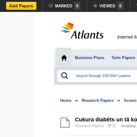
Add Papers
MARKED
0
VIEWED
0
internet l
Business Plans
Term Papers
Home
Research Papers
Scienc
Cukura diabēts un tā k
Research Papers
32
Anatomy,