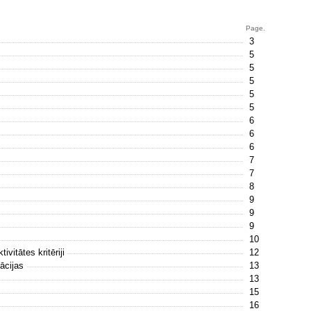
Page.
3
5
5
5
5
5
6
6
6
7
7
8
9
9
9
10
ivitātes kritēriji
12
kācijas
13
13
15
16