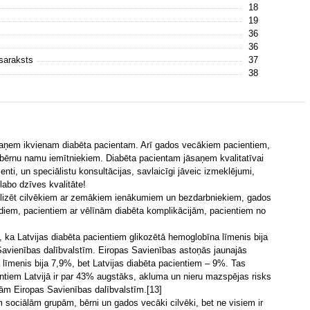
18
19
36
36
 saraksts
37
38
āsaņem ikvienam diabēta pacientam. Arī gados vecākiem pacientiem,
bērnu namu iemītniekiem. Diabēta pacientam jāsaņem kvalitatīvai
ti, un speciālistu konsultācijas, savlaicīgi jāveic izmeklējumi,
labo dzīves kvalitāte!
i realizēt cilvēkiem ar zemākiem ienākumiem un bezdarbniekiem, gados
diem, pacientiem ar vēlīnām diabēta komplikācijām, pacientiem no
a, ka Latvijas diabēta pacientiem glikozētā hemoglobīna līmenis bija
avienības dalībvalstīm. Eiropas Savienības astoņās jaunajās
a līmenis bija 7,9%, bet Latvijas diabēta pacientiem – 9%. Tas
entiem Latvijā ir par 43% augstāks, akluma un nieru mazspējas risks
jām Eiropas Savienības dalībvalstīm.[13]
 sociālām grupām, bērni un gados vecāki cilvēki, bet ne visiem ir