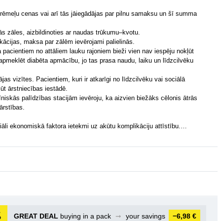
rēmeļu cenas vai arī tās jāiegādājas par pilnu samaksu un šī summa
ās zāles, aizbildinoties ar naudas trūkumu–kvotu.
ikācijas, maksa par zālēm ievērojami palielinās.
 pacientiem no attāliem lauku rajoniem bieži vien nav iespēju nokļūt
 apmeklēt diabēta apmācību, jo tas prasa naudu, laiku un līdzcilvēku
s vizītes. Pacientiem, kuri ir atkarīgi no līdzcilvēku vai sociālā
ļūt ārstniecības iestādē.
niskās palīdzības stacijām ievēroju, ka aizvien biežāks cēlonis ātrās
ārstības.
ciāli ekonomiskā faktora ietekmi uz akūtu komplikāciju attīstību.…
GREAT DEAL
buying in a pack
➞
your savings
−6,98 €