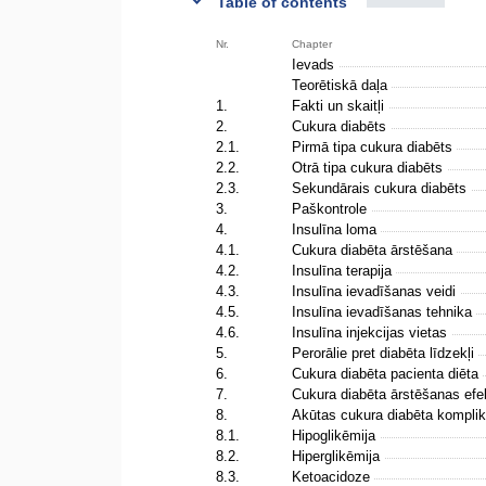
Table of contents
Nr.
Chapter
Ievads
Teorētiskā daļa
1.
Fakti un skaitļi
2.
Cukura diabēts
2.1.
Pirmā tipa cukura diabēts
2.2.
Otrā tipa cukura diabēts
2.3.
Sekundārais cukura diabēts
3.
Paškontrole
4.
Insulīna loma
4.1.
Cukura diabēta ārstēšana
4.2.
Insulīna terapija
4.3.
Insulīna ievadīšanas veidi
4.5.
Insulīna ievadīšanas tehnika
4.6.
Insulīna injekcijas vietas
5.
Perorālie pret diabēta līdzekļi
6.
Cukura diabēta pacienta diēta
7.
Cukura diabēta ārstēšanas efekt
8.
Akūtas cukura diabēta kompli
8.1.
Hipoglikēmija
8.2.
Hiperglikēmija
8.3.
Ketoacidoze