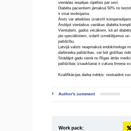
vienādas iespējas rūpēties par sevi.
Diabēta pacientiem jāmaksā 50% no testst
ir visai ievērojama.
Ārsts var atteikties izrakstīt kompensējam
Ārstējot vienlaikus vairākas diabēta kompl
Vientuļiem, gados vecākiem, kā arī diabēta
pie speciālistiem, izdarīt izmeklējumus un
palīdzību.
Latvijā valsts neapmaksā endokrinologa māja
darbinieka palīdzības, var būt grūtības nok
Strādājot gadu vienā no Rīgas ātrās medicī
palīdzības izsaukšanai ir cukura līmeņa sv
Kvalifikācijas darba mērķis: noskaidrot so
Author's comment
Work pack: