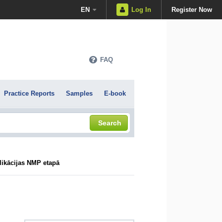
EN
Log In
Register Now
FAQ
Practice Reports
Samples
E-book
Search
likācijas NMP etapā