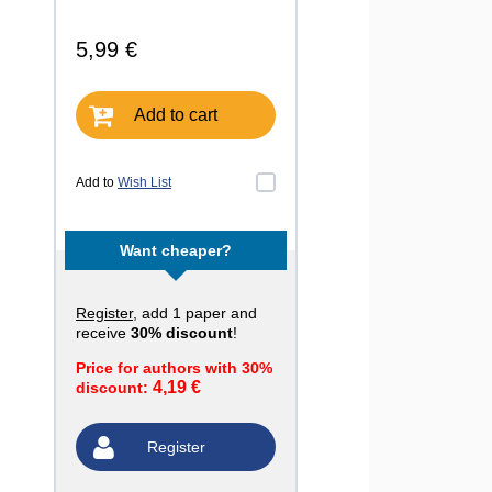
5,99 €
Add to cart
Add to
Wish List
Want cheaper?
Register
, add 1 paper and
receive
30% discount
!
Price for authors with 30%
4,19 €
discount:
Register