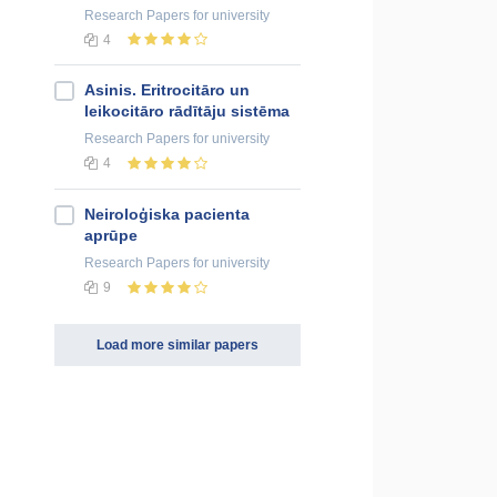
Research Papers
for university
4
Asinis. Eritrocitāro un
leikocitāro rādītāju sistēma
Research Papers
for university
4
Neiroloģiska pacienta
aprūpe
Research Papers
for university
9
Load more similar papers