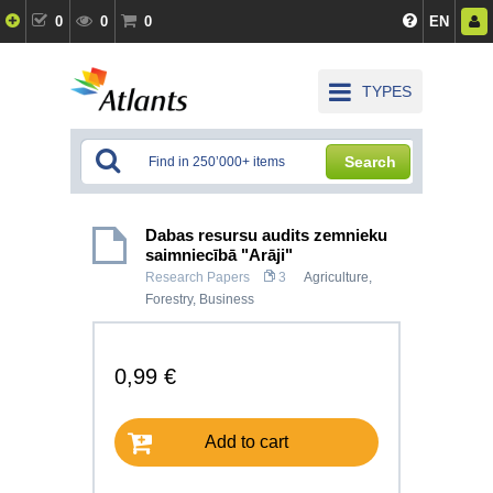
0
0
0
EN
TYPES
Search
Dabas resursu audits zemnieku
saimniecībā "Arāji"
Research Papers
3
Agriculture,
Forestry
,
Business
0,99 €
Add to cart