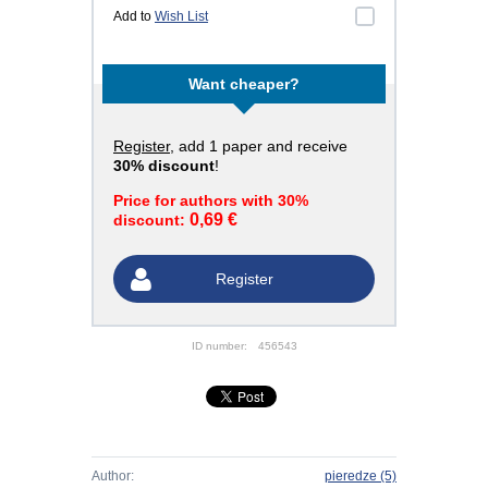
Add to
Wish List
Want cheaper?
Register
, add 1 paper and receive
30% discount
!
Price for authors with 30%
0,69 €
discount:
Register
ID number:
456543
Author:
pieredze
(5)