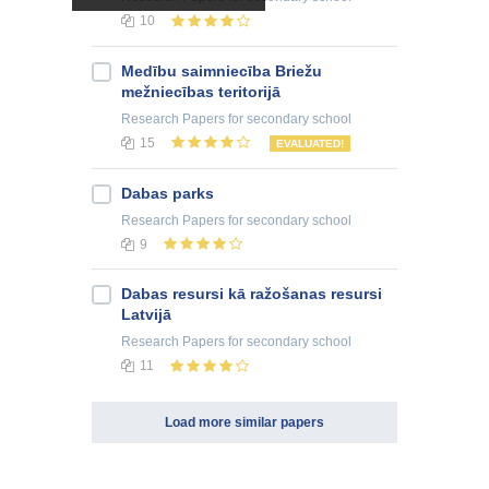
10
Medību saimniecība Briežu
mežniecības teritorijā
Research Papers
for secondary school
15
EVALUATED!
Dabas parks
Research Papers
for secondary school
9
Dabas resursi kā ražošanas resursi
Latvijā
Research Papers
for secondary school
11
Load more similar papers