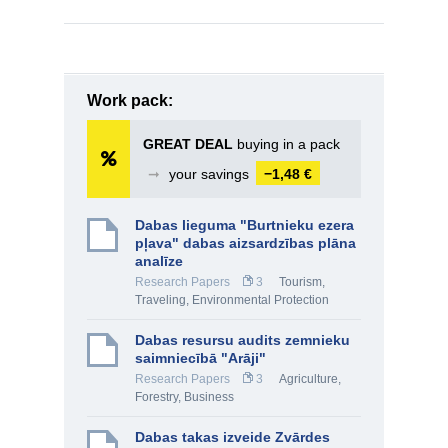
Work pack:
GREAT DEAL
buying in a pack
➞
your savings
−1,48 €
Dabas lieguma "Burtnieku ezera
pļava" dabas aizsardzības plāna
analīze
Research Papers
3
Tourism,
Traveling
,
Environmental Protection
Dabas resursu audits zemnieku
saimniecībā "Arāji"
Research Papers
3
Agriculture,
Forestry
,
Business
Dabas takas izveide Zvārdes