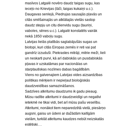
masīvos Latgalē novēro daudz taigas sugu, kas
ieceļo no Krievijas (lāči, taigas kukaiņi u.c.).
Daugavas senlejā, Piedrujas sausajās pļavās un
citās smilšainajās un atklātajās vietās sastop
daudz stepju un citu dienvidu sugu (tauriņi,
vaboles, sēnes u.c.). Latgalē konstatēts vairāk
nekā 1850 vaboļu sugu.
Latvijas lielās platībās saglabājušās sugas un
biotopi, kuri citās Eiropas zemēs ir reti vai pat
gandrīz izzuduši. Piekrastes mitrāji, mitrie meži, lieli
un neskarti purvi, kā arī dabiskās un pusdabiskās
pļavas ir uzskatāmas par nacionālas un
starptautiskas nozīmes dabas bagātībām.
Viens no galvenajiem Latvijas vides aizsardzības
politikas mērķiem ir nepieļaut bioloģiskās
daudzveidības samazināšanos.
Sadzīves atkritumu daudzums ik gadu pieaug.
Mūsu radītie atkritumi ir daudzveidīgi un negatīvi
ietekmē ne tikai vidi, bet arī mūsu pašu veselību.
Atkritumi, nonākot tiem neparedzētā vietā, piesārņo
augsni, gaisu un ūdeni ar dažādām kaitīgām
vielām, turklāt atkritumu kaudzes nebūt neizskatās
estētiski.…