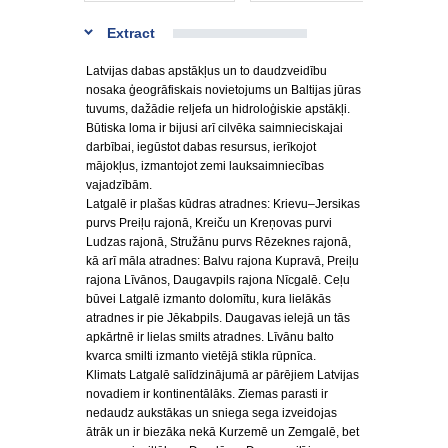
Extract
Latvijas dabas apstākļus un to daudzveidību
nosaka ģeogrāfiskais novietojums un Baltijas jūras
tuvums, dažādie reljefa un hidroloģiskie apstākļi.
Būtiska loma ir bijusi arī cilvēka saimnieciskajai
darbībai, iegūstot dabas resursus, ierīkojot
mājokļus, izmantojot zemi lauksaimniecības
vajadzībām.
Latgalē ir plašas kūdras atradnes: Krievu–Jersikas
purvs Preiļu rajonā, Kreiču un Kreņovas purvi
Ludzas rajonā, Stružānu purvs Rēzeknes rajonā,
kā arī māla atradnes: Balvu rajona Kupravā, Preiļu
rajona Līvānos, Daugavpils rajona Nīcgalē. Ceļu
būvei Latgalē izmanto dolomītu, kura lielākās
atradnes ir pie Jēkabpils. Daugavas ielejā un tās
apkārtnē ir lielas smilts atradnes. Līvānu balto
kvarca smilti izmanto vietējā stikla rūpnīca.
Klimats Latgalē salīdzinājumā ar pārējiem Latvijas
novadiem ir kontinentālāks. Ziemas parasti ir
nedaudz aukstākas un sniega sega izveidojas
ātrāk un ir biezāka nekā Kurzemē un Zemgalē, bet