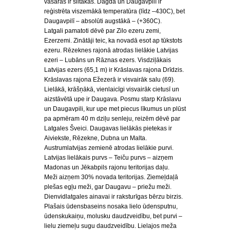
vasaras ir siltākas. Dagdā un Daugavpilī ir
reģistrēta viszemākā temperatūra (līdz –430C), bet
Daugavpilī – absolūti augstākā – (+360C).
Latgali pamatoti dēvē par Zilo ezeru zemi,
Ezerzemi. Zinātāji teic, ka novadā esot ap tūkstots
ezeru. Rēzeknes rajonā atrodas lielākie Latvijas
ezeri – Lubāns un Rāznas ezers. Visdziļākais
Latvijas ezers (65,1 m) ir Krāslavas rajona Drīdzis.
Krāslavas rajona Ežezerā ir visvairāk salu (69).
Lielākā, krāšņākā, vienlaicīgi visvairāk cietusī un
aizstāvētā upe ir Daugava. Posmu starp Krāslavu
un Daugavpili, kur upe met piecus līkumus un plūst
pa apmēram 40 m dziļu senleju, reizēm dēvē par
Latgales Šveici. Daugavas lielākās pietekas ir
Aiviekste, Rēzekne, Dubna un Malta.
Austrumlatvijas zemienē atrodas lielākie purvi.
Latvijas lielākais purvs – Teiču purvs – aizņem
Madonas un Jēkabpils rajonu teritorijas daļu.
Meži aizņem 30% novada teritorijas. Ziemeļdaļā
plešas egļu meži, gar Daugavu – priežu meži.
Dienvidlatgales ainavai ir raksturīgas bērzu birzis.
Plašais ūdensbaseins nosaka lielo ūdensputnu,
ūdenskukaiņu, molusku daudzveidību, bet purvi –
lielu ziemeļu sugu daudzveidību. Lielajos meža