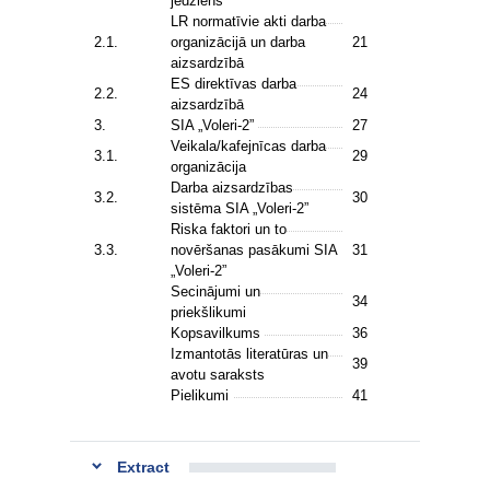
jēdziens
LR normatīvie akti darba
2.1.
organizācijā un darba
21
aizsardzībā
ES direktīvas darba
2.2.
24
aizsardzībā
3.
SIA „Voleri-2”
27
Veikala/kafejnīcas darba
3.1.
29
organizācija
Darba aizsardzības
3.2.
30
sistēma SIA „Voleri-2”
Riska faktori un to
3.3.
novēršanas pasākumi SIA
31
„Voleri-2”
Secinājumi un
34
priekšlikumi
Kopsavilkums
36
Izmantotās literatūras un
39
avotu saraksts
Pielikumi
41
Extract