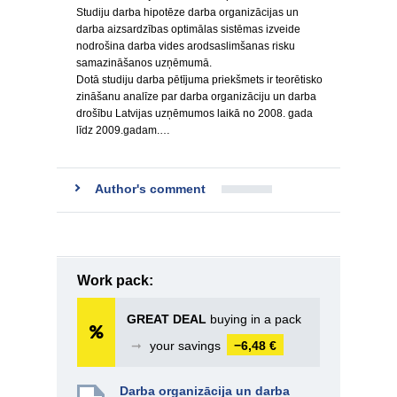
Studiju darba hipotēze darba organizācijas un
darba aizsardzības optimālas sistēmas izveide
nodrošina darba vides arodsaslimšanas risku
samazināšanos uzņēmumā.
Dotā studiju darba pētījuma priekšmets ir teorētisko
zināšanu analīze par darba organizāciju un darba
drošību Latvijas uzņēmumos laikā no 2008. gada
līdz 2009.gadam.…
Author's comment
Work pack:
GREAT DEAL
buying in a pack
➞
your savings
−6,48 €
Darba organizācija un darba