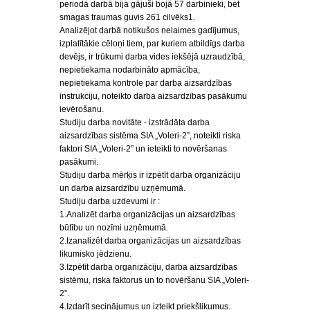
periodā darbā bija gājuši bojā 57 darbinieki, bet
smagas traumas guvis 261 cilvēks1.
Analizējot darbā notikušos nelaimes gadījumus,
izplatītākie cēloņi tiem, par kuriem atbildīgs darba
devējs, ir trūkumi darba vides iekšējā uzraudzībā,
nepietiekama nodarbināto apmācība,
nepietiekama kontrole par darba aizsardzības
instrukciju, noteikto darba aizsardzības pasākumu
ievērošanu.
Studiju darba novitāte - izstrādāta darba
aizsardzības sistēma SIA „Voleri-2”, noteikti riska
faktori SIA „Voleri-2” un ieteikti to novēršanas
pasākumi.
Studiju darba mērķis ir izpētīt darba organizāciju
un darba aizsardzību uzņēmumā.
Studiju darba uzdevumi ir :
1.Analizēt darba organizācijas un aizsardzības
būtību un nozīmi uzņēmumā.
2.Izanalizēt darba organizācijas un aizsardzības
likumisko jēdzienu.
3.Izpētīt darba organizāciju, darba aizsardzības
sistēmu, riska faktorus un to novēršanu SIA „Voleri-
2”.
4.Izdarīt secinājumus un izteikt priekšlikumus.