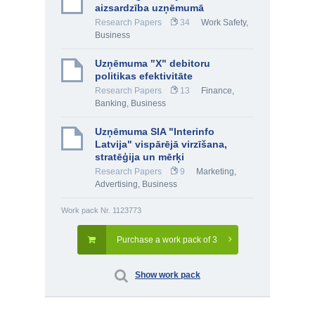
aizsardzība uzņēmumā
Research Papers
34
Work Safety
,
Business
Uzņēmuma "X" debitoru
politikas efektivitāte
Research Papers
13
Finance,
Banking
,
Business
Uzņēmuma SIA "Interinfo
Latvija" vispārējā virzīšana,
stratēģija un mērķi
Research Papers
9
Marketing,
Advertising
,
Business
Work pack Nr. 1123773
Purchase a work pack of 3
Show work pack