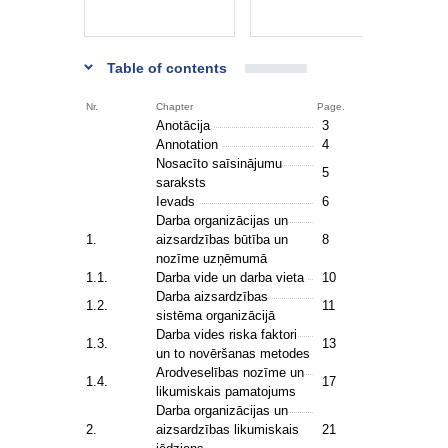
Table of contents
Nr.
Chapter
Page.
Anotācija
3
Annotation
4
Nosacīto saīsinājumu
5
saraksts
Ievads
6
Darba organizācijas un
1.
aizsardzības būtība un
8
nozīme uzņēmumā
1.1.
Darba vide un darba vieta
10
Darba aizsardzības
1.2.
11
sistēma organizācijā
Darba vides riska faktori
1.3.
13
un to novēršanas metodes
Arodveselības nozīme un
1.4.
17
likumiskais pamatojums
Darba organizācijas un
2.
aizsardzības likumiskais
21