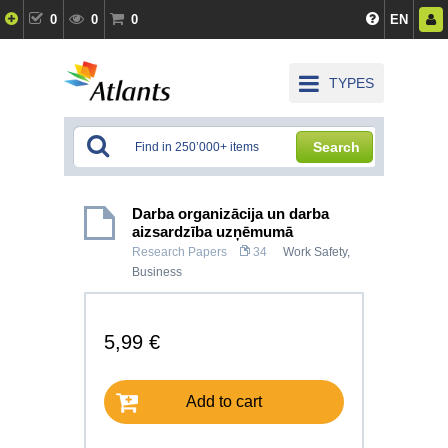
0
0
0
EN
TYPES
Search
Darba organizācija un darba
aizsardzība uzņēmumā
Research Papers
34
Work Safety
,
Business
5,99 €
Add to cart