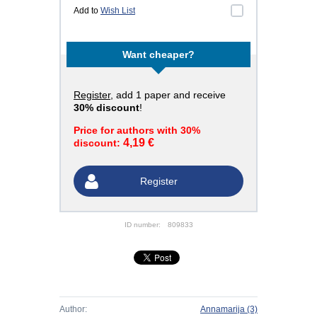
Add to
Wish List
Want cheaper?
Register
, add 1 paper and receive
30% discount
!
Price for authors with 30%
4,19 €
discount:
Register
ID number:
809833
Author:
Annamarija
(3)