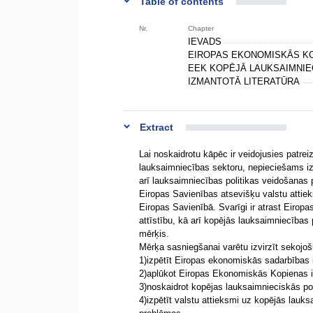
Table of contents
Nr.
Chapter
IEVADS
EIROPAS EKONOMISKĀS KO
EEK KOPĒJĀ LAUKSAIMNIE
IZMANTOTĀ LITERATŪRA
Extract
Lai noskaidrotu kāpēc ir veidojusies patrei
lauksaimniecības sektoru, nepieciešams iz
arī lauksaimniecības politikas veidošanas 
Eiropas Savienības atsevišķu valstu attie
Eiropas Savienībā. Svarīgi ir atrast Eirop
attīstību, kā arī kopējās lauksaimniecības 
mērķis.
Mērķa sasniegšanai varētu izvirzīt sekoj
1)izpētīt Eiropas ekonomiskās sadarbības
2)aplūkot Eiropas Ekonomiskās Kopienas i
3)noskaidrot kopējas lauksaimnieciskās pol
4)izpētīt valstu attieksmi uz kopējās lauk