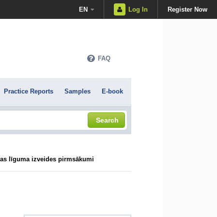
EN
Log In
Register Now
FAQ
Practice Reports
Samples
E-book
Search
as līguma izveides pirmsākumi