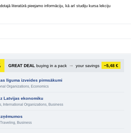
tajā literatūrā pieejamo informāciju, kā arī studiju kursa lekciju
GREAT DEAL
buying in a pack
➞
your savings
−5,48 €
as līguma izveides pirmsākumi
onal Organizations
,
Economics
uz Latvijas ekonomiku
s
,
International Organizations
,
Business
a uzņēmumos
 Traveling
,
Business