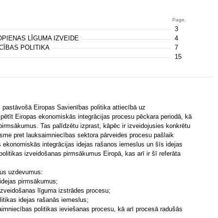
Page.
3
PIENAS LĪGUMA IZVEIDE
4
CĪBAS POLITIKA
7
15
z pastāvošā Eiropas Savienības politika attiecībā uz
pētīt Eiropas ekonomiskās integrācijas procesu pēckara periodā, kā
pirmsākumus. Tas palīdzētu izprast, kāpēc ir izveidojusies konkrētu
ksme pret lauksaimniecības sektora pārveides procesu pašlaik
as ekonomiskās integrācijas idejas rašanos iemeslus un šīs idejas
politikas izveidošanas pirmsākumus Eiropā, kas arī ir šī referāta
ošus uzdevumus:
 idejas pirmsākumus;
zveidošanas līguma izstrādes procesu;
itikas idejas rašanās iemeslus;
saimniecības politikas ieviešanas procesu, kā arī procesā radušās