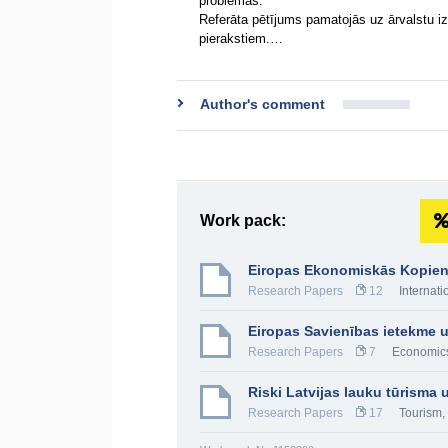
problēmas.
Referāta pētījums pamatojās uz ārvalstu izdo
pierakstiem.…
Author's comment
Work pack:
Eiropas Ekonomiskās Kopien
Research Papers
12
Internati
Eiropas Savienības ietekme 
Research Papers
7
Economic
Riski Latvijas lauku tūrism
Research Papers
17
Tourism,