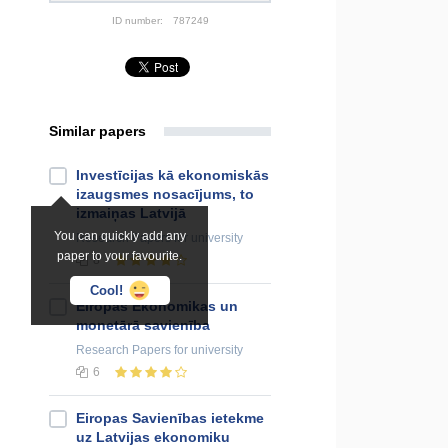
ID number:
787249
Similar papers
Investīcijas kā ekonomiskās
izaugsmes nosacījums, to
izmaiņas Latvijā
You can quickly add any
Research Papers
for university
paper to your favourite.
8
Cool!
Eiropas Ekonomikas un
monetārā savienība
Research Papers
for university
6
Eiropas Savienības ietekme
uz Latvijas ekonomiku