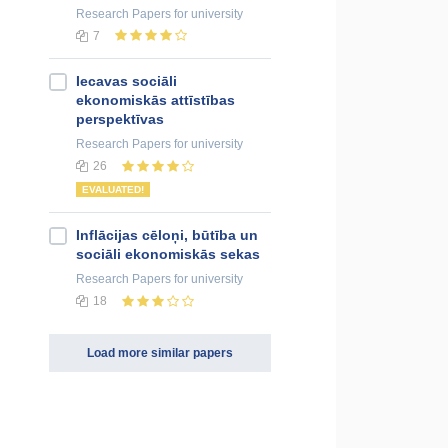
Research Papers
for university
7
Iecavas sociāli
ekonomiskās attīstības
perspektīvas
Research Papers
for university
26
EVALUATED!
Inflācijas cēloņi, būtība un
sociāli ekonomiskās sekas
Research Papers
for university
18
Load more similar papers