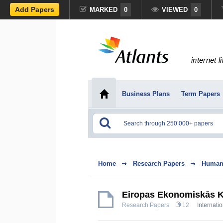
Add Papers
MARKED
0
VIEWED
0
internet l
Business Plans
Term Papers
Home
Research Papers
Humani
Eiropas Ekonomiskās K
Research Papers
12
Internati