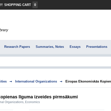
SHOPPING CART
0
ibrary
Research Papers
Summaries, Notes
Essays
Presentations
ties
International Organizations
Eiropas Ekonomiskās Kopien
opienas līguma izveides pirmsākumi
onal Organizations
,
Economics