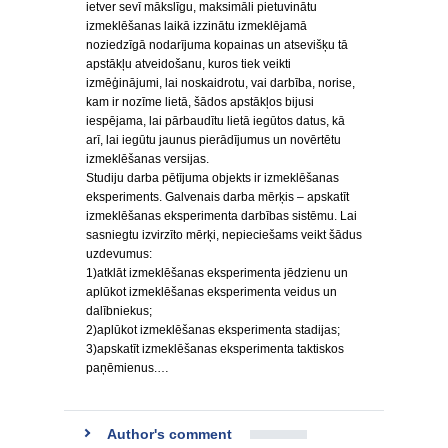
ietver sevī mākslīgu, maksimāli pietuvinātu
izmeklēšanas laikā izzinātu izmeklējamā
noziedzīgā nodarījuma kopainas un atsevišķu tā
apstākļu atveidošanu, kuros tiek veikti
izmēģinājumi, lai noskaidrotu, vai darbība, norise,
kam ir nozīme lietā, šādos apstākļos bijusi
iespējama, lai pārbaudītu lietā iegūtos datus, kā
arī, lai iegūtu jaunus pierādījumus un novērtētu
izmeklēšanas versijas.
Studiju darba pētījuma objekts ir izmeklēšanas
eksperiments. Galvenais darba mērķis – apskatīt
izmeklēšanas eksperimenta darbības sistēmu. Lai
sasniegtu izvirzīto mērķi, nepieciešams veikt šādus
uzdevumus:
1)atklāt izmeklēšanas eksperimenta jēdzienu un
aplūkot izmeklēšanas eksperimenta veidus un
dalībniekus;
2)aplūkot izmeklēšanas eksperimenta stadijas;
3)apskatīt izmeklēšanas eksperimenta taktiskos
paņēmienus.…
Author's comment