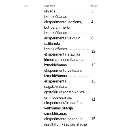
Nr.
Chapter
Page.
Ievads
3
Izmeklēšanas
eksperimenta jēdziens,
4
būtība un mērķi
Izmeklēšanas
eksperimenta veidi un
8
dalībnieki
Izmeklēšanas
12
eksperimenta stadijas
lēmuma pieņemšana par
izmeklēšanas
12
eksperimenta veikšanu
izmeklēšanas
eksperimenta
13
sagatavošana
apstākļu rekonstrukcijas
un modelēšanas,
14
eksperimentālo darbību
veikšanas stadija
izmeklēšanas
eksperimenta gaitas un
15
rezultātu fiksācijas stadija