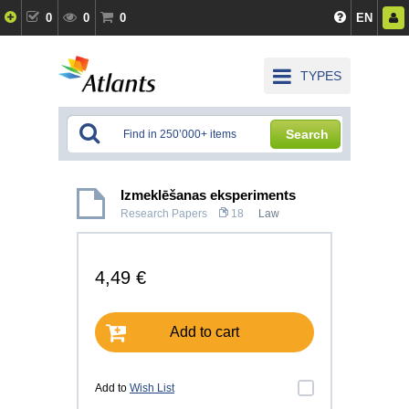
0
0
0
EN
TYPES
Search
Izmeklēšanas eksperiments
Research Papers
18
Law
4,49 €
Add to cart
Add to
Wish List