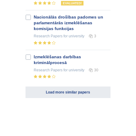
EVALUATED!
Nacionālās drošības padomes un
parlamentārās izmeklēšanas
komisijas funkcijas
Research Papers
for university
3
Izmeklēšanas darbības
kriminālprocesā
Research Papers
for university
30
Load more similar papers