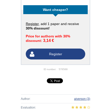
Want cheaper?
Register
, add 1 paper and receive
30% discount
!
Price for authors with 30%
3,14 €
discount:
Register
ID number:
576568
Author:
aiverson
(3)
Evaluation: