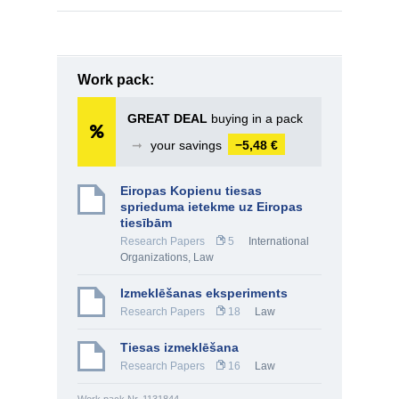
Work pack:
GREAT DEAL
buying in a pack
➞
your savings
−5,48 €
Eiropas Kopienu tiesas
sprieduma ietekme uz Eiropas
tiesībām
Research Papers
5
International
Organizations
,
Law
Izmeklēšanas eksperiments
Research Papers
18
Law
Tiesas izmeklēšana
Research Papers
16
Law