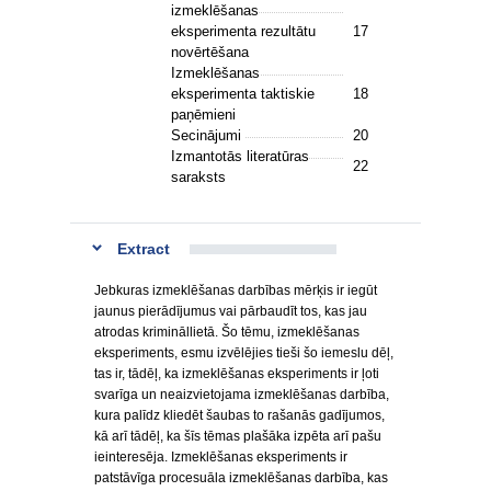
izmeklēšanas
eksperimenta rezultātu
17
novērtēšana
Izmeklēšanas
eksperimenta taktiskie
18
paņēmieni
Secinājumi
20
Izmantotās literatūras
22
saraksts
Extract
Jebkuras izmeklēšanas darbības mērķis ir iegūt
jaunus pierādījumus vai pārbaudīt tos, kas jau
atrodas krimināllietā. Šo tēmu, izmeklēšanas
eksperiments, esmu izvēlējies tieši šo iemeslu dēļ,
tas ir, tādēļ, ka izmeklēšanas eksperiments ir ļoti
svarīga un neaizvietojama izmeklēšanas darbība,
kura palīdz kliedēt šaubas to rašanās gadījumos,
kā arī tādēļ, ka šīs tēmas plašāka izpēta arī pašu
ieinteresēja. Izmeklēšanas eksperiments ir
patstāvīga procesuāla izmeklēšanas darbība, kas