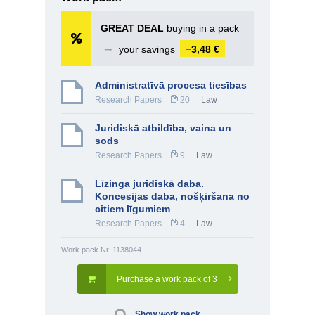
GREAT DEAL
buying in a pack
➞
your savings
−3,48 €
Administratīvā procesa tiesības
Research Papers
20
Law
Juridiskā atbildība, vaina un
sods
Research Papers
9
Law
Līzinga juridiskā daba.
Koncesijas daba, nošķiršana no
citiem līgumiem
Research Papers
4
Law
Work pack Nr. 1138044
Purchase a work pack of 3
Show work pack