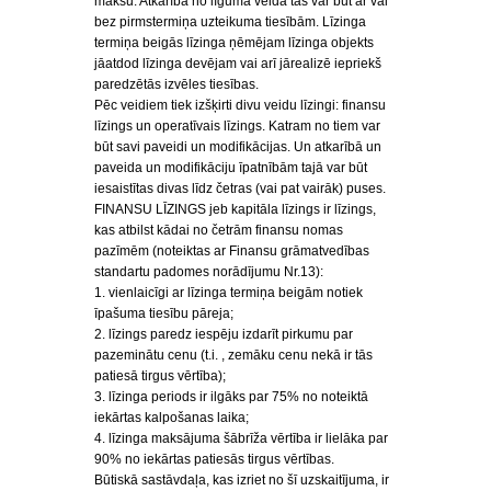
maksu. Atkarībā no līguma veida tas var būt ar vai
bez pirmstermiņa uzteikuma tiesībām. Līzinga
termiņa beigās līzinga ņēmējam līzinga objekts
jāatdod līzinga devējam vai arī jārealizē iepriekš
paredzētās izvēles tiesības.
Pēc veidiem tiek izšķirti divu veidu līzingi: finansu
līzings un operatīvais līzings. Katram no tiem var
būt savi paveidi un modifikācijas. Un atkarībā un
paveida un modifikāciju īpatnībām tajā var būt
iesaistītas divas līdz četras (vai pat vairāk) puses.
FINANSU LĪZINGS jeb kapitāla līzings ir līzings,
kas atbilst kādai no četrām finansu nomas
pazīmēm (noteiktas ar Finansu grāmatvedības
standartu padomes norādījumu Nr.13):
1. vienlaicīgi ar līzinga termiņa beigām notiek
īpašuma tiesību pāreja;
2. līzings paredz iespēju izdarīt pirkumu par
pazeminātu cenu (t.i. , zemāku cenu nekā ir tās
patiesā tirgus vērtība);
3. līzinga periods ir ilgāks par 75% no noteiktā
iekārtas kalpošanas laika;
4. līzinga maksājuma šābrīža vērtība ir lielāka par
90% no iekārtas patiesās tirgus vērtības.
Būtiskā sastāvdaļa, kas izriet no šī uzskaitījuma, ir