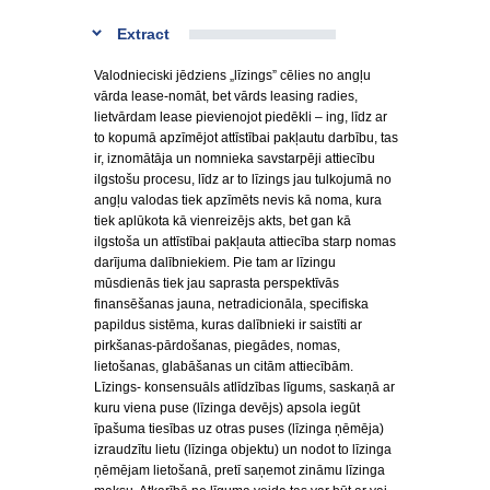
Extract
Valodnieciski jēdziens „līzings” cēlies no angļu
vārda lease-nomāt, bet vārds leasing radies,
lietvārdam lease pievienojot piedēkli – ing, līdz ar
to kopumā apzīmējot attīstībai pakļautu darbību, tas
ir, iznomātāja un nomnieka savstarpēji attiecību
ilgstošu procesu, līdz ar to līzings jau tulkojumā no
angļu valodas tiek apzīmēts nevis kā noma, kura
tiek aplūkota kā vienreizējs akts, bet gan kā
ilgstoša un attīstībai pakļauta attiecība starp nomas
darījuma dalībniekiem. Pie tam ar līzingu
mūsdienās tiek jau saprasta perspektīvās
finansēšanas jauna, netradicionāla, specifiska
papildus sistēma, kuras dalībnieki ir saistīti ar
pirkšanas-pārdošanas, piegādes, nomas,
lietošanas, glabāšanas un citām attiecībām.
Līzings- konsensuāls atlīdzības līgums, saskaņā ar
kuru viena puse (līzinga devējs) apsola iegūt
īpašuma tiesības uz otras puses (līzinga ņēmēja)
izraudzītu lietu (līzinga objektu) un nodot to līzinga
ņēmējam lietošanā, pretī saņemot zināmu līzinga