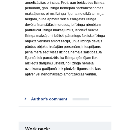
amortizācijas princips. Proti, gan beidzoties līzinga
periodam, gan līzinga ņēmējam pārtraucot nomas
maksājumus pirms līzinga līguma noteiktā termiņa
beigām, pilnā apmērā tiek aizsargātas līzinga
devēja finansiālās intereses, jo līzinga ņēmējam
pārtraucot līzinga maksājumus, iepriekš veiktie
līzinga maksājumi būtiski pārsniegs faktisko līzinga
objekta vērtības amortizāciju, un ja līzinga devējs
pārdos objektu trešajām personām, ir iespējams
pilnā mērā segt visas līzinga ņēmēja saistības.Ja
līgumā tiek paredzēts, ka līzinga ņēmējam tiek
aizliegts darījumu uzteikt, no līzinga ņēmēja
uzteikuma gadījumā tiek piedzīts līgumsods, kas
aptver vēl nenomaksāto amortizācijas vērtību.
…
Author's comment
Work pack: