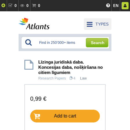
0
0
0
EN
TYPES
Search
Līzinga juridiskā daba.
Koncesijas daba, nošķiršana no
citiem līgumiem
Research Papers
4
Law
0,99 €
Add to cart