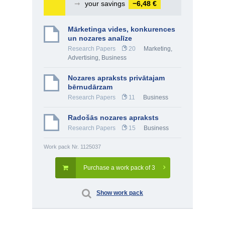
➞
your savings
−6,48 €
Mārketinga vides, konkurences
un nozares analīze
Research Papers
20
Marketing,
Advertising
,
Business
Nozares apraksts privātajam
bērnudārzam
Research Papers
11
Business
Radošās nozares apraksts
Research Papers
15
Business
Work pack Nr. 1125037
Purchase a work pack of 3
Show work pack