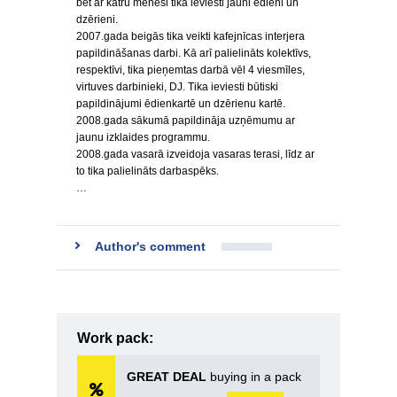
bet ar katru mēnesi tika ieviesti jauni ēdieni un
dzērieni.
2007.gada beigās tika veikti kafejnīcas interjera
papildināšanas darbi. Kā arī palielināts kolektīvs,
respektīvi, tika pieņemtas darbā vēl 4 viesmīles,
virtuves darbinieki, DJ. Tika ieviesti būtiski
papildinājumi ēdienkartē un dzērienu kartē.
2008.gada sākumā papildināja uzņēmumu ar
jaunu izklaides programmu.
2008.gada vasarā izveidoja vasaras terasi, līdz ar
to tika palielināts darbaspēks.
…
Author's comment
Work pack:
GREAT DEAL
buying in a pack