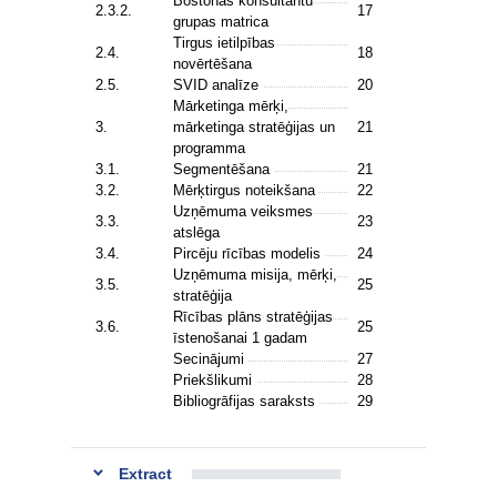
Bostonas konsultantu
2.3.2.
17
grupas matrica
Tirgus ietilpības
2.4.
18
novērtēšana
2.5.
SVID analīze
20
Mārketinga mērķi,
3.
mārketinga stratēģijas un
21
programma
3.1.
Segmentēšana
21
3.2.
Mērķtirgus noteikšana
22
Uzņēmuma veiksmes
3.3.
23
atslēga
3.4.
Pircēju rīcības modelis
24
Uzņēmuma misija, mērķi,
3.5.
25
stratēģija
Rīcības plāns stratēģijas
3.6.
25
īstenošanai 1 gadam
Secinājumi
27
Priekšlikumi
28
Bibliogrāfijas saraksts
29
Extract