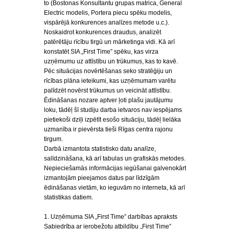
to (Bostonas Konsultantu grupas matrica, General
Electric modelis, Portera piecu spēku modelis,
vispārējā konkurences analīzes metode u.c.).
Noskaidrot konkurences draudus, analizēt
patērētāju rīcību tirgū un mārketinga vidi. Kā arī
konstatēt SIA „First Time” spēku, kas virza
uzņēmumu uz attīstību un trūkumus, kas to kavē.
Pēc situācijas novērtēšanas seko stratēģiju un
rīcības plāna ieteikumi, kas uzņēmumam varētu
palīdzēt novērst trūkumus un veicināt attīstību.
Ēdināšanas nozare aptver ļoti plašu jautājumu
loku, tādēļ šī studiju darba ietvaros nav iespējams
pietiekoši dziļi izpētīt esošo situāciju, tādēļ lielāka
uzmanība ir pievērsta tieši Rīgas centra rajonu
tirgum.
Darbā izmantota statistisko datu analīze,
salīdzināšana, kā arī tabulas un grafiskās metodes.
Nepieciešamās informācijas iegūšanai galvenokārt
izmantojām pieejamos datus par līdzīgām
ēdināšanas vietām, ko ieguvām no interneta, kā arī
statistikas datiem.
1. Uzņēmuma SIA „First Time” darbības apraksts
Sabiedrība ar ierobežotu atbildību „First Time”