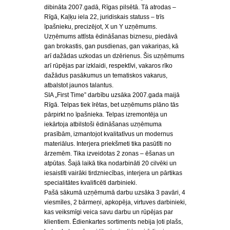
dibināta 2007.gadā, Rīgas pilsētā. Tā atrodas –
Rīgā, Kaļķu iela 22, juridiskais statuss – trīs
īpašnieku, precizējot, X un Y uzņēmums.
Uzņēmums attīsta ēdināšanas biznesu, piedāvā
gan brokastis, gan pusdienas, gan vakariņas, kā
arī dažādas uzkodas un dzērienus. Šis uzņēmums
arī rūpējas par izklaidi, respektīvi, vakaros rīko
dažādus pasākumus un tematiskos vakarus,
atbalstot jaunos talantus.
SIA „First Time” darbību uzsāka 2007.gada maijā
Rīgā. Telpas tiek īrētas, bet uzņēmums plāno tās
pārpirkt no īpašnieka. Telpas izremontēja un
iekārtoja atbilstoši ēdināšanas uzņēmuma
prasībām, izmantojot kvalitatīvus un modernus
materiālus. Interjera priekšmeti tika pasūtīti no
ārzemēm. Tika izveidotas 2 zonas – ēšanas un
atpūtas. Šajā laikā tika nodarbināti 20 cilvēki un
iesaistīti vairāki tirdzniecības, interjera un pārtikas
specialitātes kvalificēti darbinieki.
Pašā sākumā uzņēmumā darbu uzsāka 3 pavāri, 4
viesmīles, 2 bārmeņi, apkopēja, virtuves darbinieki,
kas veiksmīgi veica savu darbu un rūpējas par
klientiem. Ēdienkartes sortiments nebija ļoti plašs,