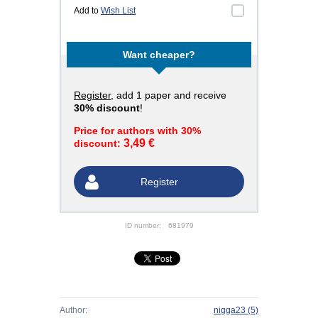
Add to
Wish List
Want cheaper?
Register
, add 1 paper and receive
30% discount
!
Price for authors with 30%
3,49 €
discount:
Register
ID number:
681979
Author:
nigga23
(5)