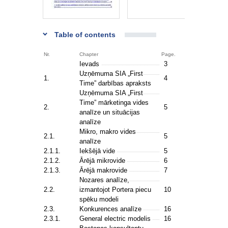
Table of contents
Nr.
Chapter
Page.
Ievads
3
Uzņēmuma SIA „First
1.
4
Time” darbības apraksts
Uzņēmuma SIA „First
Time” mārketinga vides
2.
5
analīze un situācijas
analīze
Mikro, makro vides
2.1.
5
analīze
2.1.1.
Iekšējā vide
5
2.1.2.
Ārējā mikrovide
6
2.1.3.
Ārējā makrovide
7
Nozares analīze,
2.2.
izmantojot Portera piecu
10
spēku modeli
2.3.
Konkurences analīze
16
2.3.1.
General electric modelis
16