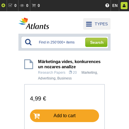
0
0
0
EN
TYPES
Search
Mārketinga vides, konkurences
un nozares analīze
Research Papers
20
Marketing,
Advertising
,
Business
4,99 €
Add to cart