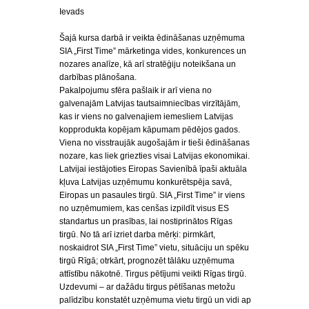
Ievads
Šajā kursa darbā ir veikta ēdināšanas uzņēmuma
SIA „First Time” mārketinga vides, konkurences un
nozares analīze, kā arī stratēģiju noteikšana un
darbības plānošana.
Pakalpojumu sfēra pašlaik ir arī viena no
galvenajām Latvijas tautsaimniecības virzītājām,
kas ir viens no galvenajiem iemesliem Latvijas
kopprodukta kopējam kāpumam pēdējos gados.
Viena no visstraujāk augošajām ir tieši ēdināšanas
nozare, kas liek griezties visai Latvijas ekonomikai.
Latvijai iestājoties Eiropas Savienībā īpaši aktuāla
kļuva Latvijas uzņēmumu konkurētspēja savā,
Eiropas un pasaules tirgū. SIA „First Time” ir viens
no uzņēmumiem, kas cenšas izpildīt visus ES
standartus un prasības, lai nostiprinātos Rīgas
tirgū. No tā arī izriet darba mērķi: pirmkārt,
noskaidrot SIA „First Time” vietu, situāciju un spēku
tirgū Rīgā; otrkārt, prognozēt tālāku uzņēmuma
attīstību nākotnē. Tirgus pētījumi veikti Rīgas tirgū.
Uzdevumi – ar dažādu tirgus pētīšanas metožu
palīdzību konstatēt uzņēmuma vietu tirgū un vidi ap