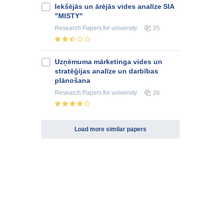
Iekšējās un ārējās vides analīze SIA
"MISTY"
Research Papers
for university
25
Uzņēmuma mārketinga vides un
stratēģijas analīze un darbības
plānošana
Research Papers
for university
26
Load more similar papers