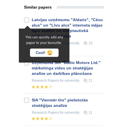
Similar papers
Latvijas uzņēmumu "Aldaris", "Cēsu
alus" un "Līvu alus" interneta mājas
lapu analīze no starptautiskā
mārketinga viedokļa
You can quickly add any
paper to your favourite.
Research Papers
for university
10
Cool!
Uzņēmuma SIA "Baltic Motors Ltd."
mārketinga vides un stratēģijas
analīze un darbības plānošana
Research Papers
for university
21
SIA "Vienmēr tīrs" pielietotās
stratēģijas analīze
Research Papers
for university
11