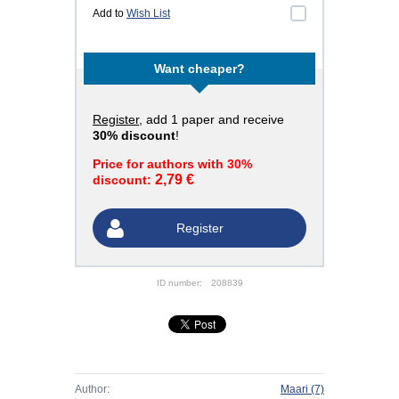
Add to
Wish List
Want cheaper?
Register
, add 1 paper and receive
30% discount
!
Price for authors with 30%
2,79 €
discount:
Register
ID number:
208839
Author:
Maari
(7)