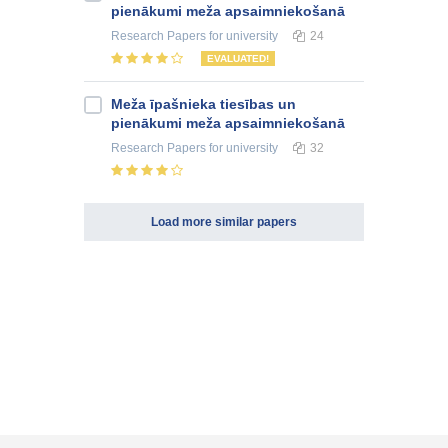
pienākumi meža apsaimniekošanā
Research Papers
for university
24
EVALUATED!
Meža īpašnieka tiesības un
pienākumi meža apsaimniekošanā
Research Papers
for university
32
Load more similar papers