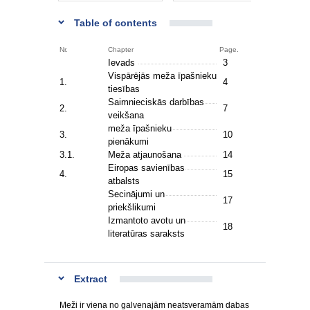
Table of contents
Nr.
Chapter
Page.
Ievads
3
Vispārējās meža īpašnieku
1.
4
tiesības
Saimnieciskās darbības
2.
7
veikšana
meža īpašnieku
3.
10
pienākumi
3.1.
Meža atjaunošana
14
Eiropas savienības
4.
15
atbalsts
Secinājumi un
17
priekšlikumi
Izmantoto avotu un
18
literatūras saraksts
Extract
Meži ir viena no galvenajām neatsveramām dabas