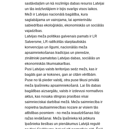
sastāvdaļām un kā nozīmīgs dabas resurss Latvijai
un tās iedzīvotājiem ir bijis svarīgs visos laikos.
Meži ir Latvijas nacionālā bagātība, kura
saglabājama un vairojama, lai apmierinātu
sabiedrības ekoloģiskās, ekonomiskās un sociālās
vajadzības.
Latvijas meža politikas galvenais pamats ir LR
Satversme, LR ratificētās starptautiskās
konvencijas un līgumi, nacionālās meža
apsaimniekošanas tradīcijas un pieredze,
zinātniski pamatotas Latvijas dabas, sociālās un
ekonomiskās likumsakarības.
Pusi Latvijas valsts teritorijas sedz mežs, kas ir
bagāts gan ar koksnes, gan ar citām vērtībām.
Puse no tā pieder valstij, otra puse tikusi privātā
meža īpašnieku apsaimniekošanā. Lai šīs dabas
bagātības aizsargātu, valsts ir izdevusi normatīvos
aktus, kas nosaka stingras prasības visai
saimnieciskai darbībai mežā. Meža saimniecība ir
nopietna tautsaimniecības nozare ar visiem tās
attīstības posmiem - no meža ieaudzēšanas līdz
ražas ievākšanai. Meža īpašnieka kā jebkura
īpašnieka tiesības un pienākumus Latvijā regulē