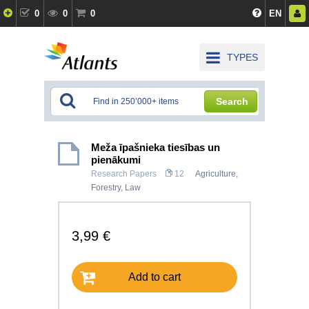
0
0
0
EN
TYPES
Search
Meža īpašnieka tiesības un
pienākumi
Research Papers
12
Agriculture,
Forestry
,
Law
3,99 €
Add to cart