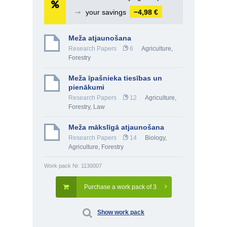
➞
your savings
−4,98 €
Meža atjaunošana
Research Papers
6
Agriculture,
Forestry
Meža īpašnieka tiesības un
pienākumi
Research Papers
12
Agriculture,
Forestry
,
Law
Meža mākslīgā atjaunošana
Research Papers
14
Biology
,
Agriculture, Forestry
Work pack Nr. 1130007
Purchase a work pack of 3
Show work pack