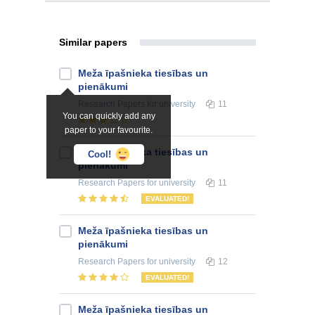
Similar papers
Meža īpašnieka tiesības un
pienākumi
Research Papers
for university
11
You can quickly add any
paper to your favourite.
Meža īpašnieka tiesības un
Cool!
pienākumi
Research Papers
for university
11
EVALUATED!
Meža īpašnieka tiesības un
pienākumi
Research Papers
for university
12
EVALUATED!
Meža īpašnieka tiesības un