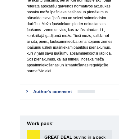
ne tikai Civillikums, bet arī citi normatīvie akti. Šajā
referātā apskatīšu galvenos normatīvos aktus, kas
nosaka meža īpašnieka tiesības un pienākumus
pārvaldot savu īpašumu un veicot saimniecisko
darbību. Meža īpašniekam pieder nekustamais
īpašums - zeme un viss, kas uz tās atrodas, t.i.,
konkrētajā gadījumā mežs. Tieši mežs, salīdzinot
ar citu, piem., lauksaimniecībā izmantojamu zemes
īpašumu uzliek īpašniekam papildus pienākumus,
kuri viņam savu īpašumu apsaimniekojot ir jāpilda.
Šos pienākumus, kā jau minēju, nosaka meža
apsaimniekošanas un izmantošanas regulējošie
normatīvie akti.…
Author's comment
Work pack:
GREAT DEAL
buying in a pack