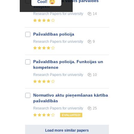
Pašvaldības kā valsts pārvaldes
Cool!
subjekti
Research Papers
for university
14
Pašvaldības policija
Research Papers
for university
9
Pašvaldības policija. Funkcijas un
kompetence
Research Papers
for university
10
Normatīvo aktu pieņemšanas kārtība
pašvaldībās
Research Papers
for university
25
EVALUATED!
Load more similar papers