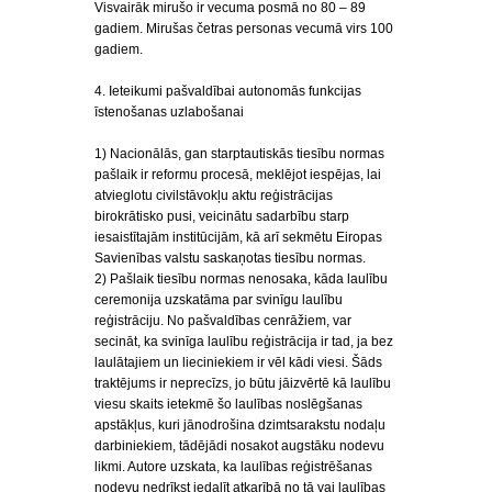
Visvairāk mirušo ir vecuma posmā no 80 – 89
gadiem. Mirušas četras personas vecumā virs 100
gadiem.
4. Ieteikumi pašvaldībai autonomās funkcijas
īstenošanas uzlabošanai
1) Nacionālās, gan starptautiskās tiesību normas
pašlaik ir reformu procesā, meklējot iespējas, lai
atvieglotu civilstāvokļu aktu reģistrācijas
birokrātisko pusi, veicinātu sadarbību starp
iesaistītajām institūcijām, kā arī sekmētu Eiropas
Savienības valstu saskaņotas tiesību normas.
2) Pašlaik tiesību normas nenosaka, kāda laulību
ceremonija uzskatāma par svinīgu laulību
reģistrāciju. No pašvaldības cenrāžiem, var
secināt, ka svinīga laulību reģistrācija ir tad, ja bez
laulātajiem un lieciniekiem ir vēl kādi viesi. Šāds
traktējums ir neprecīzs, jo būtu jāizvērtē kā laulību
viesu skaits ietekmē šo laulības noslēgšanas
apstākļus, kuri jānodrošina dzimtsarakstu nodaļu
darbiniekiem, tādējādi nosakot augstāku nodevu
likmi. Autore uzskata, ka laulības reģistrēšanas
nodevu nedrīkst iedalīt atkarībā no tā vai laulības