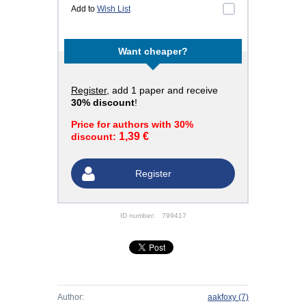
Add to
Wish List
Want cheaper?
Register
, add 1 paper and receive
30% discount
!
Price for authors with 30%
1,39 €
discount:
Register
ID number:
799417
Author:
aakfoxy
(7)