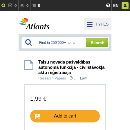
0
0
0
EN
TYPES
Search
Talsu novada pašvaldības
autonomā funkcija - civilstāvokļa
aktu reģistrācija
Research Papers
5
Law
1,99 €
Add to cart