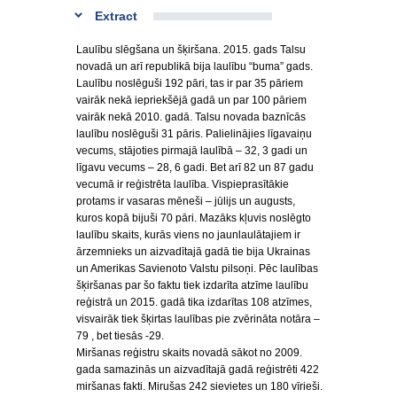
Extract
Laulību slēgšana un šķiršana. 2015. gads Talsu
novadā un arī republikā bija laulību “buma” gads.
Laulību noslēguši 192 pāri, tas ir par 35 pāriem
vairāk nekā iepriekšējā gadā un par 100 pāriem
vairāk nekā 2010. gadā. Talsu novada baznīcās
laulību noslēguši 31 pāris. Palielinājies līgavaiņu
vecums, stājoties pirmajā laulībā – 32, 3 gadi un
līgavu vecums – 28, 6 gadi. Bet arī 82 un 87 gadu
vecumā ir reģistrēta laulība. Vispieprasītākie
protams ir vasaras mēneši – jūlijs un augusts,
kuros kopā bijuši 70 pāri. Mazāks kļuvis noslēgto
laulību skaits, kurās viens no jaunlaulātajiem ir
ārzemnieks un aizvadītajā gadā tie bija Ukrainas
un Amerikas Savienoto Valstu pilsoņi. Pēc laulības
šķiršanas par šo faktu tiek izdarīta atzīme laulību
reģistrā un 2015. gadā tika izdarītas 108 atzīmes,
visvairāk tiek šķirtas laulības pie zvērināta notāra –
79 , bet tiesās -29.
Miršanas reģistru skaits novadā sākot no 2009.
gada samazinās un aizvadītajā gadā reģistrēti 422
miršanas fakti. Mirušas 242 sievietes un 180 vīrieši.