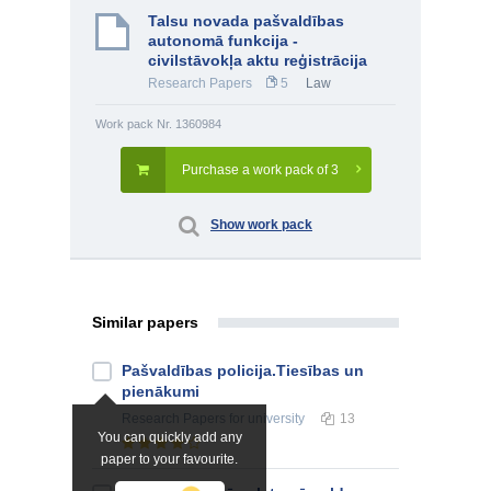
Talsu novada pašvaldības
autonomā funkcija -
civilstāvokļa aktu reģistrācija
Research Papers
5
Law
Work pack Nr. 1360984
Purchase a work pack of 3
Show work pack
Similar papers
Pašvaldības policija.Tiesības un
pienākumi
Research Papers
for university
13
You can quickly add any
paper to your favourite.