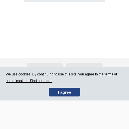
About Atlants.lv
Advertising
We use cookies. By continuing to use this site, you agree to
the terms of
use of cookies. Find out more.
Contact Us
Terms of Use
I agree
SIA „CDI” © 2002 -
Site map
2026