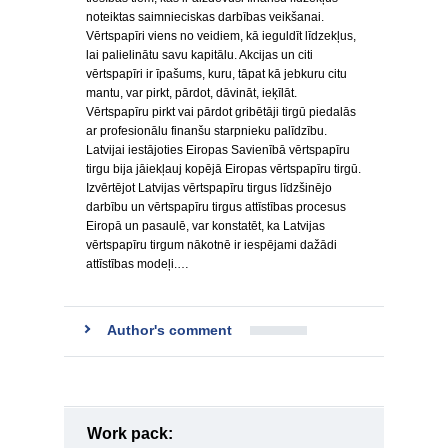
noteiktas saimnieciskas darbības veikšanai.
Vērtspapīri viens no veidiem, kā ieguldīt līdzekļus,
lai palielinātu savu kapitālu. Akcijas un citi
vērtspapīri ir īpašums, kuru, tāpat kā jebkuru citu
mantu, var pirkt, pārdot, dāvināt, ieķīlāt.
Vērtspapīru pirkt vai pārdot gribētāji tirgū piedalās
ar profesionālu finanšu starpnieku palīdzību.
Latvijai iestājoties Eiropas Savienībā vērtspapīru
tirgu bija jāiekļauj kopējā Eiropas vērtspapīru tirgū.
Izvērtējot Latvijas vērtspapīru tirgus līdzšinējo
darbību un vērtspapīru tirgus attīstības procesus
Eiropā un pasaulē, var konstatēt, ka Latvijas
vērtspapīru tirgum nākotnē ir iespējami dažādi
attīstības modeļi.…
Author's comment
Work pack: