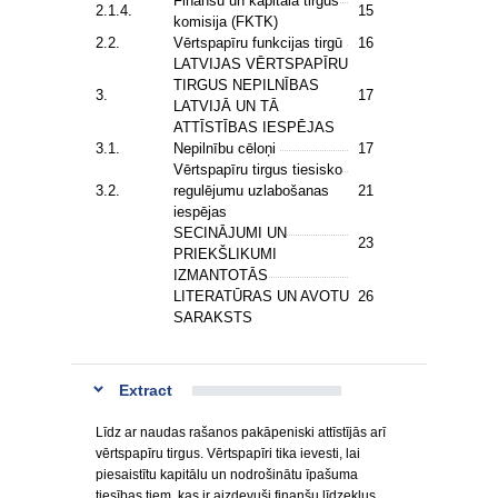
Finanšu un kapitāla tirgus
2.1.4.
15
komisija (FKTK)
2.2.
Vērtspapīru funkcijas tirgū
16
LATVIJAS VĒRTSPAPĪRU
TIRGUS NEPILNĪBAS
3.
17
LATVIJĀ UN TĀ
ATTĪSTĪBAS IESPĒJAS
3.1.
Nepilnību cēloņi
17
Vērtspapīru tirgus tiesisko
3.2.
regulējumu uzlabošanas
21
iespējas
SECINĀJUMI UN
23
PRIEKŠLIKUMI
IZMANTOTĀS
LITERATŪRAS UN AVOTU
26
SARAKSTS
Extract
Līdz ar naudas rašanos pakāpeniski attīstījās arī
vērtspapīru tirgus. Vērtspapīri tika ievesti, lai
piesaistītu kapitālu un nodrošinātu īpašuma
tiesības tiem, kas ir aizdevuši finanšu līdzekļus