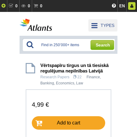
0
0
0
EN
TYPES
Search
Vērtspapīru tirgus un tā tiesiskā
regulējuma nepilnības Latvijā
Research Papers
22
Finance,
Banking
,
Economics
,
Law
4,99 €
Add to cart