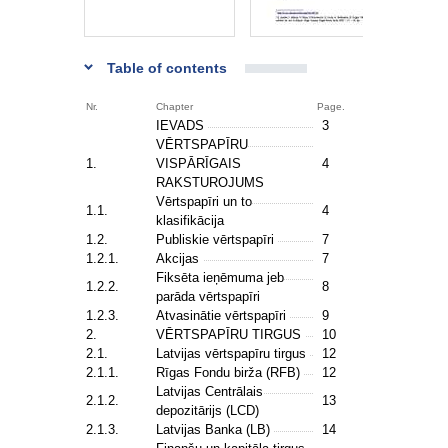
Table of contents
Nr.
Chapter
Page.
IEVADS
3
VĒRTSPAPĪRU
1.
VISPĀRĪGAIS
4
RAKSTUROJUMS
Vērtspapīri un to
1.1.
4
klasifikācija
1.2.
Publiskie vērtspapīri
7
1.2.1.
Akcijas
7
Fiksēta ieņēmuma jeb
1.2.2.
8
parāda vērtspapīri
1.2.3.
Atvasinātie vērtspapīri
9
2.
VĒRTSPAPĪRU TIRGUS
10
2.1.
Latvijas vērtspapīru tirgus
12
2.1.1.
Rīgas Fondu birža (RFB)
12
Latvijas Centrālais
2.1.2.
13
depozitārijs (LCD)
2.1.3.
Latvijas Banka (LB)
14