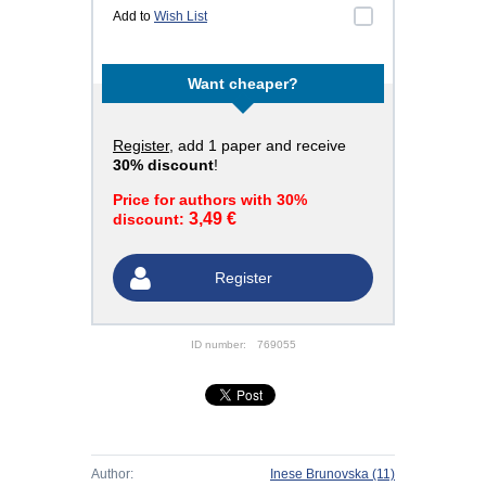
Add to
Wish List
Want cheaper?
Register
, add 1 paper and receive
30% discount
!
Price for authors with 30%
3,49 €
discount:
Register
ID number:
769055
Author:
Inese Brunovska
(11)