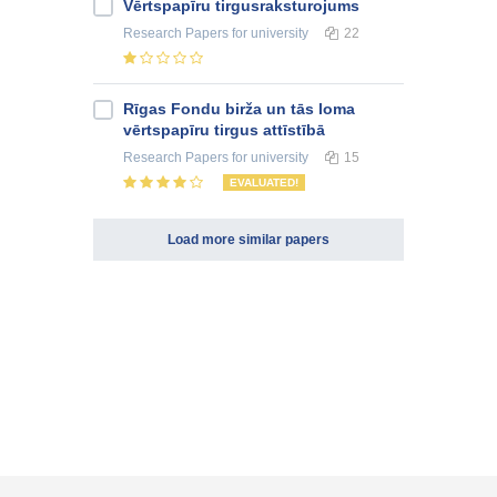
Vērtspapīru tirgusraksturojums
Research Papers
for university
22
Rīgas Fondu birža un tās loma
vērtspapīru tirgus attīstībā
Research Papers
for university
15
EVALUATED!
Load more similar papers