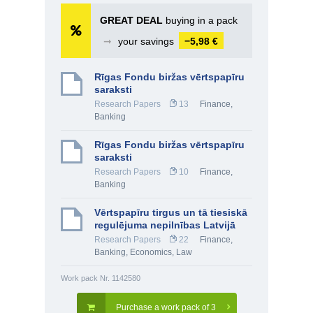
GREAT DEAL
buying in a pack
➞
your savings
−5,98 €
Rīgas Fondu biržas vērtspapīru
saraksti
Research Papers
13
Finance,
Banking
Rīgas Fondu biržas vērtspapīru
saraksti
Research Papers
10
Finance,
Banking
Vērtspapīru tirgus un tā tiesiskā
regulējuma nepilnības Latvijā
Research Papers
22
Finance,
Banking
,
Economics
,
Law
Work pack Nr. 1142580
Purchase a work pack of 3